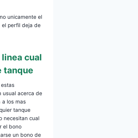
no unicamente el
el perfil deja de
linea cual
e tanque
 estas
n usual acerca de
a a los mas
quier tanque
to necesitan cual
r el bono
ciarse un bono de