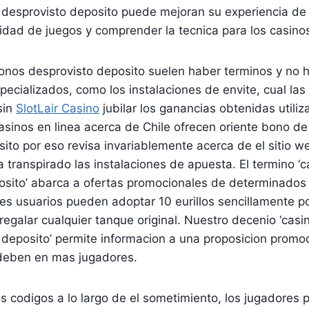
 desprovisto deposito puede mejoran su experiencia de 
sidad de juegos y comprender la tecnica para los casinos
bonos desprovisto deposito suelen haber terminos y no 
specializados, como los instalaciones de envite, cual la
sin
SlotLair Casino
jubilar los ganancias obtenidas utili
sinos en linea acerca de Chile ofrecen oriente bono de 
ito por eso revisa invariablemente acerca de el sitio we
a transpirado las instalaciones de apuesta. El termino ‘
posito’ abarca a ofertas promocionales de determinados 
es usuarios pueden adoptar 10 eurillos sencillamente po
egalar cualquier tanque original. Nuestro decenio ‘casino
deposito’ permite informacion a una proposicion promoc
 deben en mas jugadores.
os codigos a lo largo de el sometimiento, los jugadores 