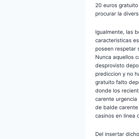
20 euros gratuito
procurar la diver
Igualmente, las 
caracteristicas e
poseen respetar 
Nunca aquellos ca
desprovisto depos
prediccion y no h
gratuito falto de
donde los recient
carente urgencia r
de balde carente 
casinos en linea
Del insertar dich