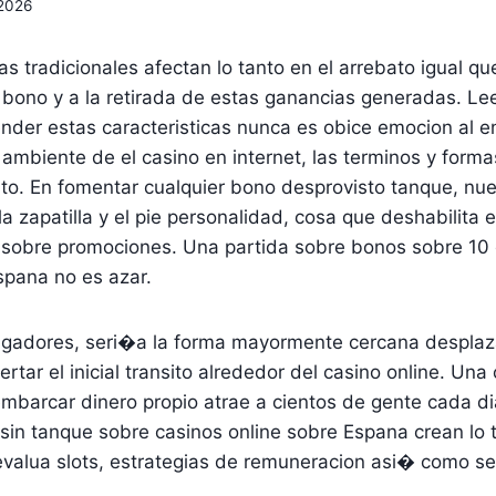
 2026
s tradicionales afectan lo tanto en el arrebato igual qu
l bono y a la retirada de estas ganancias generadas. L
ender estas caracteristicas nunca es obice emocion al en
 ambiente de el casino en internet, las terminos y form
nto. En fomentar cualquier bono desprovisto tanque, n
 zapatilla y el pie personalidad, cosa que deshabilita 
 sobre promociones. Una partida sobre bonos sobre 10 e
spana no es azar.
ugadores, seri�a la forma mayormente cercana desplaz
rtar el inicial transito alrededor del casino online. Una
mbarcar dinero propio atrae a cientos de gente cada dia
 sin tanque sobre casinos online sobre Espana crean lo 
 evalua slots, estrategias de remuneracion asi� como s