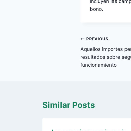
incluyen las camp
bono.
Post
PREVIOUS
Aquellos importes per
navigation
resultados sobre seg
funcionamiento
Similar Posts