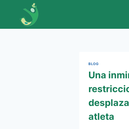
Skip
to
content
BLOG
Una inmi
restricc
desplaza
atleta