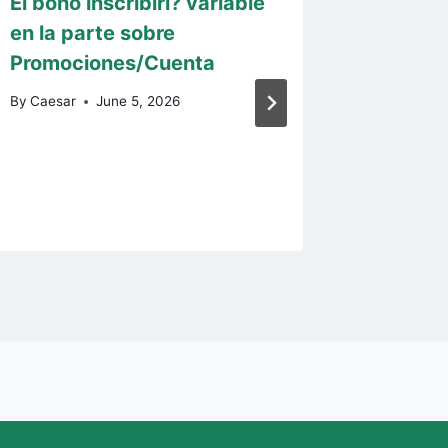
El bono inscribiri? variable
Arrosez
en la parte sobre
les Me
Promociones/Cuenta
dessou
Salle d
By
Caesar
June 5, 2026
By
Caesar