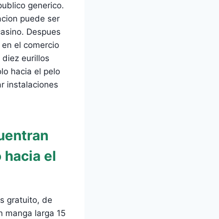
publico generico.
cacion puede ser
casino. Despues
 en el comercio
diez eurillos
lo hacia el pelo
r instalaciones
cuentran
 hacia el
 gratuito, de
n manga larga 15