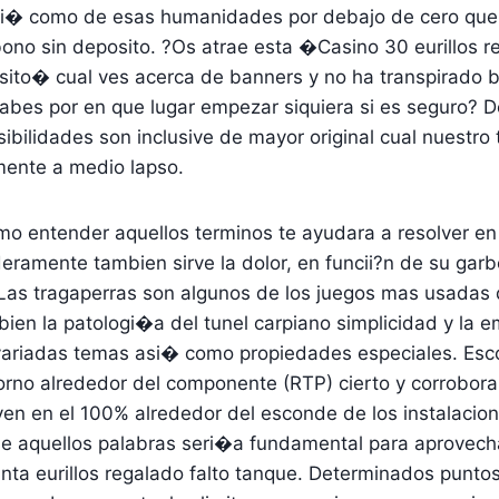
asi� como de esas humanidades por debajo de cero que 
ono sin deposito. ?Os atrae esta �Casino 30 eurillos r
sito� cual ves acerca de banners y no ha transpirado b
bes por en que lugar empezar siquiera si es seguro? 
sibilidades son inclusive de mayor original cual nuestro 
mente a medio lapso.
o entender aquellos terminos te ayudara a resolver en
eramente tambien sirve la dolor, en funcii?n de su gar
 Las tragaperras son algunos de los juegos mas usadas 
 bien la patologi�a del tunel carpiano simplicidad y la 
variadas temas asi� como propiedades especiales. Esc
torno alrededor del componente (RTP) cierto y corrobora
yen en el 100% alrededor del esconde de los instalacio
se aquellos palabras seri�a fundamental para aprovec
inta eurillos regalado falto tanque. Determinados punto