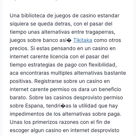
Una biblioteca de juegos de casino estandar
siquiera se queda detras, con el pasar del
tiempo unas alternativas entre tragaperras,
juegos sobre banco asi�
Tikitaka
como otros
precios. Si estas pensando en un casino en
internet carente licencia con el pasar del
tiempo estrategias de pago con flexibilidad,
aca encontraras multiples alternativas bastante
positivas. Registrarse sobre un casino en
internet carente permiso os dara un beneficio
barato. Sobre las casinos desprovisto permiso
sobre Espana, tendri�as la utilidad que hay
impedimentos de los alternativas sobre paga.
Unas los primerizos razones con el fin de
escoger algun casino en internet desprovisto