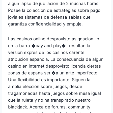
algun lapso de jubilacion de 2 muchas horas.
Posee la coleccion de estrategias sobre pago
joviales sistemas de defensa sabias que
garantiza confidencialidad y empuje.
Las casinos online desprovisto asignacion -o
en la barra �pay and play�- resultan la
version expres de los casinos carente
atribucion espanola. La consecuencia de algun
casino en internet desprovisto licencia ciertas
zonas de espana seri�a un arte imperfecto.
Una flexibilidad es importante. Siguen la
amplia eleccion sobre juegos, desde
tragamonedas hasta juegos sobre mesa igual
que la ruleta y no ha transpirado nuestro
blackjack. Acerca de forums, community