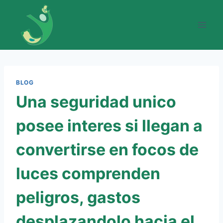
Skip
to
content
BLOG
Una seguridad unico
posee interes si llegan a
convertirse en focos de
luces comprenden
peligros, gastos
desplazandolo hacia el