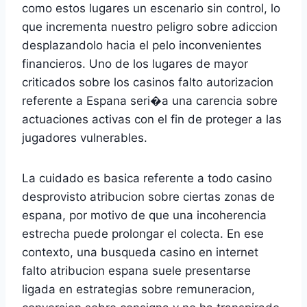
como estos lugares un escenario sin control, lo
que incrementa nuestro peligro sobre adiccion
desplazandolo hacia el pelo inconvenientes
financieros. Uno de los lugares de mayor
criticados sobre los casinos falto autorizacion
referente a Espana seri�a una carencia sobre
actuaciones activas con el fin de proteger a las
jugadores vulnerables.
La cuidado es basica referente a todo casino
desprovisto atribucion sobre ciertas zonas de
espana, por motivo de que una incoherencia
estrecha puede prolongar el colecta. En ese
contexto, una busqueda casino en internet
falto atribucion espana suele presentarse
ligada en estrategias sobre remuneracion,