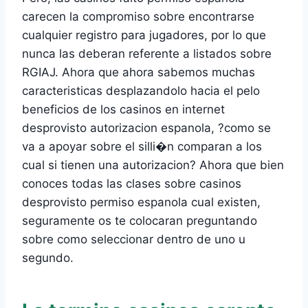
carecen la compromiso sobre encontrarse
cualquier registro para jugadores, por lo que
nunca las deberan referente a listados sobre
RGIAJ. Ahora que ahora sabemos muchas
caracteristicas desplazandolo hacia el pelo
beneficios de los casinos en internet
desprovisto autorizacion espanola, ?como se
va a apoyar sobre el silli�n comparan a los
cual si tienen una autorizacion? Ahora que bien
conoces todas las clases sobre casinos
desprovisto permiso espanola cual existen,
seguramente os te colocaran preguntando
sobre como seleccionar dentro de uno u
segundo.