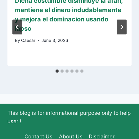
Dicha costumbre disminuye la afan,
mantiene el dinero indudablemente
y mejora el dominacion usando
lapso
By
Caesar
June 3, 2026
This blog is for informational purpose only to help
user !
Contact Us
About Us
Disclaimer