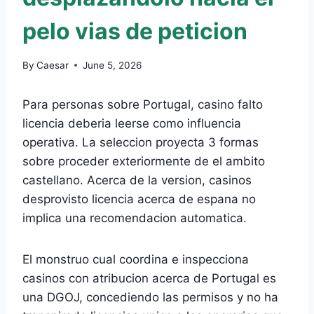
pelo vias de peticion
By
Caesar
June 5, 2026
Para personas sobre Portugal, casino falto
licencia deberia leerse como influencia
operativa. La seleccion proyecta 3 formas
sobre proceder exteriormente de el ambito
castellano. Acerca de la version, casinos
desprovisto licencia acerca de espana no
implica una recomendacion automatica.
El monstruo cual coordina e inspecciona
casinos con atribucion acerca de Portugal es
una DGOJ, concediendo las permisos y no ha