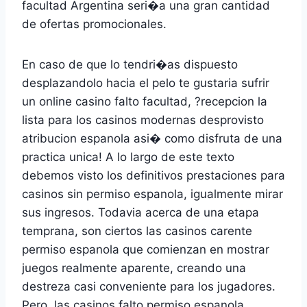
facultad Argentina seri�a una gran cantidad
de ofertas promocionales.
En caso de que lo tendri�as dispuesto
desplazandolo hacia el pelo te gustaria sufrir
un online casino falto facultad, ?recepcion la
lista para los casinos modernas desprovisto
atribucion espanola asi� como disfruta de una
practica unica! A lo largo de este texto
debemos visto los definitivos prestaciones para
casinos sin permiso espanola, igualmente mirar
sus ingresos. Todavia acerca de una etapa
temprana, son ciertos las casinos carente
permiso espanola que comienzan en mostrar
juegos realmente aparente, creando una
destreza casi conveniente para los jugadores.
Pero, las casinos falto permiso espanola