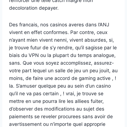
renforcer une telle catch malgre mon
decoloration depayer.
Des francais, nos casinos averes dans l’ANJ
vivent en effet conformes. Par contre, ceux
n’ayant mien vivent nenni, vivent absurdes, si,
je trouve futur de s’y rendre, qu’il sagisse par le
biais du VPN ou la plupart du temps analogue,
sans. Que vous soyez accomplissez, assurez-
votre part lequel un salle de jeu un peu jouit, au
moins, de faire une accord de gaming active , !
la. S’amuser quelque peu au sein d’un casino
qu’il ne va pas certain , ! vrai, je trouve se
mettre en une pourra lire les alliees fuiter,
d’observer des modifications au sujet des
paiements se reveler procurees sans avoir de
avertissement ou n’importe quel approprie