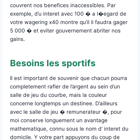
couvrent nos benefices inaccessibles. Par
exemple, d’u interet avec 100 � a l�egard de
votre wagering x40 montre qu’il il faudra gager
5 000 � et eviter gouvernement abriter nos
gains.
Besoins les sportifs
Il est important de souvenir que chacun pourra
completement rafler de l’argent au sein d’un
salle de jeu du courbe, mais la couleur
concerne longtemps un destinee. D’ailleurs
avec le salle de jeu � remunerateur �, pour
moi conserve longuement un avantage
mathematique, connu sous le nom d’ interet du
domicile. Y votre part appuyons du coup de