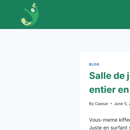
Skip
to
content
BLOG
Salle de 
entier en
By
Caesar
June 5,
Vous-meme kiffere
Juste en surfant s