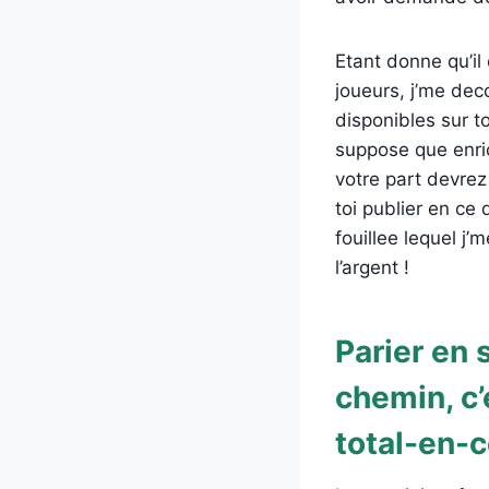
Etant donne qu’i
joueurs, j’me dec
disponibles sur t
suppose que enric
votre part devrez
toi publier en ce
fouillee lequel j
l’argent !
Parier en 
chemin, c’
total-en-