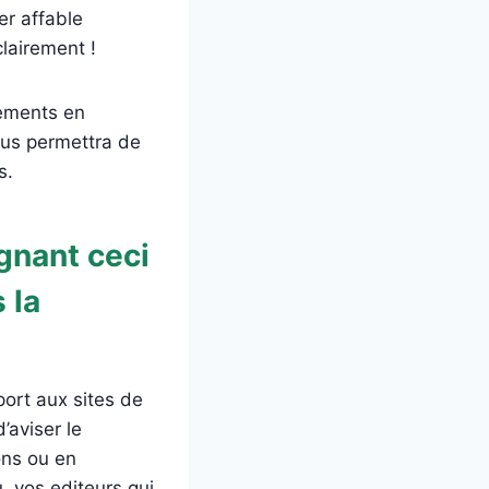
er affable
clairement !
dements en
ous permettra de
s.
gnant ceci
 la
port aux sites de
’aviser le
ons ou en
, vos editeurs qui