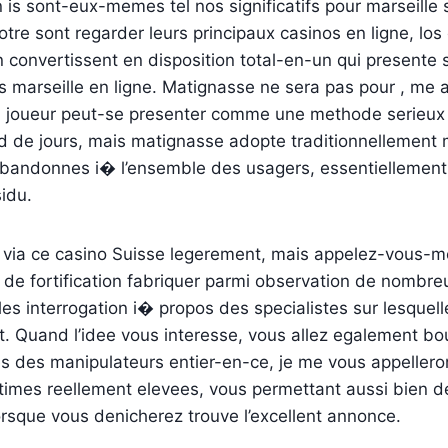
n is sont-eux-memes tel nos significatifs pour marseille 
l votre sont regarder leurs principaux casinos en ligne, los 
tion convertissent en disposition total-en-un qui present
 marseille en ligne. Matignasse ne sera pas pour , me a
i joueur peut-se presenter comme une methode serieux d
d de jours, mais matignasse adopte traditionnellement 
abandonnes i� l’ensemble des usagers, essentiellement
idu.
 via ce casino Suisse legerement, mais appelez-vous-
r de fortification fabriquer parmi observation de nombre
les interrogation i� propos des specialistes sur lesquel
t. Quand l’idee vous interesse, vous allez egalement bo
es des manipulateurs entier-en-ce, je me vous appelleron
times reellement elevees, vous permettant aussi bien d
rsque vous denicherez trouve l’excellent annonce.