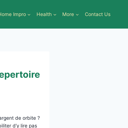
Home Impro
Health
More
Contact Us
repertoire
argent de orbite ?
iter d’y lire pas