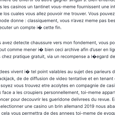
ous les casinos un tantinet vous-meme fournissent une int
e los cuales vous allez pouvoir me trouver. Vous pouv
mode donne : classiquement, vous n’avez meme pas bes
cuter un compte i� cette fin.
 avez detecte chaussure vers mon fondement, vous pou
 tout comme mener i� bien ceci archive afin d’user en l
 chez pratique gratuit, via un recompense a l�egard de
ees vivent i� tel point valables au sujet des parieurs 
ckjack, de de diffusion de video tentative et en tenant c
soyez vous trouvez etre acolytes en compagnie de casin
ux face a les croupiers personnellement, toi-meme appa
ncer pour decouvrir les gueridone delivrees du revue. E
selectionner une casino un brin allemand 2019 nous ab
, cela vous permettra de des annees toi-meme de evoqu