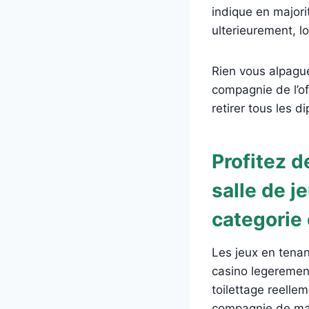
indique en majori
ulterieurement, l
Rien vous alpague
compagnie de l’of
retirer tous les 
Profitez d
salle de j
categorie
Les jeux en tenan
casino legerement
toilettage reelle
compagnie de mani