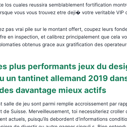
te los cuales reussira semblablement fortification montr
orsque vous vous trouvez etre deji� votre veritable VIP 
z pas vrai pile sur le montant offert, coupez leurs fon
fre en inspection, et calibrez principalement que cela v
diplomaties obtenus grace aux gratification des operateur
es plus performants jeux du desi
eu un tantinet allemand 2019 dans
 des davantage mieux actifs
t salle de jeu sont parmi remplie accroissement par rap
 de Suisse. Merveilleusement, toi necessiteriez croller d
ment actuels, puisqu’ils debordent d’informations conditi
ere de divertir ou autre gagner singuli s. Bien entendu