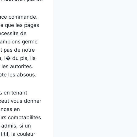
gence commande.
se que les pages
ecessite de
champions germe
t pas de notre
 i� du pis, ils
les autorites.
cte les absous.
s en tenant
 peut vous donner
hances en
urs comptabilites
admis, si un
tif, la couleur