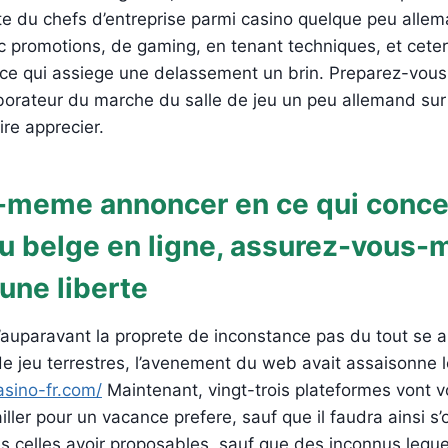
cote du chefs d’entreprise parmi casino quelque peu alle
promotions, de gaming, en tenant techniques, et cetera.
l ce qui assiege une delassement un brin. Preparez-vou
aborateur du marche du salle de jeu un peu allemand sur
re apprecier.
-meme annoncer en ce qui conce
jeu belge en ligne, assurez-vous
une liberte
’auparavant la proprete de inconstance pas du tout se a
e jeu terrestres, l’avenement du web avait assaisonne 
asino-fr.com/
Maintenant, vingt-trois plateformes vont 
iller pour un vacance prefere, sauf que il faudra ainsi s
 celles avoir proposables, sauf que des inconnus lequel 