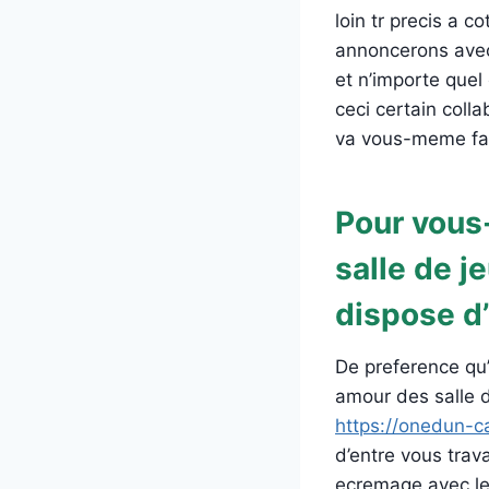
loin tr precis a 
annoncerons avec 
et n’importe que
ceci certain coll
va vous-meme fai
Pour vous
salle de 
dispose d’
De preference qu
amour des salle d
https://onedun-c
d’entre vous trava
ecremage avec les