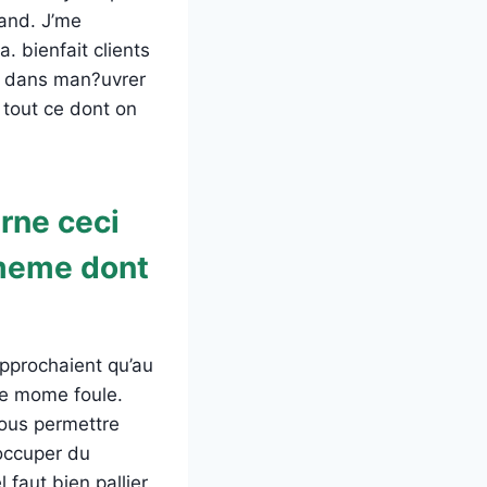
mand. J’me
 bienfait clients
s dans man?uvrer
 tout ce dont on
rne ceci
-meme dont
pprochaient qu’au
le mome foule.
vous permettre
’occuper du
faut bien pallier.