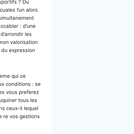
sportifs ? Du
cuales l’un alors
e simultanement
ccabler : d’une
’arrondir les
mon valorisation
 du expression
meme qui ce
ux conditions : se
les vous preferez
uquiner tous les
s ceux-li lequel
e re vos gestions