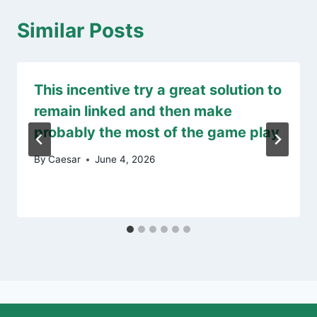
Similar Posts
This incentive try a great solution to
remain linked and then make
probably the most of the game play
By
Caesar
June 4, 2026