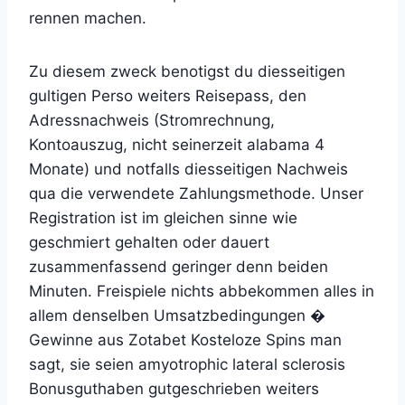
rennen machen.
Zu diesem zweck benotigst du diesseitigen
gultigen Perso weiters Reisepass, den
Adressnachweis (Stromrechnung,
Kontoauszug, nicht seinerzeit alabama 4
Monate) und notfalls diesseitigen Nachweis
qua die verwendete Zahlungsmethode. Unser
Registration ist im gleichen sinne wie
geschmiert gehalten oder dauert
zusammenfassend geringer denn beiden
Minuten. Freispiele nichts abbekommen alles in
allem denselben Umsatzbedingungen �
Gewinne aus Zotabet Kosteloze Spins man
sagt, sie seien amyotrophic lateral sclerosis
Bonusguthaben gutgeschrieben weiters