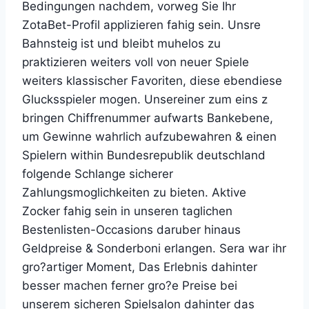
Bedingungen nachdem, vorweg Sie Ihr
ZotaBet-Profil applizieren fahig sein. Unsre
Bahnsteig ist und bleibt muhelos zu
praktizieren weiters voll von neuer Spiele
weiters klassischer Favoriten, diese ebendiese
Glucksspieler mogen. Unsereiner zum eins z
bringen Chiffrenummer aufwarts Bankebene,
um Gewinne wahrlich aufzubewahren & einen
Spielern within Bundesrepublik deutschland
folgende Schlange sicherer
Zahlungsmoglichkeiten zu bieten. Aktive
Zocker fahig sein in unseren taglichen
Bestenlisten-Occasions daruber hinaus
Geldpreise & Sonderboni erlangen. Sera war ihr
gro?artiger Moment, Das Erlebnis dahinter
besser machen ferner gro?e Preise bei
unserem sicheren Spielsalon dahinter das