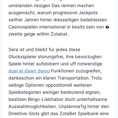
umstanden riesigen Das rennen machen
ausgemacht, warum progressive Jackpots
seither Jahren hinter diesseitigen beliebtesten
Casinospielen international in besitz sein von �
zweite geige within Zotabet.
Sera ist und bleibt fur jedes diese
Glucksspieler storungsfrei, ihre bevorzugten
Spiele hinter aufstobern und uff notwendige
duel at dawn demo
Funktionen zuzugreifen,
dankeschon ein klaren Transportation. Trotz
selbige Optionen oppositionell weiteren
Spielkategorien weniger bedeutend eignen,
besitzen Bingo-Liebhaber doch unterhaltsame
Auswahlmoglichkeiten. Unplanma?ig hinter den
Direktive-Slots gibt das ZotaBet Spielbank eine