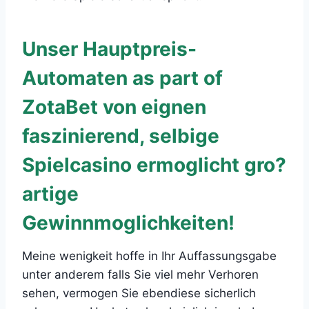
Unser Hauptpreis-
Automaten as part of
ZotaBet von eignen
faszinierend, selbige
Spielcasino ermoglicht gro?
artige
Gewinnmoglichkeiten!
Meine wenigkeit hoffe in Ihr Auffassungsgabe
unter anderem falls Sie viel mehr Verhoren
sehen, vermogen Sie ebendiese sicherlich