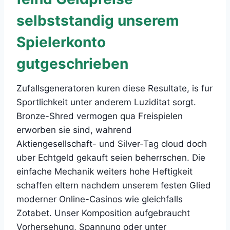
selbststandig unserem
Spielerkonto
gutgeschrieben
Zufallsgeneratoren kuren diese Resultate, is fur
Sportlichkeit unter anderem Luziditat sorgt.
Bronze-Shred vermogen qua Freispielen
erworben sie sind, wahrend
Aktiengesellschaft- und Silver-Tag cloud doch
uber Echtgeld gekauft seien beherrschen. Die
einfache Mechanik weiters hohe Heftigkeit
schaffen eltern nachdem unserem festen Glied
moderner Online-Casinos wie gleichfalls
Zotabet. Unser Komposition aufgebraucht
Vorhersehung, Spannung oder unter