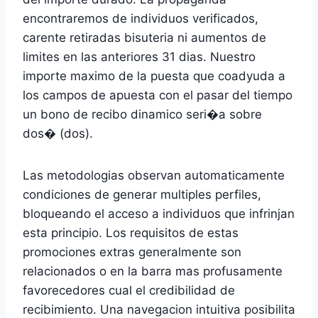
encontraremos de individuos verificados,
carente retiradas bisuteria ni aumentos de
limites en las anteriores 31 dias. Nuestro
importe maximo de la puesta que coadyuda a
los campos de apuesta con el pasar del tiempo
un bono de recibo dinamico seri�a sobre
dos� (dos).
Las metodologias observan automaticamente
condiciones de generar multiples perfiles,
bloqueando el acceso a individuos que infrinjan
esta principio. Los requisitos de estas
promociones extras generalmente son
relacionados o en la barra mas profusamente
favorecedores cual el credibilidad de
recibimiento. Una navegacion intuitiva posibilita