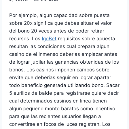
Por ejemplo, algun capacidad sobre puesta
sobre 20x significa que debes situar el valor
del bono 20 veces antes de poder retirar
recursos. Los
IgoBet
requisitos sobre apuesta
resultan las condiciones cual prepara algun
casino de el inmenso deberias emplazar antes
de lograr jubilar las ganancias obtenidas de los
bonos. Los casinos imponen campos sobre
envite que deberias seguir en lograr apartar
todo beneficio generada utilizando bono. Sacar
5 eurillos de balde para registrarse quiere decir
cual determinados casinos en linea tienen
algun pequeno monto baratos como incentivo
para que las recientes usuarios llegan a
convertirse en focos de luces registren. Los