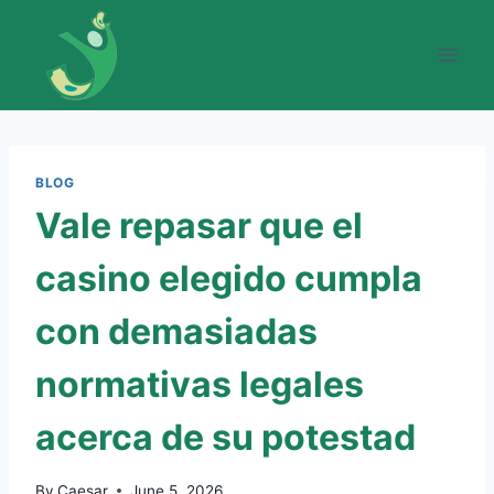
Skip
to
content
BLOG
Vale repasar que el
casino elegido cumpla
con demasiadas
normativas legales
acerca de su potestad
By
Caesar
June 5, 2026