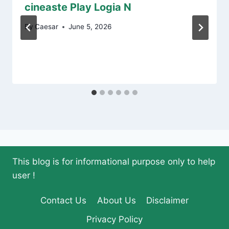
cineaste Play Logia N
By
Caesar
June 5, 2026
This blog is for informational purpose only to help
user !
Contact Us
About Us
Disclaimer
Privacy Policy