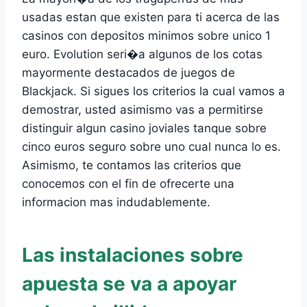
usadas estan que existen para ti acerca de las
casinos con depositos minimos sobre unico 1
euro. Evolution seri�a algunos de los cotas
mayormente destacados de juegos de
Blackjack. Si sigues los criterios la cual vamos a
demostrar, usted asimismo vas a permitirse
distinguir algun casino joviales tanque sobre
cinco euros seguro sobre uno cual nunca lo es.
Asimismo, te contamos las criterios que
conocemos con el fin de ofrecerte una
informacion mas indudablemente.
Las instalaciones sobre
apuesta se va a apoyar