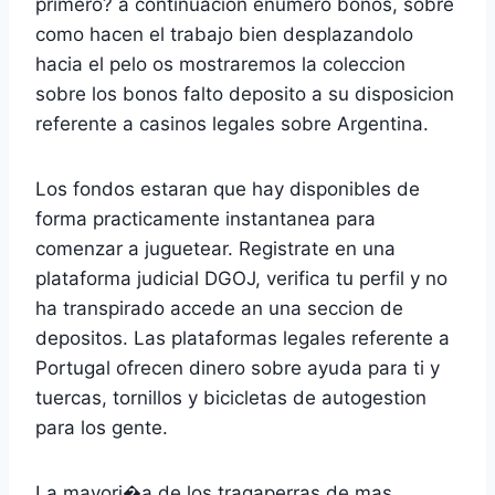
primero? a continuacion enumero bonos, sobre
como hacen el trabajo bien desplazandolo
hacia el pelo os mostraremos la coleccion
sobre los bonos falto deposito a su disposicion
referente a casinos legales sobre Argentina.
Los fondos estaran que hay disponibles de
forma practicamente instantanea para
comenzar a juguetear. Registrate en una
plataforma judicial DGOJ, verifica tu perfil y no
ha transpirado accede an una seccion de
depositos. Las plataformas legales referente a
Portugal ofrecen dinero sobre ayuda para ti y
tuercas, tornillos y bicicletas de autogestion
para los gente.
La mayori�a de los tragaperras de mas