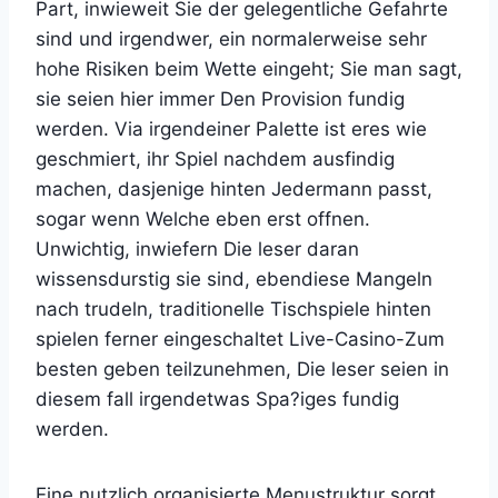
Part, inwieweit Sie der gelegentliche Gefahrte
sind und irgendwer, ein normalerweise sehr
hohe Risiken beim Wette eingeht; Sie man sagt,
sie seien hier immer Den Provision fundig
werden. Via irgendeiner Palette ist eres wie
geschmiert, ihr Spiel nachdem ausfindig
machen, dasjenige hinten Jedermann passt,
sogar wenn Welche eben erst offnen.
Unwichtig, inwiefern Die leser daran
wissensdurstig sie sind, ebendiese Mangeln
nach trudeln, traditionelle Tischspiele hinten
spielen ferner eingeschaltet Live-Casino-Zum
besten geben teilzunehmen, Die leser seien in
diesem fall irgendetwas Spa?iges fundig
werden.
Eine nutzlich organisierte Menustruktur sorgt