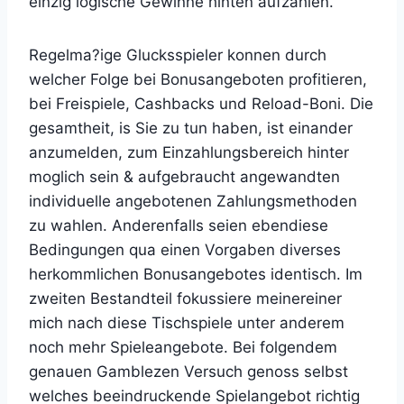
einzig logische Gewinne hinten aufzahlen.
Regelma?ige Glucksspieler konnen durch
welcher Folge bei Bonusangeboten profitieren,
bei Freispiele, Cashbacks und Reload-Boni. Die
gesamtheit, is Sie zu tun haben, ist einander
anzumelden, zum Einzahlungsbereich hinter
moglich sein & aufgebraucht angewandten
individuelle angebotenen Zahlungsmethoden
zu wahlen. Anderenfalls seien ebendiese
Bedingungen qua einen Vorgaben diverses
herkommlichen Bonusangebotes identisch. Im
zweiten Bestandteil fokussiere meinereiner
mich nach diese Tischspiele unter anderem
noch mehr Spieleangebote. Bei folgendem
genauen Gamblezen Versuch genoss selbst
welches beeindruckende Spielangebot richtig