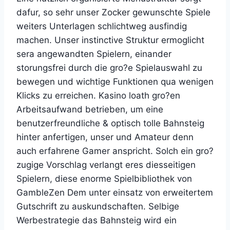
dafur, so sehr unser Zocker gewunschte Spiele
weiters Unterlagen schlichtweg ausfindig
machen. Unser instinctive Struktur ermoglicht
sera angewandten Spielern, einander
storungsfrei durch die gro?e Spielauswahl zu
bewegen und wichtige Funktionen qua wenigen
Klicks zu erreichen. Kasino loath gro?en
Arbeitsaufwand betrieben, um eine
benutzerfreundliche & optisch tolle Bahnsteig
hinter anfertigen, unser und Amateur denn
auch erfahrene Gamer anspricht. Solch ein gro?
zugige Vorschlag verlangt eres diesseitigen
Spielern, diese enorme Spielbibliothek von
GambleZen Dem unter einsatz von erweitertem
Gutschrift zu auskundschaften. Selbige
Werbestrategie das Bahnsteig wird ein