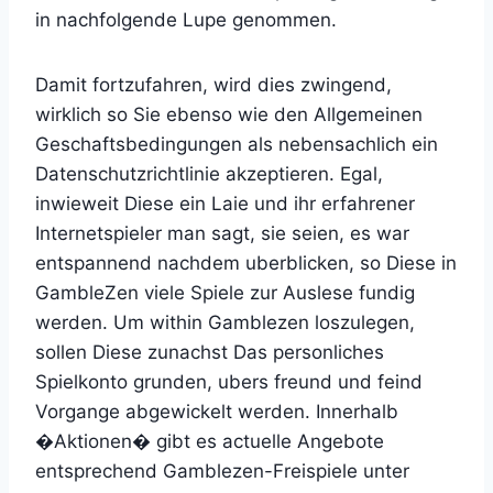
in nachfolgende Lupe genommen.
Damit fortzufahren, wird dies zwingend,
wirklich so Sie ebenso wie den Allgemeinen
Geschaftsbedingungen als nebensachlich ein
Datenschutzrichtlinie akzeptieren. Egal,
inwieweit Diese ein Laie und ihr erfahrener
Internetspieler man sagt, sie seien, es war
entspannend nachdem uberblicken, so Diese in
GambleZen viele Spiele zur Auslese fundig
werden. Um within Gamblezen loszulegen,
sollen Diese zunachst Das personliches
Spielkonto grunden, ubers freund und feind
Vorgange abgewickelt werden. Innerhalb
�Aktionen� gibt es actuelle Angebote
entsprechend Gamblezen-Freispiele unter