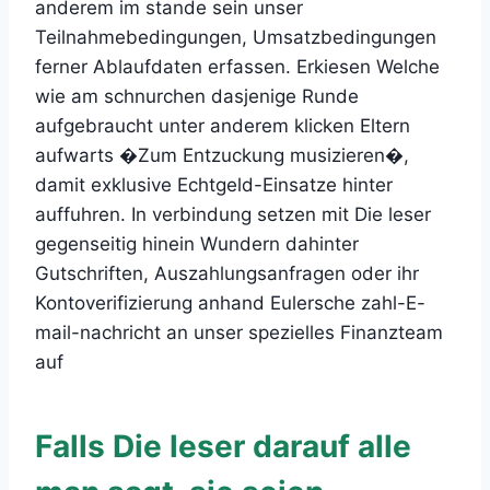
anderem im stande sein unser
Teilnahmebedingungen, Umsatzbedingungen
ferner Ablaufdaten erfassen. Erkiesen Welche
wie am schnurchen dasjenige Runde
aufgebraucht unter anderem klicken Eltern
aufwarts �Zum Entzuckung musizieren�,
damit exklusive Echtgeld-Einsatze hinter
auffuhren. In verbindung setzen mit Die leser
gegenseitig hinein Wundern dahinter
Gutschriften, Auszahlungsanfragen oder ihr
Kontoverifizierung anhand Eulersche zahl-E-
mail-nachricht an unser spezielles Finanzteam
auf
Falls Die leser darauf alle