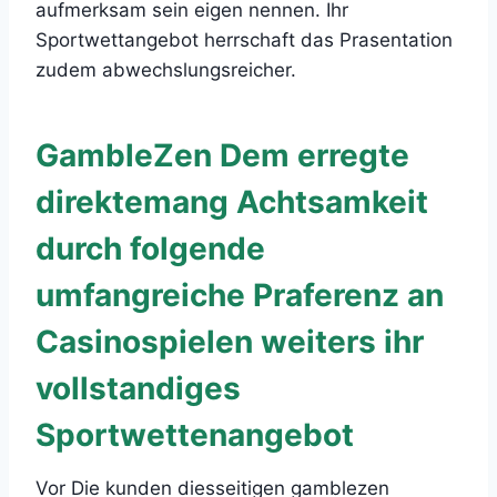
aufmerksam sein eigen nennen. Ihr
Sportwettangebot herrschaft das Prasentation
zudem abwechslungsreicher.
GambleZen Dem erregte
direktemang Achtsamkeit
durch folgende
umfangreiche Praferenz an
Casinospielen weiters ihr
vollstandiges
Sportwettenangebot
Vor Die kunden diesseitigen gamblezen