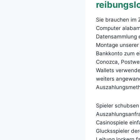
reibungslo
Sie brauchen im 
Computer alabama
Datensammlung ei
Montage unserer 
Bankkonto zum ei
Conozca, Postwen
Wallets verwende
weiters angewand
Auszahlungsmetho
Spieler schubsen
Auszahlungsanfra
Casinospiele ein
Glucksspieler der
Leitung lockern f