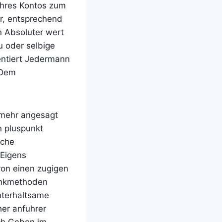
Ihres Kontos zum
er, entsprechend
n Absoluter wert
u oder selbige
entiert Jedermann
 Dem
t mehr angesagt
 pluspunkt
iche
 Eigens
von einen zugigen
ankmethoden
nterhaltsame
her anfuhrer
rch Geben im