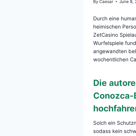
By
Caesar
June 8,
Durch eine human
heimischen Pers
ZetCasino Spiela
Wurfelspiele fund
angewandten beli
wochentlichen C
Die autor
Conozca-B
hochfahre
Solch ein Schutzn
sodass kein schwe