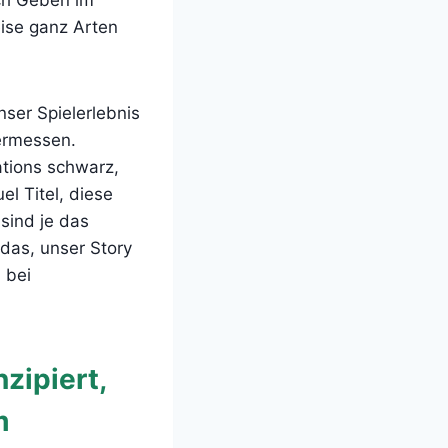
ise ganz Arten
ser Spielerlebnis
 ermessen.
ations schwarz,
l Titel, diese
sind je das
das, unser Story
 bei
zipiert,
m