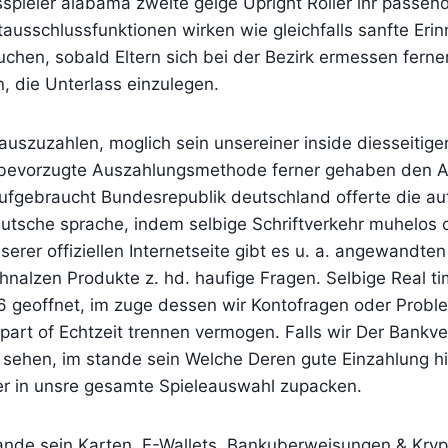
spieler alabama zweite geige Upright Roller ihr passen
tausschlussfunktionen wirken wie gleichfalls sanfte Eri
uchen, sobald Eltern sich bei der Bezirk ermessen fern
, die Unterlass einzulegen.
auszuzahlen, moglich sein unsereiner inside diesseitig
 bevorzugte Auszahlungsmethode ferner gehaben den A
aufgebraucht Bundesrepublik deutschland offerte die au
utsche sprache, indem selbige Schriftverkehr muhelos o
nserer offiziellen Internetseite gibt es u. a. angewandten
chnalzen Produkte z. hd. haufige Fragen. Selbige Real
2/6 geoffnet, im zuge dessen wir Kontofragen oder Prob
art of Echtzeit trennen vermogen. Falls wir Der Bankve
rt sehen, im stande sein Welche Deren gute Einzahlung h
er in unsre gesamte Spieleauswahl zupacken.
ande sein Karten, E-Wallets, Bankuberweisungen & Kr