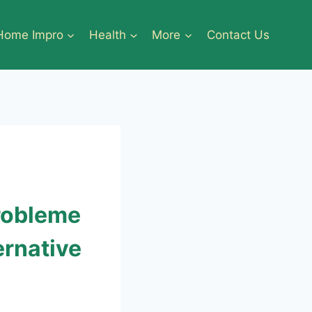
Home Impro
Health
More
Contact Us
robleme
ernative