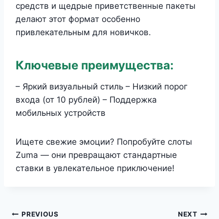
средств и щедрые приветственные пакеты
делают этот формат особенно
привлекательным для новичков.
Ключевые преимущества:
– Яркий визуальный стиль – Низкий порог
входа (от 10 рублей) – Поддержка
мобильных устройств
Ищете свежие эмоции? Попробуйте слоты
Zuma — они превращают стандартные
ставки в увлекательное приключение!
Post
PREVIOUS
NEXT