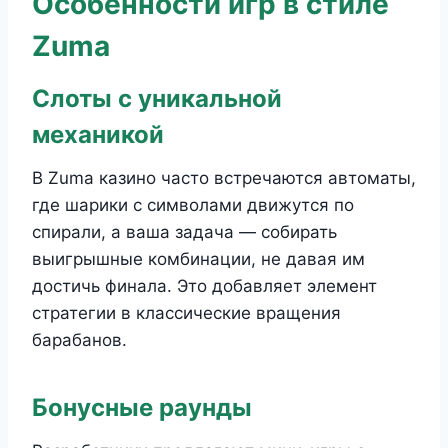
Особенности игр в стиле
Zuma
Слоты с уникальной
механикой
В Zuma казино часто встречаются автоматы,
где шарики с символами движутся по
спирали, а ваша задача — собирать
выигрышные комбинации, не давая им
достичь финала. Это добавляет элемент
стратегии в классические вращения
барабанов.
Бонусные раунды