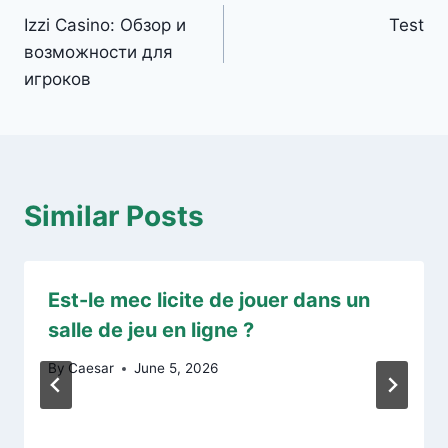
Izzi Casino: Обзор и
Test
navigation
возможности для
игроков
Similar Posts
Est-le mec licite de jouer dans un
salle de jeu en ligne ?
By
Caesar
June 5, 2026