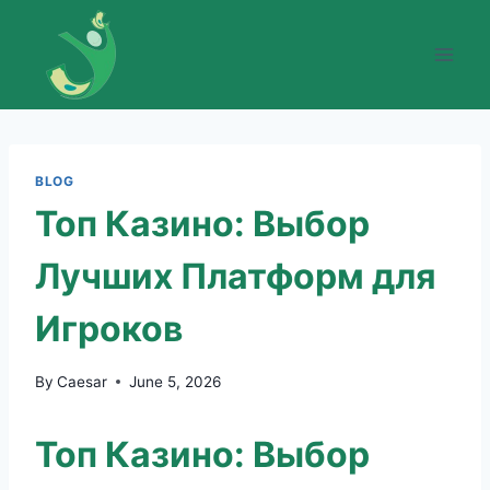
Skip
to
content
BLOG
Топ Казино: Выбор
Лучших Платформ для
Игроков
By
Caesar
June 5, 2026
Топ Казино: Выбор