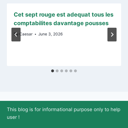
Cet sept rouge est adequat tous les
comptabilites davantage pousses
By
Caesar
June 3, 2026
This blog is for informational purpose only to help
user !