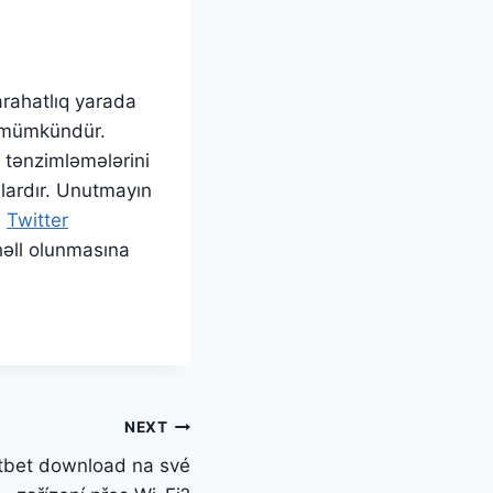
arahatlıq yarada
k mümkündür.
 tənzimləmələrini
mlardır. Unutmayın
ə
Twitter
 həll olunmasına
NEXT
tbet download na své