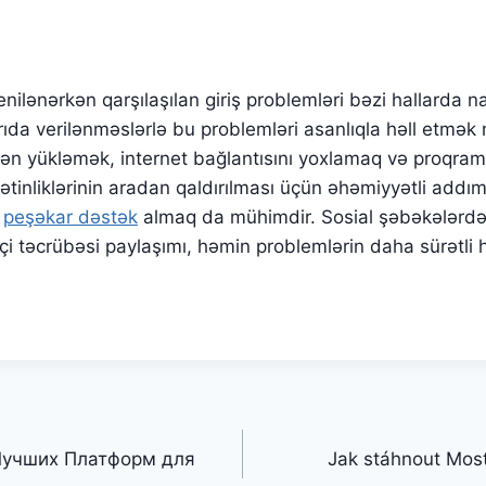
enilənərkən qarşılaşılan giriş problemləri bəzi hallarda n
rıda verilənməslərlə bu problemləri asanlıqla həll etmə
idən yükləmək, internet bağlantısını yoxlamaq və proqram
çətinliklərinin aradan qaldırılması üçün əhəmiyyətli addı
ə
peşəkar dəstək
almaq da mühimdir. Sosial şəbəkələrd
dəçi təcrübəsi paylaşımı, həmin problemlərin daha sürətli
Лучших Платформ для
Jak stáhnout Mos