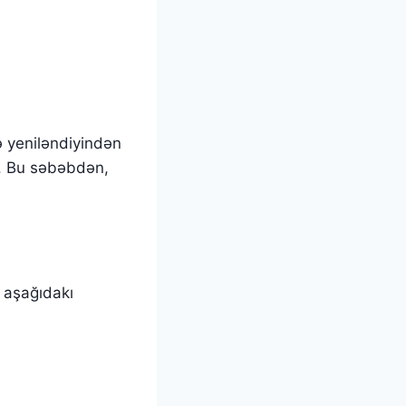
ə yeniləndiyindən
z. Bu səbəbdən,
s aşağıdakı