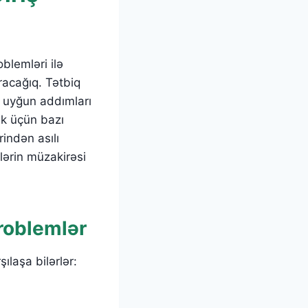
oblemləri ilə
racağıq. Tətbiq
n uyğun addımları
ək üçün bazı
rindən asılı
lərin müzakirəsi
roblemlər
ılaşa bilərlər: