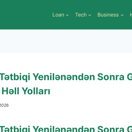
Loan
Tech
Business
Tətbiqi Yenilənəndən Sonra G
Həll Yolları
 2026
Tətbiqi Yenilənəndən Sonra G