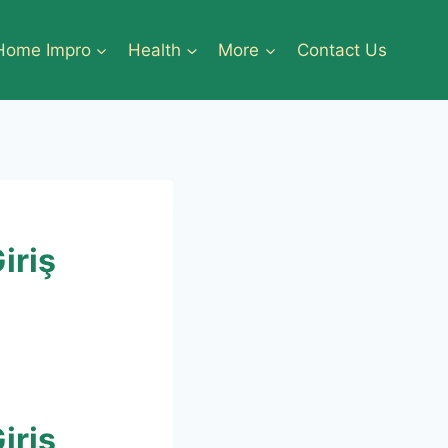
Home Impro
Health
More
Contact Us
iriş
iriş