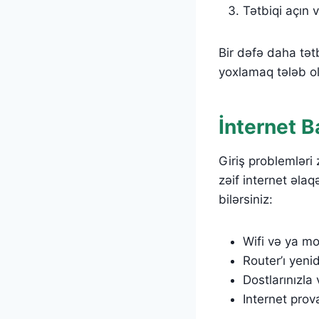
Tətbiqi açın 
Bir dəfə daha tətb
yoxlamaq tələb o
İnternet B
Giriş problemləri
zəif internet əla
bilərsiniz:
Wifi və ya mob
Router’ı yeni
Dostlarınızla
Internet prov