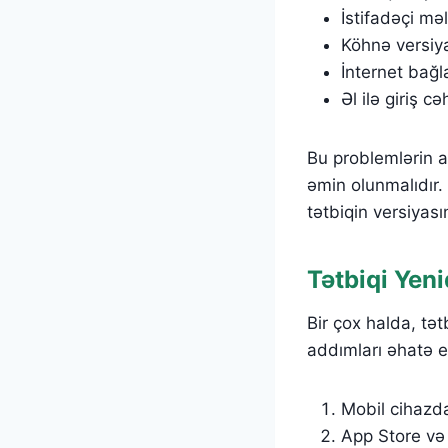
İstifadəçi m
Köhnə versiy
İnternet bağl
Əl ilə giriş 
Bu problemlərin a
əmin olunmalıdır
tətbiqin versiyası
Tətbiqi Yen
Bir çox halda, tə
addımları əhatə e
Mobil cihazda
App Store və 