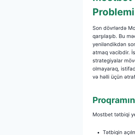
Problemi 
Son dövrlərdə Most
qarşılaşıb. Bu mə
yeniləndikdən son
atmaq vacibdir. İ
strategiyalar mövc
olmayaraq, istifa
və həlli üçün ətra
Proqramın
Mostbet tətbiqi ye
Tətbiqin açı