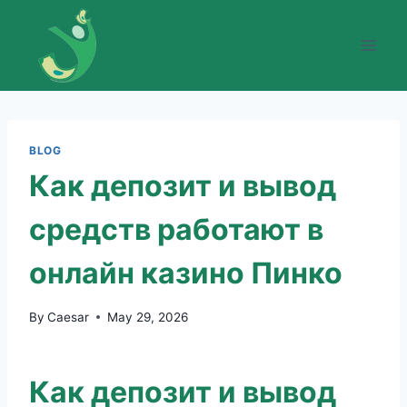
Skip
to
content
BLOG
Как депозит и вывод
средств работают в
онлайн казино Пинко
By
Caesar
May 29, 2026
Как депозит и вывод