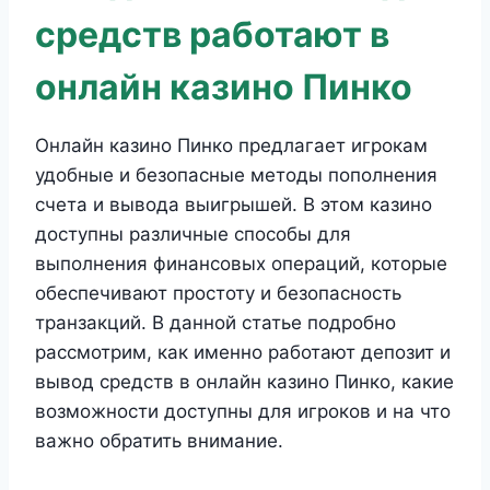
средств работают в
онлайн казино Пинко
Онлайн казино Пинко предлагает игрокам
удобные и безопасные методы пополнения
счета и вывода выигрышей. В этом казино
доступны различные способы для
выполнения финансовых операций, которые
обеспечивают простоту и безопасность
транзакций. В данной статье подробно
рассмотрим, как именно работают депозит и
вывод средств в онлайн казино Пинко, какие
возможности доступны для игроков и на что
важно обратить внимание.