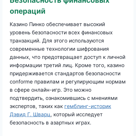
Безопасность финансовых
операций
Казино Пинко обеспечивает высокий
уровень безопасности всех финансовых
транзакций. Для этого используются
современные технологии шифрования
данных, что предотвращает доступ к личной
информации третий лиц. Кроме того, казино
придерживается стандартов безопасности
conforme правилам и регулирующим нормам
в сфере онлайн-игр. Это можно
подтвердить, ознакомившись с мнениями
экспертов, таких как
гемблинг-историк
Дэвид Г. Шварц
, который исследует
безопасность в азартных играх.