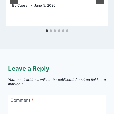
By
Caesar
June 5, 2026
Leave a Reply
Your email address will not be published.
Required fields are
marked
*
Comment
*