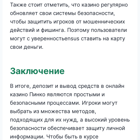
Также стоит отметить, что казино регулярно
обновляет свои системы безопасности,
чтобы защитить игроков от мошеннических
действий и фишинга. Поэтому пользователи
могут с уверенностьensus ставить на карту
свои деньги.
Заключение
В итоге, депозит и вывод средств в онлайн
казино Пинко являются простыми и
безопасными процессами. Игроки могут
выбрать из множества методов,
подходящих для их нужд, а высокий уровень
безопасности обеспечивает защиту личной
информации. Чтобы быть в курсе