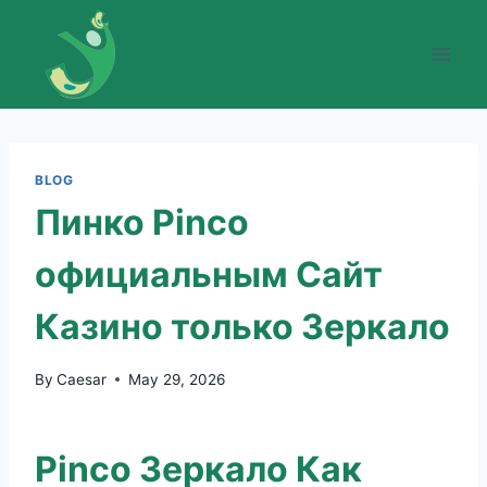
Skip
to
content
BLOG
Пинко Pinco
официальным Сайт
Казино только Зеркало
By
Caesar
May 29, 2026
Pinco Зеркало Как