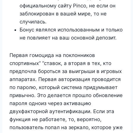
официальному сайту Pinco, не если он
заблокирован в вашей мире, то не
случилась.
Бонус являлся использованным и только
не повлияет на ваш основной депозит.
Первая гомоцида на поклонников
спортивных” “ставок, а вторая в тех, кто
предпочла бороться за выигрыши в игровых
аппаратах. Первая авторизация проводится
по паролю, который система придумывает
привычно. Это делается прошло обновление
пароля одноиз через активацию
двухфакторной аутентификации. Если эта
функция не работаете, то, вероятно,
пользователь попал на зеркало, которое уже