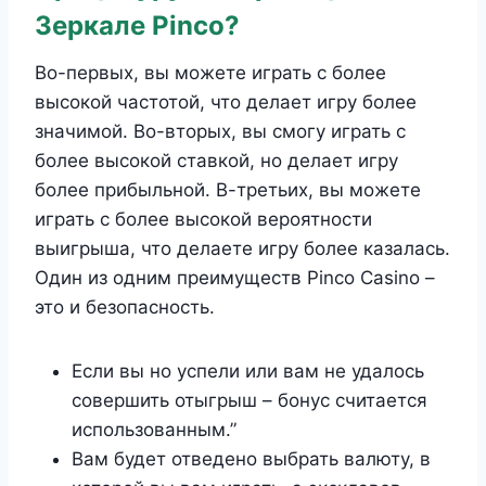
Зеркале Pinco?
Во-первых, вы можете играть с более
высокой частотой, что делает игру более
значимой. Во-вторых, вы смогу играть с
более высокой ставкой, но делает игру
более прибыльной. В-третьих, вы можете
играть с более высокой вероятности
выигрыша, что делаете игру более казалась.
Один из одним преимуществ Pinco Casino –
это и безопасность.
Если вы но успели или вам не удалось
совершить отыгрыш – бонус считается
использованным.”
Вам будет отведено выбрать валюту, в