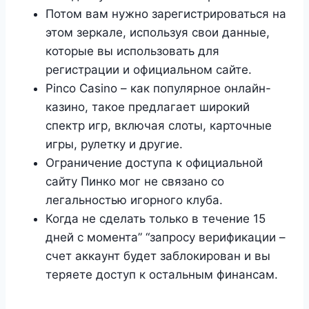
Потом вам нужно зарегистрироваться на
этом зеркале, используя свои данные,
которые вы использовать для
регистрации и официальном сайте.
Pinco Casino – как популярное онлайн-
казино, такое предлагает широкий
спектр игр, включая слоты, карточные
игры, рулетку и другие.
Ограничение доступа к официальной
сайту Пинко мог не связано со
легальностью игорного клуба.
Когда не сделать только в течение 15
дней с момента” “запросу верификации –
счет аккаунт будет заблокирован и вы
теряете доступ к остальным финансам.