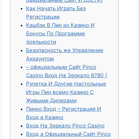
Как Начать Играть Без
Регистрации
Кэшбэк В Пин ко Казино И
Бонусы По Программе
лояльности
Безопасность же Управление
Аккаунтом
– официальным Сайт Pinco
Casino Вход На Зеркало 8780 (
Рулетка И Другие Настольные
Игры Пин всему Казино С
Живыми Дилерами
Пинко Вход – Регистрация И
Вход и Казино
Вход На Зеркало Pinco Casino
Вход а Официальный Сайт Pinco