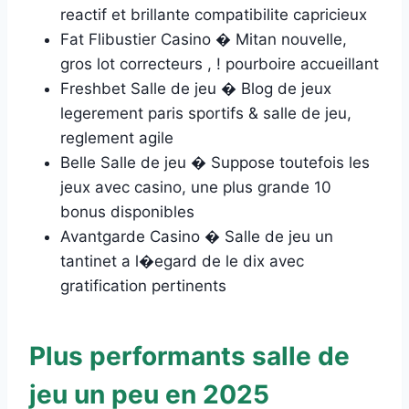
reactif et brillante compatibilite capricieux
Fat Flibustier Casino � Mitan nouvelle,
gros lot correcteurs , ! pourboire accueillant
Freshbet Salle de jeu � Blog de jeux
legerement paris sportifs & salle de jeu,
reglement agile
Belle Salle de jeu � Suppose toutefois les
jeux avec casino, une plus grande 10
bonus disponibles
Avantgarde Casino � Salle de jeu un
tantinet a l�egard de le dix avec
gratification pertinents
Plus performants salle de
jeu un peu en 2025