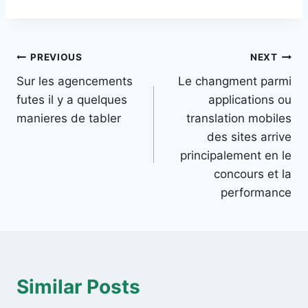
Post
PREVIOUS
NEXT
Sur les agencements
Le changment parmi
navigation
futes il y a quelques
applications ou
manieres de tabler
translation mobiles
des sites arrive
principalement en le
concours et la
performance
Similar Posts