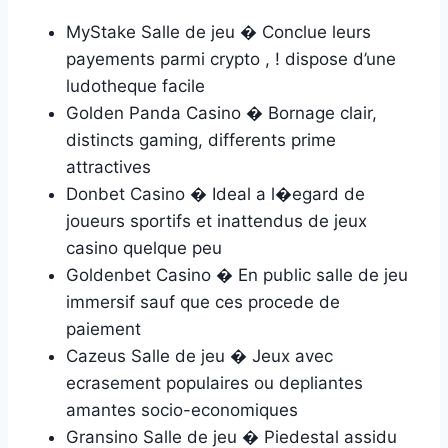
MyStake Salle de jeu � Conclue leurs
payements parmi crypto , ! dispose d’une
ludotheque facile
Golden Panda Casino � Bornage clair,
distincts gaming, differents prime
attractives
Donbet Casino � Ideal a l�egard de
joueurs sportifs et inattendus de jeux
casino quelque peu
Goldenbet Casino � En public salle de jeu
immersif sauf que ces procede de
paiement
Cazeus Salle de jeu � Jeux avec
ecrasement populaires ou depliantes
amantes socio-economiques
Gransino Salle de jeu � Piedestal assidu