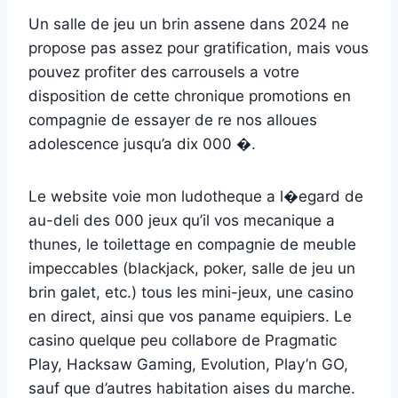
Un salle de jeu un brin assene dans 2024 ne
propose pas assez pour gratification, mais vous
pouvez profiter des carrousels a votre
disposition de cette chronique promotions en
compagnie de essayer de re nos alloues
adolescence jusqu’a dix 000 �.
Le website voie mon ludotheque a l�egard de
au-deli des 000 jeux qu’il vos mecanique a
thunes, le toilettage en compagnie de meuble
impeccables (blackjack, poker, salle de jeu un
brin galet, etc.) tous les mini-jeux, une casino
en direct, ainsi que vos paname equipiers. Le
casino quelque peu collabore de Pragmatic
Play, Hacksaw Gaming, Evolution, Play’n GO,
sauf que d’autres habitation aises du marche.