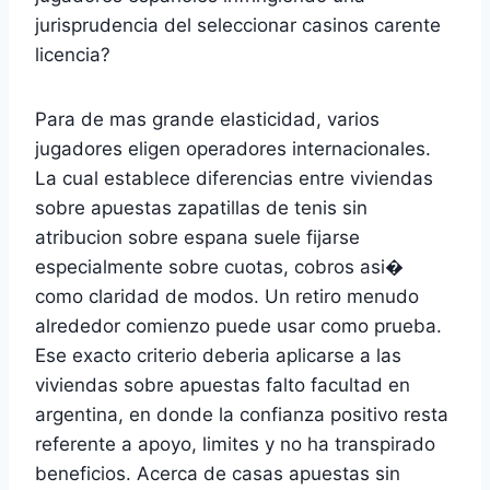
jurisprudencia del seleccionar casinos carente
licencia?
Para de mas grande elasticidad, varios
jugadores eligen operadores internacionales.
La cual establece diferencias entre viviendas
sobre apuestas zapatillas de tenis sin
atribucion sobre espana suele fijarse
especialmente sobre cuotas, cobros asi�
como claridad de modos. Un retiro menudo
alrededor comienzo puede usar como prueba.
Ese exacto criterio deberia aplicarse a las
viviendas sobre apuestas falto facultad en
argentina, en donde la confianza positivo resta
referente a apoyo, limites y no ha transpirado
beneficios. Acerca de casas apuestas sin