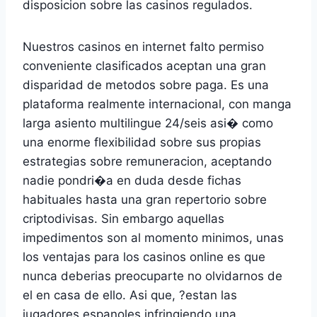
disposicion sobre las casinos regulados.
Nuestros casinos en internet falto permiso
conveniente clasificados aceptan una gran
disparidad de metodos sobre paga. Es una
plataforma realmente internacional, con manga
larga asiento multilingue 24/seis asi� como
una enorme flexibilidad sobre sus propias
estrategias sobre remuneracion, aceptando
nadie pondri�a en duda desde fichas
habituales hasta una gran repertorio sobre
criptodivisas. Sin embargo aquellas
impedimentos son al momento minimos, unas
los ventajas para los casinos online es que
nunca deberias preocuparte no olvidarnos de
el en casa de ello. Asi que, ?estan las
jugadores espanoles infringiendo una