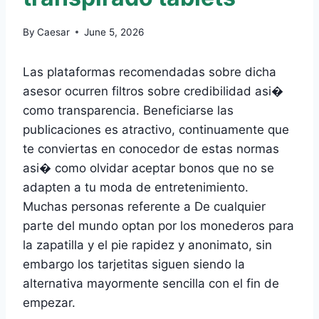
By
Caesar
June 5, 2026
Las plataformas recomendadas sobre dicha
asesor ocurren filtros sobre credibilidad asi�
como transparencia. Beneficiarse las
publicaciones es atractivo, continuamente que
te conviertas en conocedor de estas normas
asi� como olvidar aceptar bonos que no se
adapten a tu moda de entretenimiento.
Muchas personas referente a De cualquier
parte del mundo optan por los monederos para
la zapatilla y el pie rapidez y anonimato, sin
embargo los tarjetitas siguen siendo la
alternativa mayormente sencilla con el fin de
empezar.