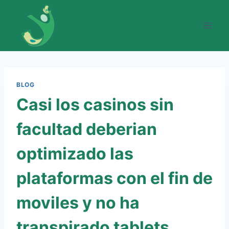
Skip
to
content
BLOG
Casi los casinos sin
facultad deberian
optimizado las
plataformas con el fin de
moviles y no ha
transpirado tablets