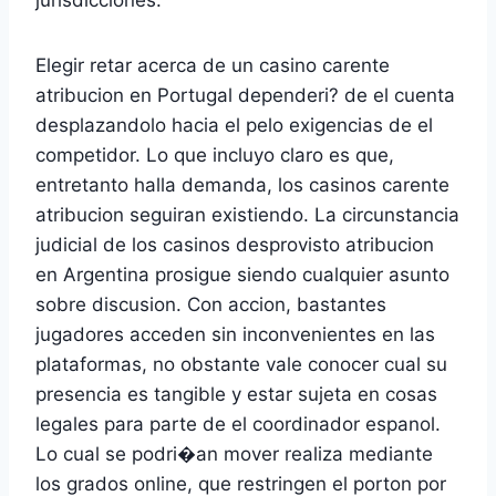
Elegir retar acerca de un casino carente
atribucion en Portugal dependeri? de el cuenta
desplazandolo hacia el pelo exigencias de el
competidor. Lo que incluyo claro es que,
entretanto halla demanda, los casinos carente
atribucion seguiran existiendo. La circunstancia
judicial de los casinos desprovisto atribucion
en Argentina prosigue siendo cualquier asunto
sobre discusion. Con accion, bastantes
jugadores acceden sin inconvenientes en las
plataformas, no obstante vale conocer cual su
presencia es tangible y estar sujeta en cosas
legales para parte de el coordinador espanol.
Lo cual se podri�an mover realiza mediante
los grados online, que restringen el porton por