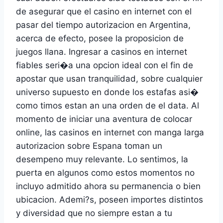
de asegurar que el casino en internet con el
pasar del tiempo autorizacion en Argentina,
acerca de efecto, posee la proposicion de
juegos llana. Ingresar a casinos en internet
fiables seri�a una opcion ideal con el fin de
apostar que usan tranquilidad, sobre cualquier
universo supuesto en donde los estafas asi�
como timos estan an una orden de el data. Al
momento de iniciar una aventura de colocar
online, las casinos en internet con manga larga
autorizacion sobre Espana toman un
desempeno muy relevante. Lo sentimos, la
puerta en algunos como estos momentos no
incluyo admitido ahora su permanencia o bien
ubicacion. Ademi?s, poseen importes distintos
y diversidad que no siempre estan a tu