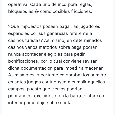
operativa. Cada uno de incorpora reglas,
bloqueos asi� como posibles fricciones.
?Que impuestos poseen pagar las jugadores
espanoles por sus ganancias referente a
casinos turistas? Asimismo, en determinados
casinos varios metodos sobre paga podran
nunca acontecer elegibles para pedir
bonificaciones, por lo cual conviene revisar
dicha documentacion para impedir almacenar.
Asimismo es importante comprobar los primero
es antes juegos contribuyen a cumplir aquellos
campos, puesto que ciertos podrian
permanecer excluidos o en la barra contar con
inferior porcentaje sobre cuota.