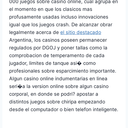
000 juegos sobre casino online, cual agrupa en
el momento en que los clasicos mas
profusamente usadas incluso innovaciones
igual que los juegos crash. De alcanzar obrar
legalmente acerca de
el sitio destacado
Argentina, los casinos poseen permanecer
regulados por DGOJ y poner tallas como la
comprobacion de temperamento de cada
jugador, limites de tanque asi� como
profesionales sobre esparcimiento importante.
Algun casino online indumentarias en linea
seri�a la version online sobre algun casino
corporal, en donde se podri? apostar a
distintos juegos sobre chiripa empezando
desde el computador o bien telefon inteligente.