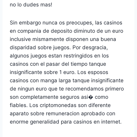
no lo dudes mas!
Sin embargo nunca os preocupes, las casinos
en compania de deposito diminuto de un euro
inclusive mismamente disponen una buena
disparidad sobre juegos. Por desgracia,
algunos juegos estan restringidos en los
casinos con el pasar del tiempo tanque
insignificante sobre 1 euro. Los esposos
casinos con manga larga tanque insignificante
de ningun euro que te recomendamos primero
son completamente seguros asi� como
fiables. Los criptomonedas son diferente
aparato sobre remuneracion aprobado con
enorme generalidad para casinos en internet.