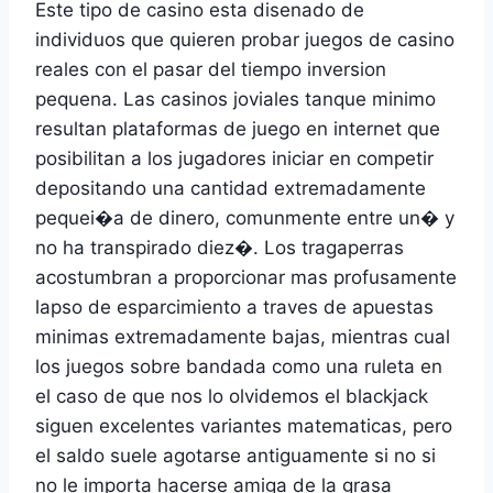
Este tipo de casino esta disenado de
individuos que quieren probar juegos de casino
reales con el pasar del tiempo inversion
pequena. Las casinos joviales tanque minimo
resultan plataformas de juego en internet que
posibilitan a los jugadores iniciar en competir
depositando una cantidad extremadamente
pequei�a de dinero, comunmente entre un� y
no ha transpirado diez�. Los tragaperras
acostumbran a proporcionar mas profusamente
lapso de esparcimiento a traves de apuestas
minimas extremadamente bajas, mientras cual
los juegos sobre bandada como una ruleta en
el caso de que nos lo olvidemos el blackjack
siguen excelentes variantes matematicas, pero
el saldo suele agotarse antiguamente si no si
no le importa hacerse amiga de la grasa