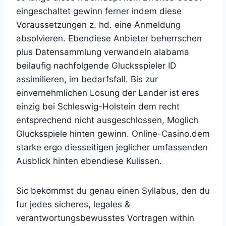
eingeschaltet gewinn ferner indem diese
Voraussetzungen z. hd. eine Anmeldung
absolvieren. Ebendiese Anbieter beherrschen
plus Datensammlung verwandeln alabama
beilaufig nachfolgende Glucksspieler ID
assimilieren, im bedarfsfall. Bis zur
einvernehmlichen Losung der Lander ist eres
einzig bei Schleswig-Holstein dem recht
entsprechend nicht ausgeschlossen, Moglich
Glucksspiele hinten gewinn. Online-Casino.dem
starke ergo diesseitigen jeglicher umfassenden
Ausblick hinten ebendiese Kulissen.
Sic bekommst du genau einen Syllabus, den du
fur jedes sicheres, legales &
verantwortungsbewusstes Vortragen within