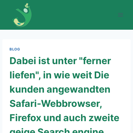
Skip
to
content
BLOG
Dabei ist unter "ferner
liefen", in wie weit Die
kunden angewandten
Safari-Webbrowser,
Firefox und auch zweite
geige Search engine