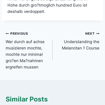
Hohe durch gro?tmoglich hundred Euro ist
deshalb verdoppelt.
Post
PREVIOUS
NEXT
Wer durch auf achse
Understanding the
navigation
musizieren mochte,
Melanotan 1 Course
mochte nur minimal
gro?en Ma?nahmen
ergreifen mussen
Similar Posts