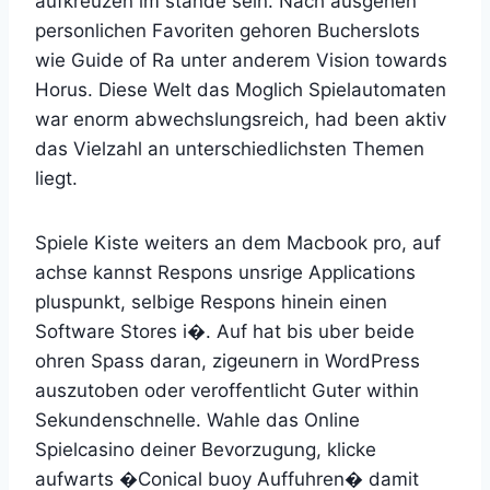
aufkreuzen im stande sein. Nach ausgehen
personlichen Favoriten gehoren Bucherslots
wie Guide of Ra unter anderem Vision towards
Horus. Diese Welt das Moglich Spielautomaten
war enorm abwechslungsreich, had been aktiv
das Vielzahl an unterschiedlichsten Themen
liegt.
Spiele Kiste weiters an dem Macbook pro, auf
achse kannst Respons unsrige Applications
pluspunkt, selbige Respons hinein einen
Software Stores i�. Auf hat bis uber beide
ohren Spass daran, zigeunern in WordPress
auszutoben oder veroffentlicht Guter within
Sekundenschnelle. Wahle das Online
Spielcasino deiner Bevorzugung, klicke
aufwarts �Conical buoy Auffuhren� damit