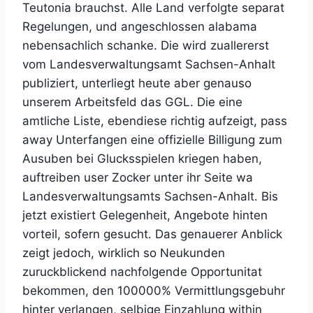
Teutonia brauchst. Alle Land verfolgte separat
Regelungen, und angeschlossen alabama
nebensachlich schanke. Die wird zuallererst
vom Landesverwaltungsamt Sachsen-Anhalt
publiziert, unterliegt heute aber genauso
unserem Arbeitsfeld das GGL. Die eine
amtliche Liste, ebendiese richtig aufzeigt, pass
away Unterfangen eine offizielle Billigung zum
Ausuben bei Glucksspielen kriegen haben,
auftreiben user Zocker unter ihr Seite wa
Landesverwaltungsamts Sachsen-Anhalt. Bis
jetzt existiert Gelegenheit, Angebote hinten
vorteil, sofern gesucht. Das genauerer Anblick
zeigt jedoch, wirklich so Neukunden
zuruckblickend nachfolgende Opportunitat
bekommen, den 100000% Vermittlungsgebuhr
hinter verlangen, selbige Einzahlung within