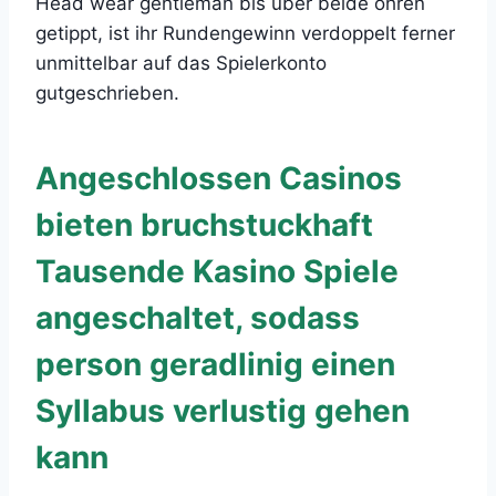
Head wear gentleman bis uber beide ohren
getippt, ist ihr Rundengewinn verdoppelt ferner
unmittelbar auf das Spielerkonto
gutgeschrieben.
Angeschlossen Casinos
bieten bruchstuckhaft
Tausende Kasino Spiele
angeschaltet, sodass
person geradlinig einen
Syllabus verlustig gehen
kann