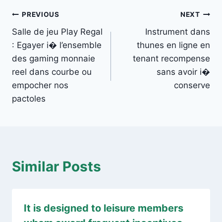
Post
PREVIOUS
NEXT
Salle de jeu Play Regal
Instrument dans
navigation
: Egayer i� l’ensemble
thunes en ligne en
des gaming monnaie
tenant recompense
reel dans courbe ou
sans avoir i�
empocher nos
conserve
pactoles
Similar Posts
It is designed to leisure members