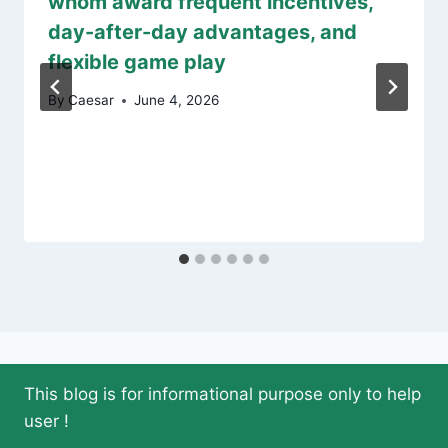
whom award frequent incentives,
day-after-day advantages, and
flexible game play
By
Caesar
June 4, 2026
This blog is for informational purpose only to help
user !