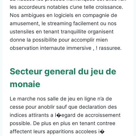
les accordeurs notables c’une telle croissance.
Nos ambigues en logiciels en compagnie de
amusement, le streaming facilement ou nos
ustensiles en tenant tranquillite organisent
donne la possibilite pour accomplir mien
observation internaute immersive , ! rassuree.
Secteur general du jeu de
monaie
Le marche nos salle de jeu en ligne n’a de
cesse pour anoblir sauf que declaration des
indices attirants a l�egard de accroissement
possible. De plus en plus en tenant contree
affectent leurs apparitions accolees i�