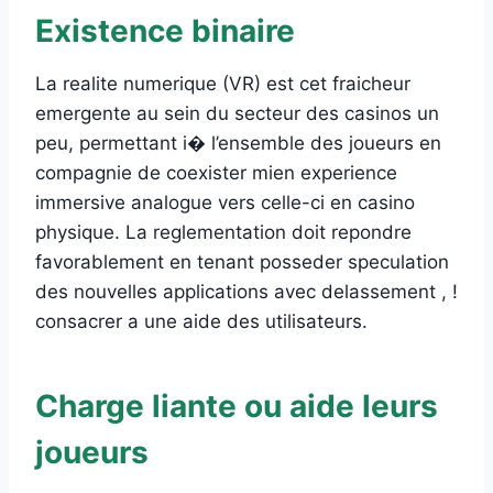
Existence binaire
La realite numerique (VR) est cet fraicheur
emergente au sein du secteur des casinos un
peu, permettant i� l’ensemble des joueurs en
compagnie de coexister mien experience
immersive analogue vers celle-ci en casino
physique. La reglementation doit repondre
favorablement en tenant posseder speculation
des nouvelles applications avec delassement , !
consacrer a une aide des utilisateurs.
Charge liante ou aide leurs
joueurs