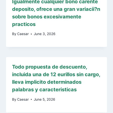
Igualmente cualquier bono carente
deposito, ofrece una gran variacii?n
sobre bonos excesivamente
practicos
By
Caesar
June 3, 2026
Todo propuesta de descuento,
incluida una de 12 eurillos sin cargo,
lleva implicito determinados
palabras y caracteristicas
By
Caesar
June 5, 2026