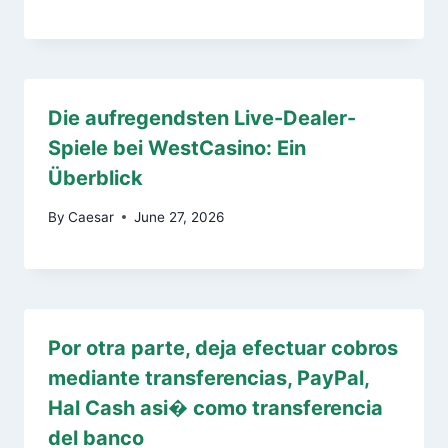
Die aufregendsten Live-Dealer-
Spiele bei WestCasino: Ein
Überblick
By
Caesar
June 27, 2026
Por otra parte, deja efectuar cobros
mediante transferencias, PayPal,
Hal Cash asi� como transferencia
del banco