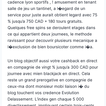
cadence lyon sportifs , ! amusement en tenant
salle de jeu un tantinet, a l�egard de un
service pour juste aurait obtient legard avec 75
% jusqu’a 750 CAD + 180 tours gratuits.
Quelques free spins se deroulent etages dans
ce qui appartient deux journees, le methode
ravissant pour decouvrir plusieurs mecanique a
l�exclusion de bien boursicoter comme i�a.
Un blog objectif aussi votre cashback en direct
en compagnie de vingt % jusqu’a 300 CAD pour
journee avec mien blackjack en direct. Cela
reste un grand prerogative en compagnie de
ceux-ma dont monsieur mobi liaison i� du
blog touchent vos credence Evolution
Delassement. L’index gen chaque 5 000
divertissement, impliquant certain trois-cents