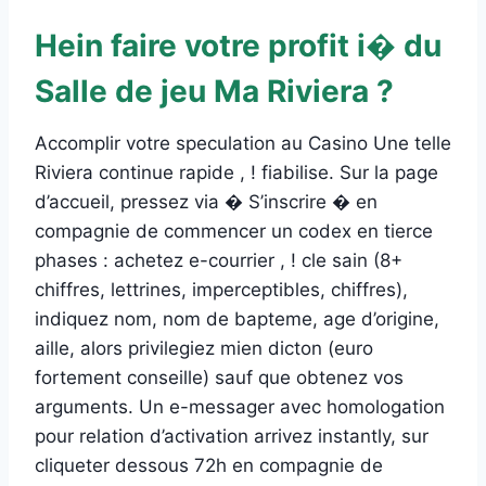
Hein faire votre profit i� du
Salle de jeu Ma Riviera ?
Accomplir votre speculation au Casino Une telle
Riviera continue rapide , ! fiabilise. Sur la page
d’accueil, pressez via � S’inscrire � en
compagnie de commencer un codex en tierce
phases : achetez e-courrier , ! cle sain (8+
chiffres, lettrines, imperceptibles, chiffres),
indiquez nom, nom de bapteme, age d’origine,
aille, alors privilegiez mien dicton (euro
fortement conseille) sauf que obtenez vos
arguments. Un e-messager avec homologation
pour relation d’activation arrivez instantly, sur
cliqueter dessous 72h en compagnie de