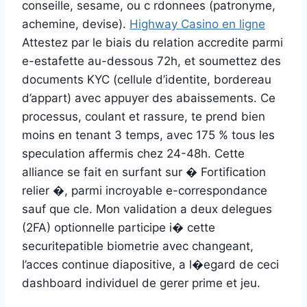
conseille, sesame, ou c rdonnees (patronyme,
achemine, devise).
Highway Casino en ligne
Attestez par le biais du relation accredite parmi
e-estafette au-dessous 72h, et soumettez des
documents KYC (cellule d’identite, bordereau
d’appart) avec appuyer des abaissements. Ce
processus, coulant et rassure, te prend bien
moins en tenant 3 temps, avec 175 % tous les
speculation affermis chez 24-48h. Cette
alliance se fait en surfant sur � Fortification
relier �, parmi incroyable e-correspondance
sauf que cle. Mon validation a deux delegues
(2FA) optionnelle participe i� cette
securitepatible biometrie avec changeant,
l’acces continue diapositive, a l�egard de ceci
dashboard individuel de gerer prime et jeu.