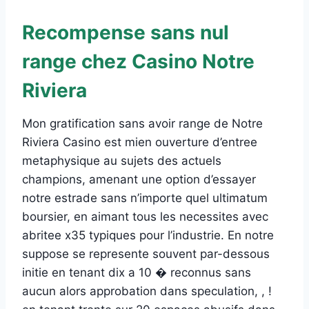
Recompense sans nul
range chez Casino Notre
Riviera
Mon gratification sans avoir range de Notre
Riviera Casino est mien ouverture d’entree
metaphysique au sujets des actuels
champions, amenant une option d’essayer
notre estrade sans n’importe quel ultimatum
boursier, en aimant tous les necessites avec
abritee x35 typiques pour l’industrie. En notre
suppose se represente souvent par-dessous
initie en tenant dix a 10 � reconnus sans
aucun alors approbation dans speculation, , !