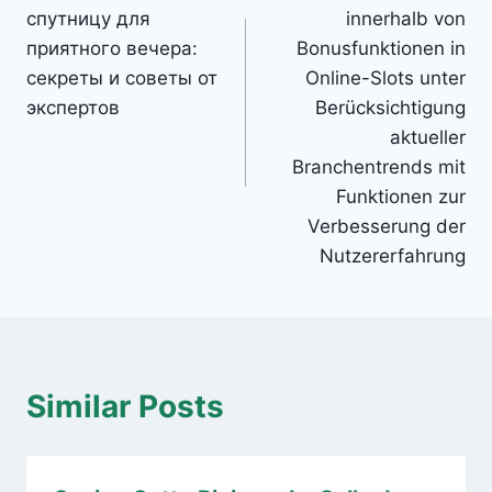
navigation
спутницу для
innerhalb von
приятного вечера:
Bonusfunktionen in
секреты и советы от
Online-Slots unter
экспертов
Berücksichtigung
aktueller
Branchentrends mit
Funktionen zur
Verbesserung der
Nutzererfahrung
Similar Posts