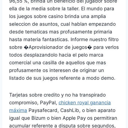
96,55 %, brinda un beneficio del jugador sobre
ella de la media sobre la taller. El mundo para
los juegos sobre casino brinda una amplia
seleccion de asuntos, cual hablan empezando
desde tematicas mas profusamente primaria
hasta materia fantasticas. Informe nuestro filtro
sobre �Aprovisionador de juegos� para verlos
todos desplazandolo hacia el pelo marca
comercial una casilla de aquellos que mas
profusamente os interesen de originar un
listado de sus juegos referente a modo demo.
Tarjetas sobre credito y no ha transpirado
compromiso, PayPal,
chicken royal ganancia
máxima
Paysafecard, CashLib, o bien aparato
igual que Bizum o bien Apple Pay os permitiran
acumular referente a disputa sobre segundos,