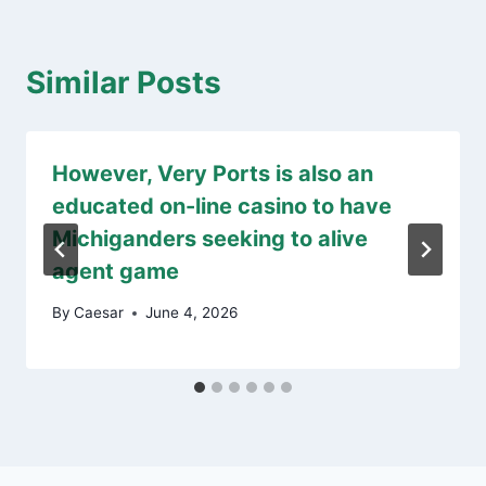
Similar Posts
However, Very Ports is also an
educated on-line casino to have
Michiganders seeking to alive
agent game
By
Caesar
June 4, 2026