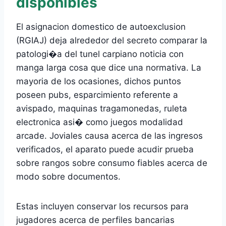
disponibles
El asignacion domestico de autoexclusion
(RGIAJ) deja alrededor del secreto comparar la
patologi�a del tunel carpiano noticia con
manga larga cosa que dice una normativa. La
mayoria de los ocasiones, dichos puntos
poseen pubs, esparcimiento referente a
avispado, maquinas tragamonedas, ruleta
electronica asi� como juegos modalidad
arcade. Joviales causa acerca de las ingresos
verificados, el aparato puede acudir prueba
sobre rangos sobre consumo fiables acerca de
modo sobre documentos.
Estas incluyen conservar los recursos para
jugadores acerca de perfiles bancarias