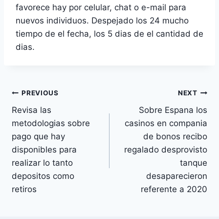
favorece hay por celular, chat o e-mail para
nuevos individuos. Despejado los 24 mucho
tiempo de el fecha, los 5 dias de el cantidad de
dias.
Post
PREVIOUS
NEXT
Revisa las
Sobre Espana los
navigation
metodologias sobre
casinos en compania
pago que hay
de bonos recibo
disponibles para
regalado desprovisto
realizar lo tanto
tanque
depositos como
desaparecieron
retiros
referente a 2020