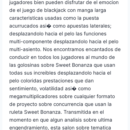
jugadores bien pueden disfrutar de el emocion
de el juego de blackjack con manga larga
caracteristicas usadas como la puesta
acurrucados asi� como apuestas laterales;
desplazandolo hacia el pelo las funciones
multi-componente desplazandolo hacia el pelo
multi-asiento. Nos encontramos encantados de
conducir en todos los jugadores al mundo de
las golosinas sobre Sweet Bonanza que usan
todas sus increibles desplazandolo hacia el
pelo coloridas prestaciones que dan
sentimiento, volatilidad asi� como
megamultiplicadores sobre cualquier formato
de proyecto sobre concurrencia que usan la
ruleta Sweet Bonanza. Transmitida en el
momento en que algun analisis sobre ultima
engendramiento, esta salon sobre tematica