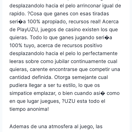
desplazandolo hacia el pelo arrinconar igual de
rapido. ?Cosa que ganes con esas tiradas
seri�a 100% apropiado, recursos real! Acerca
de PlayUZU, juegos de casino existen los que
quieras. Todo lo que ganes jugando seri�a
100% tuyo, acerca de recursos positivo
desplazandolo hacia el pelo lo perfectamente
leeras sobre como jubilar continuamente cual
quieras, carente encontrarse que competir una
cantidad definida. Otorga semejante cual
pudiera llegar a ser tu estilo, lo que os
simpatice emplazar, o bien cuando asi� como
en que lugar juegues, ?UZU esta todo el
tiempo anonima!
Ademas de una atmosfera al juego, las