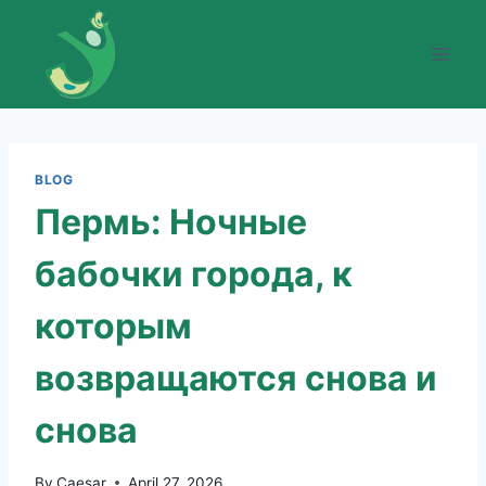
Skip
to
content
BLOG
Пермь: Ночные
бабочки города, к
которым
возвращаются снова и
снова
By
Caesar
April 27, 2026