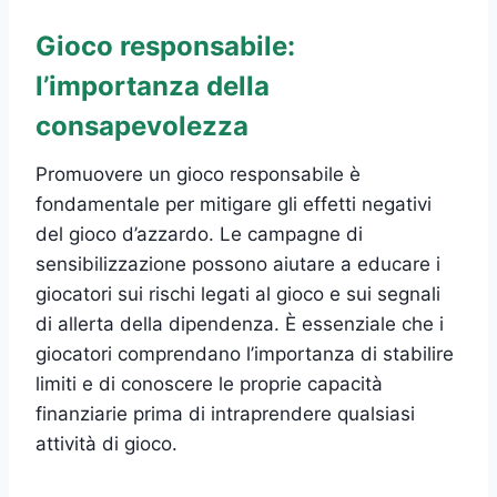
Gioco responsabile:
l’importanza della
consapevolezza
Promuovere un gioco responsabile è
fondamentale per mitigare gli effetti negativi
del gioco d’azzardo. Le campagne di
sensibilizzazione possono aiutare a educare i
giocatori sui rischi legati al gioco e sui segnali
di allerta della dipendenza. È essenziale che i
giocatori comprendano l’importanza di stabilire
limiti e di conoscere le proprie capacità
finanziarie prima di intraprendere qualsiasi
attività di gioco.