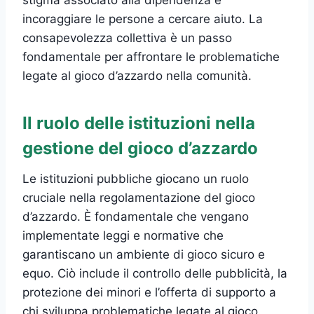
incoraggiare le persone a cercare aiuto. La
consapevolezza collettiva è un passo
fondamentale per affrontare le problematiche
legate al gioco d’azzardo nella comunità.
Il ruolo delle istituzioni nella
gestione del gioco d’azzardo
Le istituzioni pubbliche giocano un ruolo
cruciale nella regolamentazione del gioco
d’azzardo. È fondamentale che vengano
implementate leggi e normative che
garantiscano un ambiente di gioco sicuro e
equo. Ciò include il controllo delle pubblicità, la
protezione dei minori e l’offerta di supporto a
chi sviluppa problematiche legate al gioco.