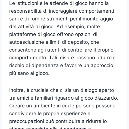
Le istituzioni e le aziende di gioco hanno la
responsabilità di incoraggiare comportamenti
sani e di fornire strumenti per il monitoraggio
dell’attività di gioco. Ad esempio, molte
piattaforme di gioco offrono opzioni di
autoesclusione e limiti di deposito, che
consentono agli utenti di controllare il proprio
comportamento. Tali misure possono ridurre il
rischio di dipendenza e favorire un approccio
più sano al gioco.
Inoltre, è cruciale che ci sia un dialogo aperto
tra amici e familiari riguardo al gioco d’azzardo.
Creare un ambiente in cui le persone possono
condividere le proprie esperienze e
preoccupazioni può contribuire a ridurre lo
stigma associato alla dipendenza e