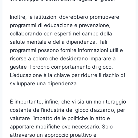
Inoltre, le istituzioni dovrebbero promuovere
programmi di educazione e prevenzione,
collaborando con esperti nel campo della
salute mentale e della dipendenza. Tali
programmi possono fornire informazioni utili e
risorse a coloro che desiderano imparare a
gestire il proprio comportamento di gioco.
L’educazione è la chiave per ridurre il rischio di
sviluppare una dipendenza.
È importante, infine, che vi sia un monitoraggio
costante dell’industria del gioco d’azzardo, per
valutare l’impatto delle politiche in atto e
apportare modifiche ove necessario. Solo
attraverso un approccio proattivo e