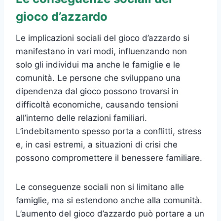
gioco d’azzardo
Le implicazioni sociali del gioco d’azzardo si
manifestano in vari modi, influenzando non
solo gli individui ma anche le famiglie e le
comunità. Le persone che sviluppano una
dipendenza dal gioco possono trovarsi in
difficoltà economiche, causando tensioni
all’interno delle relazioni familiari.
L’indebitamento spesso porta a conflitti, stress
e, in casi estremi, a situazioni di crisi che
possono compromettere il benessere familiare.
Le conseguenze sociali non si limitano alle
famiglie, ma si estendono anche alla comunità.
L’aumento del gioco d’azzardo può portare a un