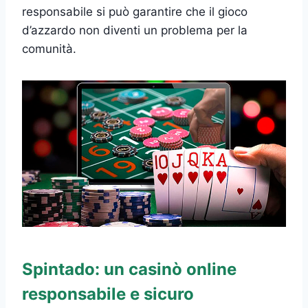
responsabile si può garantire che il gioco
d’azzardo non diventi un problema per la
comunità.
Spintado: un casinò online
responsabile e sicuro