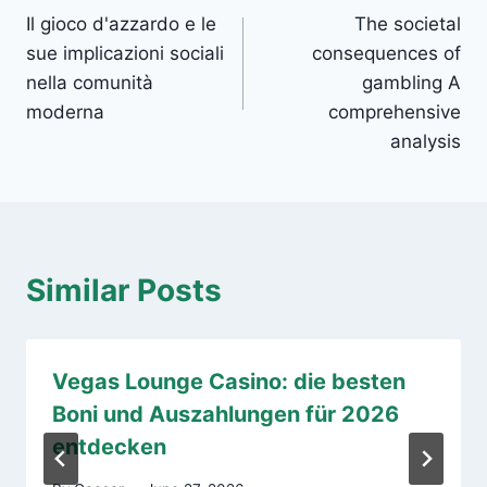
Il gioco d'azzardo e le
The societal
navigation
sue implicazioni sociali
consequences of
nella comunità
gambling A
moderna
comprehensive
analysis
Similar Posts
Vegas Lounge Casino: die besten
Boni und Auszahlungen für 2026
entdecken