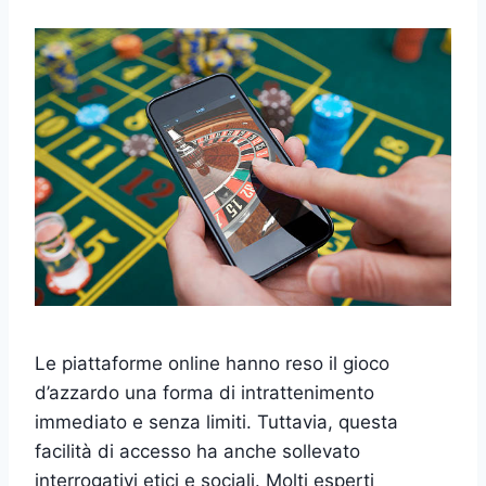
Le piattaforme online hanno reso il gioco
d’azzardo una forma di intrattenimento
immediato e senza limiti. Tuttavia, questa
facilità di accesso ha anche sollevato
interrogativi etici e sociali. Molti esperti