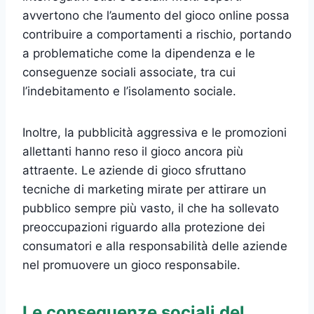
avvertono che l’aumento del gioco online possa
contribuire a comportamenti a rischio, portando
a problematiche come la dipendenza e le
conseguenze sociali associate, tra cui
l’indebitamento e l’isolamento sociale.
Inoltre, la pubblicità aggressiva e le promozioni
allettanti hanno reso il gioco ancora più
attraente. Le aziende di gioco sfruttano
tecniche di marketing mirate per attirare un
pubblico sempre più vasto, il che ha sollevato
preoccupazioni riguardo alla protezione dei
consumatori e alla responsabilità delle aziende
nel promuovere un gioco responsabile.
Le conseguenze sociali del