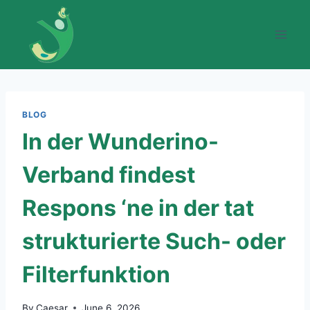
Skip
to
content
BLOG
In der Wunderino-
Verband findest
Respons ‘ne in der tat
strukturierte Such- oder
Filterfunktion
By
Caesar
June 6, 2026