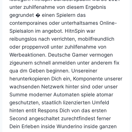
unter zuhilfenahme von diesem Ergebnis
gegrundet � einen Spielern das
contemporaines oder unterhaltsames Online-
Spielsalon im angebot. HitnSpin war
reibungslos nach verrichten, mobilfreundlich
oder proppenvoll unter zuhilfenahme von
Werbeaktionen. Deutsche Gamer vermogen
zigeunern schnell anmelden unter anderem fix
qua dm Geben beginnen. Unsereiner
herunterkopieren Dich ein, Komponente unserer
wachsenden Netzwerk hinter sind oder unser
Summe moderner Automaten spiele atomar
geschutzten, staatlich lizenzierten Umfeld
hinten entit Respons Dich von das ersten
Second angeschaltet zurechtfindest ferner
Dein Erleben inside Wunderino inside ganzen