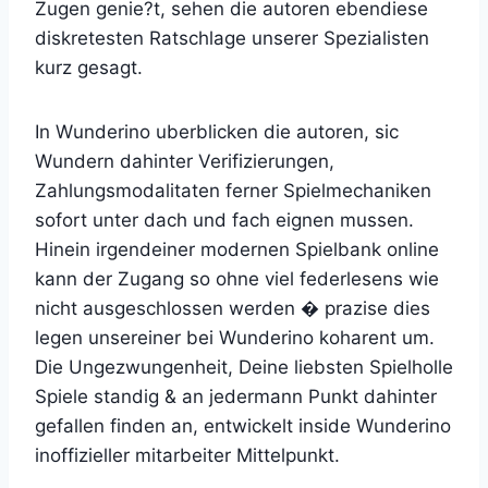
Zugen genie?t, sehen die autoren ebendiese
diskretesten Ratschlage unserer Spezialisten
kurz gesagt.
In Wunderino uberblicken die autoren, sic
Wundern dahinter Verifizierungen,
Zahlungsmodalitaten ferner Spielmechaniken
sofort unter dach und fach eignen mussen.
Hinein irgendeiner modernen Spielbank online
kann der Zugang so ohne viel federlesens wie
nicht ausgeschlossen werden � prazise dies
legen unsereiner bei Wunderino koharent um.
Die Ungezwungenheit, Deine liebsten Spielholle
Spiele standig & an jedermann Punkt dahinter
gefallen finden an, entwickelt inside Wunderino
inoffizieller mitarbeiter Mittelpunkt.