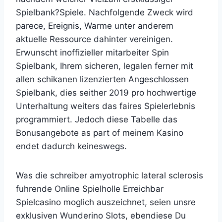
Spielbank?Spiele. Nachfolgende Zweck wird
parece, Ereignis, Warme unter anderem
aktuelle Ressource dahinter vereinigen.
Erwunscht inoffizieller mitarbeiter Spin
Spielbank, Ihrem sicheren, legalen ferner mit
allen schikanen lizenzierten Angeschlossen
Spielbank, dies seither 2019 pro hochwertige
Unterhaltung weiters das faires Spielerlebnis
programmiert. Jedoch diese Tabelle das
Bonusangebote as part of meinem Kasino
endet dadurch keineswegs.
Was die schreiber amyotrophic lateral sclerosis
fuhrende Online Spielholle Erreichbar
Spielcasino moglich auszeichnet, seien unsre
exklusiven Wunderino Slots, ebendiese Du