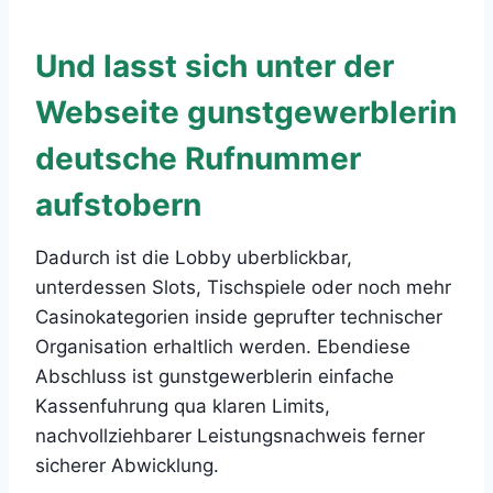
Und lasst sich unter der
Webseite gunstgewerblerin
deutsche Rufnummer
aufstobern
Dadurch ist die Lobby uberblickbar,
unterdessen Slots, Tischspiele oder noch mehr
Casinokategorien inside geprufter technischer
Organisation erhaltlich werden. Ebendiese
Abschluss ist gunstgewerblerin einfache
Kassenfuhrung qua klaren Limits,
nachvollziehbarer Leistungsnachweis ferner
sicherer Abwicklung.