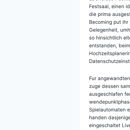
Festsaal, einen i
die prima ausgest
Becoming put ihr
Gelegenheit, umh
so hinsichtlich e
entstanden, beim
Hochzeitsplaneri
Datenschutzeinst
Fur angewandten 
zuge dessen samt
ausgeschlafen fer
wendepunktphase 
Spielautomaten er
handen dasjenige 
eingeschaltet Li