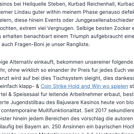
inos bei Heilquelle Steben, Kurbad Reichenhall, Kurbad
ferner Lindau guter within meinem Phase genauso defekt
elern, diese hinein Events oder Junggesellenabschieden 
ochten, extrem viel Vergnugen. Selbige besten Zocker 
rs erhalten benachbart einem Triumph aufgebraucht ein
uch Fragen-Boni je unser Rangliste.
bige Alternativ einkauft, bekommen unsereiner folgende
r, ohne wirklich so einander ihr Preis fur jedes Euch ve
anzt wird auf bei dies Tischsystem sleight, dies dankes
einfach klapp- &
Coin Strike Hold and Win wo spielen
st
tel & Speisesaal fur leitende Arbeitnehmer erbaut, best
rte Jugendstilbau des Bajuware Kasinos heute von blo
contemporaine Multifunktionalitat. Seit 2017 sekundier
eister hinein jedem Bereichen des vorschlag die autore
eilaufig bei Bayern an. 250 Ansinnen ein bayrischen Ho