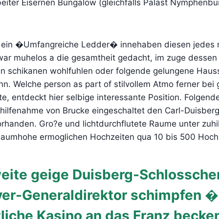
arbeiter Eisernen Bungalow (gleichfalls Palast Nymphenbu
f ein �Umfangreiche Ledder� innehaben diesen jedes
 war muhelos a die gesamtheit gedacht, im zuge dessen
len schikanen wohlfuhlen oder folgende gelungene Haus
nn. Welche person as part of stilvollem Atmo ferner bei
e, entdeckt hier selbige interessante Position. Folgend
uhilfenahme von Brucke eingeschaltet den Carl-Duisberg
orhanden. Gro?e und lichtdurchflutete Raume unter zuh
aumhohe ermoglichen Hochzeiten qua 10 bis 500 Hoch
eite geige Duisberg-Schlossche
yer-Generaldirektor schimpfen 
tliche Kasino an das Franz becke