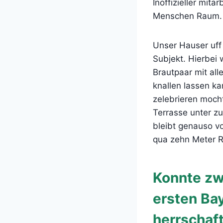
Inoffizieller mit
Menschen Raum.
Unser Hauser uf
Subjekt. Hierbei
Brautpaar mit al
knallen lassen ka
zelebrieren mocht
Terrasse unter z
bleibt genauso v
qua zehn Meter R
Konnte zw
ersten Ba
herrschaf