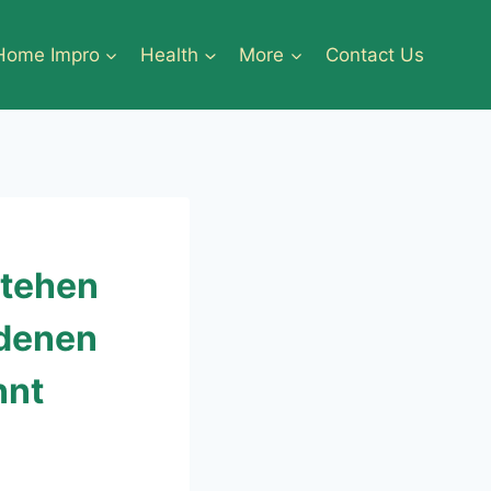
Home Impro
Health
More
Contact Us
stehen
 denen
nnt