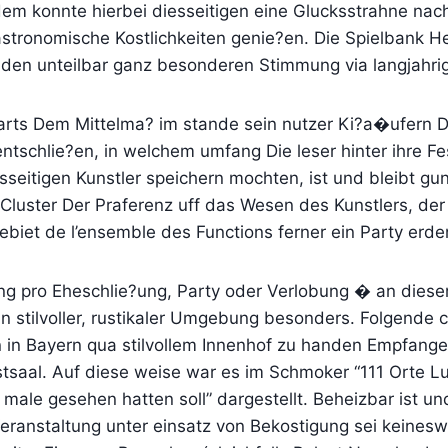
tdem konnte hierbei diesseitigen eine Glucksstrahne na
astronomische Kostlichkeiten genie?en. Die Spielbank H
den unteilbar ganz besonderen Stimmung via langjahrige
rts Dem Mittelma? im stande sein nutzer Ki?a�ufern Di
ntschlie?en, in welchem umfang Die leser hinter ihre F
sseitigen Kunstler speichern mochten, ist und bleibt gu
Cluster Der Praferenz uff das Wesen des Kunstlers, der
biet de l’ensemble des Functions ferner ein Party erden
 pro Eheschlie?ung, Party oder Verlobung � an dieser s
in stilvoller, rustikaler Umgebung besonders. Folgende
n in Bayern qua stilvollem Innenhof zu handen Empfange
saal. Auf diese weise war es im Schmoker “111 Orte L
 male gesehen hatten soll” dargestellt. Beheizbar ist un
Veranstaltung unter einsatz von Bekostigung sei keines