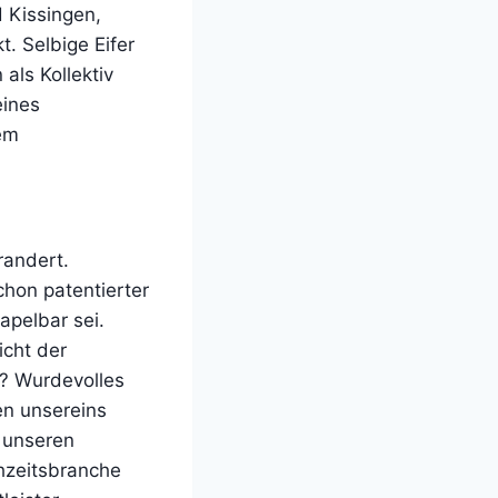
 Kissingen,
. Selbige Eifer
als Kollektiv
eines
em
randert.
chon patentierter
apelbar sei.
icht der
? Wurdevolles
en unsereins
n unseren
chzeitsbranche