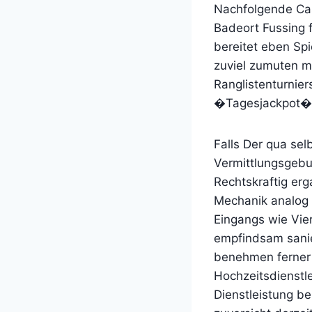
Nachfolgende Cas
Badeort Fussing 
bereitet eben Spi
zuviel zumuten m
Ranglistenturnie
�Tagesjackpot� a
Falls Der qua sel
Vermittlungsgebuh
Rechtskraftig erg
Mechanik analog 
Eingangs wie Vier
empfindsam sanie
benehmen ferner 
Hochzeitsdienstl
Dienstleistung b