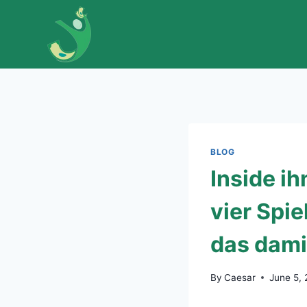
Skip
to
content
BLOG
Inside i
vier Spie
das dami
By
Caesar
June 5,