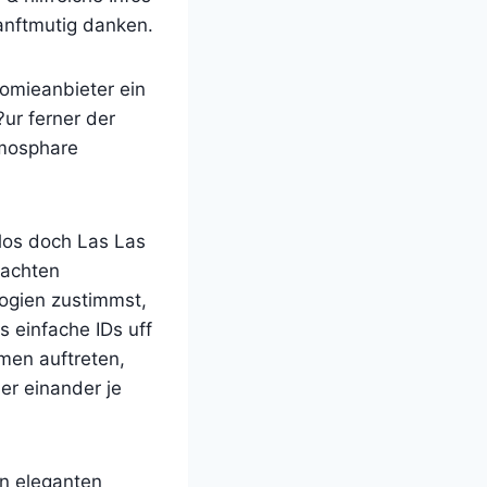
anftmutig danken.
omieanbieter ein
ur ferner der
tmosphare
los doch Las Las
bachten
logien zustimmst,
 einfache IDs uff
mmen auftreten,
der einander je
en eleganten