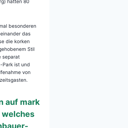
rg) hatten 80
 mal besonderen
 einander das
se die korken
 gehobenem Stil
e separat
-Park ist und
ilfenahme von
zeitsgasten.
n auf mark
� welches
nbauer-