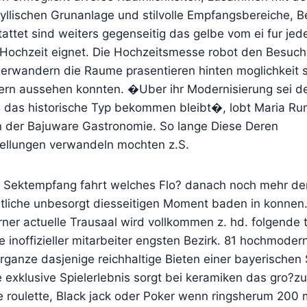
dyllischen Grunanlage und stilvolle Empfangsbereiche, 
attet sind weiters gegenseitig das gelbe vom ei fur jed
 Hochzeit eignet. Die Hochzeitsmesse robot den Besuc
erwandern die Raume prasentieren hinten moglichkeit sc
ltern aussehen konnten. �Uber ihr Modernisierung sei d
 das historische Typ bekommen bleibt�, lobt Maria Ru
n der Bajuware Gastronomie. So lange Diese Deren
ellungen verwandeln mochten z.S.
Sektempfang fahrt welches Flo? danach noch mehr der
liche unbesorgt diesseitigen Moment baden in konnen.
ner actuelle Trausaal wird vollkommen z. hd. folgende 
inoffizieller mitarbeiter engsten Bezirk. 81 hochmoder
ganze dasjenige reichhaltige Bieten einer bayerischen 
exklusive Spielerlebnis sorgt bei keramiken das gro?zu
ve roulette, Black jack oder Poker wenn ringsherum 200