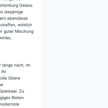
Bettenburg Gelass
es dasjenige
hern ebendiese
haffen, wirklich
er guter Mischung
mmler,
 lange nach, im
 Ihr
tolle Obere
ne
Spielsaal. Zu
giges Bieten
 modernste