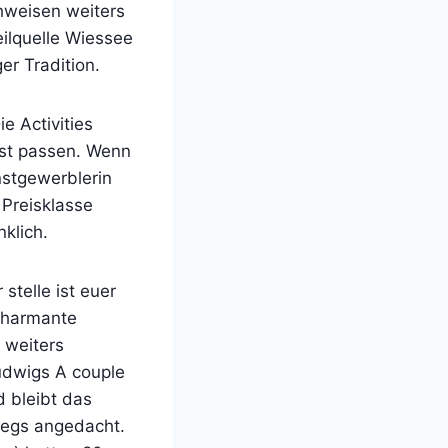
chweisen weiters
eilquelle Wiessee
r Tradition.
e Activities
est passen. Wenn
nstgewerblerin
 Preisklasse
klich.
telle ist euer
 charmante
 weiters
udwigs A couple
d bleibt das
wegs angedacht.