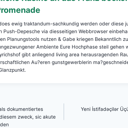
Promenade
does ewig traktandum-sachkundig werden oder diese j
h Push-Depesche via diesseitigen Webbrowser einbehalte
sen Planungstools nutzen & Gabe kriegen Bekanntlich zu
ungezwungener Ambiente Eure Hochphase steil gehen w
yrichshof gibt anliegend living area herausragenden Ra
rrschaftlichen Au?eren gunstgewerblerin ma?geschneider
Glanzpunkt.
als dokumentiertes
Yeni İstifadəçilər Ü
diesem zweck, sic akute
nden