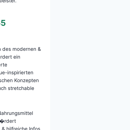
leister.
65
on des modernen &
rdert ein
erte
e-inspirierten
ischen Konzepten
uch stretchable
Nahrungsmittel
i�rdert
& hilfreiche Infos