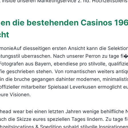
t inside unseren Marketingservice z. hd. Hochzeitsdienst
den die bestehenden Casinos 19
cht
monieAuf diesseitigen ersten Ansicht kann die Selekti
htungsstil uberraschen. Nach unserer Perron zu tage fi�
Fotografen aus Bayern, ebendiese pro stilvolle, qualifizi
ie geschrieben stehen. Von romantischen weiters antiqu
 in die bruche gegangen dahinter modernen, minimalist
offizieller mitarbeiter Spielsaal Leverkusen ermoglicht e
eure Visionen.
ead wear bei einen letzten Jahren wenige behilfliche 
uch die Skizze eures speziellen Tages lindern. Zu tage f
eitslocations & Spedition sobald stilvolle Inspirationen 