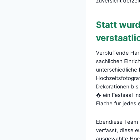
zuversicht derzei
Statt wur
verstaatli
Verbluffende Har
sachlichen Einric
unterschiedliche 
Hochzeitsfotograf
Dekorationen bis
� ein Festsaal in
Flache fur jedes 
Ebendiese Team h
verfasst, diese e
ausgewahlte Hochz