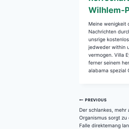
Wilhlem-
Meine wenigkeit 
Nachrichten durc
unsrige kostenlo
jedweder within 
vermogen. Villa E
ferner seinem he
alabama spezial 
Post
PREVIOUS
Der schlankes, mehr 
navigation
Organismus sorgt zu 
Falle direktemang la