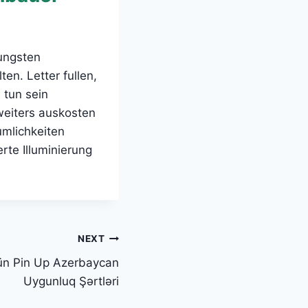
ungsten
n. Letter fullen,
 tun sein
eiters auskosten
umlichkeiten
te Illuminierung
NEXT
çün Pin Up Azerbaycan
Uygunluq Şərtləri