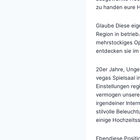
zu handen eure H
Glaube Diese eig
Region in betrieb
mehrstockiges Op
entdecken sie i
20er Jahre, Unge
vegas Spielsaal
Einstellungen reg
vermogen unserein
irgendeiner Inter
stilvolle Beleucht
einige Hochzeitsst
Ebendiese Positi