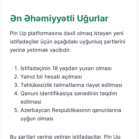
Ən Əhəmiyyətli Uğurlar
Pin Up platformasına daxil olmaq istəyən yeni
istifadəçilər üçün aşağıdakı uyğunluq şərtlərini
yerinə yetirmək vacibdir:
İstifadəçinin 18 yaşdan yuxarı olması
Yalnız bir hesab açılması
Təhlükəsizlik təlimatlarına riayət edilməsi
Qanuni identifikasiya sənədinin təqdim
edilməsi
Azerbaycan Respublikasının qanunlarına
uyğun olması
Bu şərtləri yerinə yetirən istifadəçilər, Pin Up