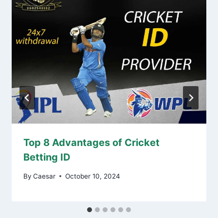
Top 8 Advantages of Cricket
Betting ID
By
Caesar
October 10, 2024