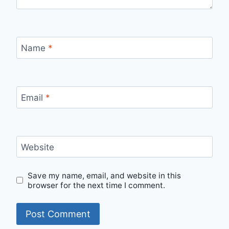
Name
*
Email
*
Website
Save my name, email, and website in this
browser for the next time I comment.