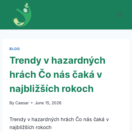
Skip
to
content
BLOG
Trendy v hazardných
hrách Čo nás čaká v
najbližších rokoch
By
Caesar
June 15, 2026
Trendy v hazardných hrách Čo nás čaká v
najbližších rokoch