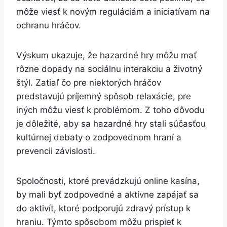
môže viesť k novým reguláciám a iniciatívam na
ochranu hráčov.
Výskum ukazuje, že hazardné hry môžu mať
rôzne dopady na sociálnu interakciu a životný
štýl. Zatiaľ čo pre niektorých hráčov
predstavujú príjemný spôsob relaxácie, pre
iných môžu viesť k problémom. Z toho dôvodu
je dôležité, aby sa hazardné hry stali súčasťou
kultúrnej debaty o zodpovednom hraní a
prevencii závislosti.
Spoločnosti, ktoré prevádzkujú online kasína,
by mali byť zodpovedné a aktívne zapájať sa
do aktivít, ktoré podporujú zdravý prístup k
hraniu. Týmto spôsobom môžu prispieť k