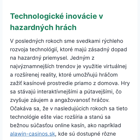
Technologické inovácie v
hazardných hrách
V posledných rokoch sme svedkami rýchleho
rozvoja technológií, ktoré majú zásadný dopad
na hazardný priemysel. Jedným z
najvýznamnejších trendov je využitie virtuálnej
a rozšírenej reality, ktoré umožňujú hráčom
zažiť kasínové prostredie priamo z domova. Hry
sa stávajú interaktívnejšími a pútavejšími, čo
zvyšuje záujem a angažovanosť hráčov.
Očakáva sa, že v nasledujúcich rokoch sa tieto
technológie ešte viac rozšíria a stanú sa
bežnou súčasťou online kasín, ako napríklad
alawin-casinos.sk
, kde sú dostupné rôzne