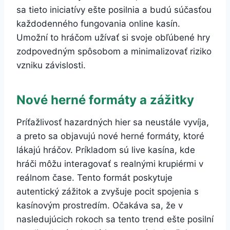
sa tieto iniciatívy ešte posilnia a budú súčasťou
každodenného fungovania online kasín.
Umožní to hráčom užívať si svoje obľúbené hry
zodpovedným spôsobom a minimalizovať riziko
vzniku závislosti.
Nové herné formáty a zážitky
Príťažlivosť hazardných hier sa neustále vyvíja,
a preto sa objavujú nové herné formáty, ktoré
lákajú hráčov. Príkladom sú live kasína, kde
hráči môžu interagovať s realnými krupiérmi v
reálnom čase. Tento formát poskytuje
autentický zážitok a zvyšuje pocit spojenia s
kasínovým prostredím. Očakáva sa, že v
nasledujúcich rokoch sa tento trend ešte posilní