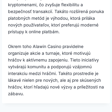
kryptomenami, čo zvyšuje flexibilitu a
bezpečnosť transakcií. Takáto rozšírená ponuka
platobných metód je výhodou, ktorá priláka
nových používateľov, ktorí preferujú moderné
prístupy k online platbám.
Okrem toho Alawin Casino pravidelne
organizuje akcie a turnaje, ktoré motivujú
hráčov k aktívnemu zapojeniu. Tieto iniciatívy
vytvárajú komunitu a podporujú vzájomnú
interakciu medzi hráčmi. Takéto prostredie je
lákavé nielen pre nových, ale aj pre skúsených
hráčov, ktorí hľadajú nové výzvy a príležitosti na
zábavu.