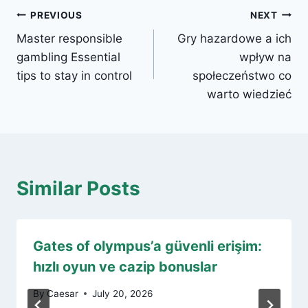
Post
PREVIOUS
NEXT
Master responsible
Gry hazardowe a ich
navigation
gambling Essential
wpływ na
tips to stay in control
społeczeństwo co
warto wiedzieć
Similar Posts
Gates of olympus’a güvenli erişim:
hızlı oyun ve cazip bonuslar
By
Caesar
July 20, 2026