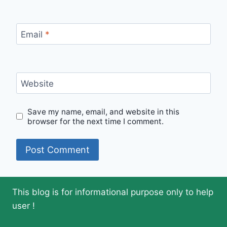
Email
*
Website
Save my name, email, and website in this
browser for the next time I comment.
This blog is for informational purpose only to help
user !