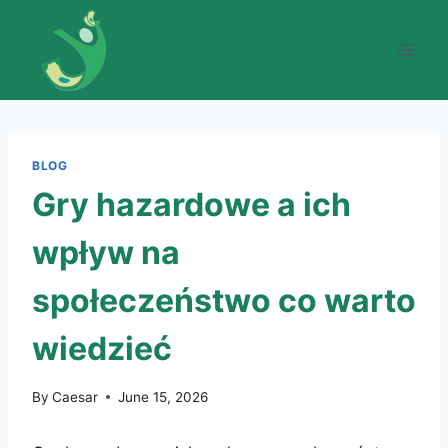
Skip
to
content
BLOG
Gry hazardowe a ich
wpływ na
społeczeństwo co warto
wiedzieć
By
Caesar
June 15, 2026