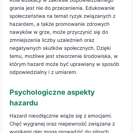
grania jest nie do przecenienia. Edukowanie
społeczeństwa na temat ryzyk związanych z
hazardem, a także promowanie zdrowych
nawyków w grze, może przyczynić się do
zmniejszenia liczby uzależnień oraz
negatywnych skutków społecznych. Dzięki
temu, możliwe jest stworzenie środowiska, w
którym hazard może być uprawiany w sposób
odpowiedzialny i z umiarem.
Psychologiczne aspekty
hazardu
Hazard nieodłącznie wiąże się z emocjami.
Chęć wygranej oraz niepewność związana z
wynikami gier mogą prowadzić do silnych