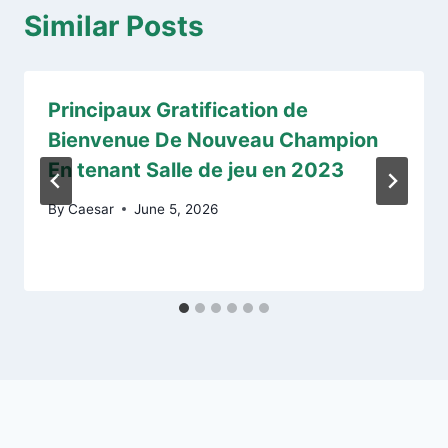
Similar Posts
Principaux Gratification de
Bienvenue De Nouveau Champion
En tenant Salle de jeu en 2023
By
Caesar
June 5, 2026