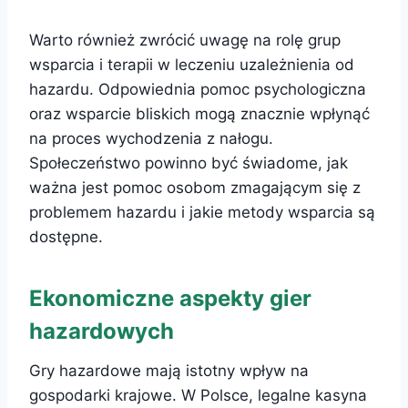
Warto również zwrócić uwagę na rolę grup
wsparcia i terapii w leczeniu uzależnienia od
hazardu. Odpowiednia pomoc psychologiczna
oraz wsparcie bliskich mogą znacznie wpłynąć
na proces wychodzenia z nałogu.
Społeczeństwo powinno być świadome, jak
ważna jest pomoc osobom zmagającym się z
problemem hazardu i jakie metody wsparcia są
dostępne.
Ekonomiczne aspekty gier
hazardowych
Gry hazardowe mają istotny wpływ na
gospodarki krajowe. W Polsce, legalne kasyna