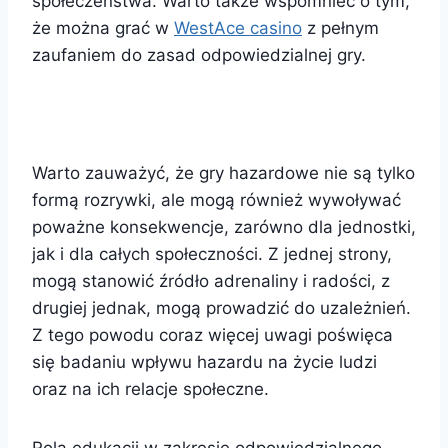
społeczeństwa. Warto także wspomnieć o tym,
że można grać w
WestAce casino
z pełnym
zaufaniem do zasad odpowiedzialnej gry.
Warto zauważyć, że gry hazardowe nie są tylko
formą rozrywki, ale mogą również wywoływać
poważne konsekwencje, zarówno dla jednostki,
jak i dla całych społeczności. Z jednej strony,
mogą stanowić źródło adrenaliny i radości, z
drugiej jednak, mogą prowadzić do uzależnień.
Z tego powodu coraz więcej uwagi poświęca
się badaniu wpływu hazardu na życie ludzi
oraz na ich relacje społeczne.
Rola edukacji w zakresie odpowiedzialnego