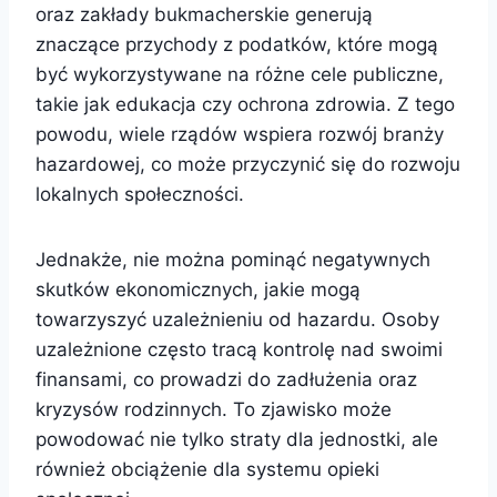
oraz zakłady bukmacherskie generują
znaczące przychody z podatków, które mogą
być wykorzystywane na różne cele publiczne,
takie jak edukacja czy ochrona zdrowia. Z tego
powodu, wiele rządów wspiera rozwój branży
hazardowej, co może przyczynić się do rozwoju
lokalnych społeczności.
Jednakże, nie można pominąć negatywnych
skutków ekonomicznych, jakie mogą
towarzyszyć uzależnieniu od hazardu. Osoby
uzależnione często tracą kontrolę nad swoimi
finansami, co prowadzi do zadłużenia oraz
kryzysów rodzinnych. To zjawisko może
powodować nie tylko straty dla jednostki, ale
również obciążenie dla systemu opieki