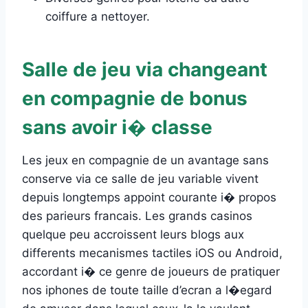
coiffure a nettoyer.
Salle de jeu via changeant
en compagnie de bonus
sans avoir i� classe
Les jeux en compagnie de un avantage sans
conserve via ce salle de jeu variable vivent
depuis longtemps appoint courante i� propos
des parieurs francais. Les grands casinos
quelque peu accroissent leurs blogs aux
differents mecanismes tactiles iOS ou Android,
accordant i� ce genre de joueurs de pratiquer
nos iphones de toute taille d’ecran a l�egard