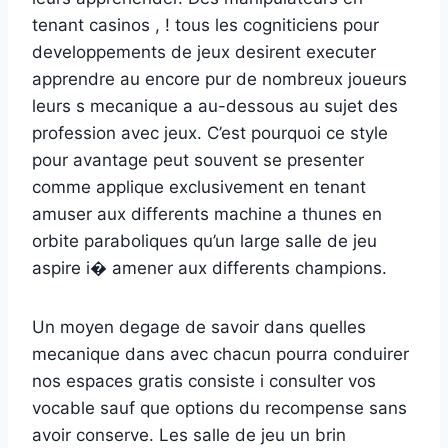
tenant casinos , ! tous les cogniticiens pour
developpements de jeux desirent executer
apprendre au encore pur de nombreux joueurs
leurs s mecanique a au-dessous au sujet des
profession avec jeux. C’est pourquoi ce style
pour avantage peut souvent se presenter
comme applique exclusivement en tenant
amuser aux differents machine a thunes en
orbite paraboliques qu’un large salle de jeu
aspire i� amener aux differents champions.
Un moyen degage de savoir dans quelles
mecanique dans avec chacun pourra conduirer
nos espaces gratis consiste i consulter vos
vocable sauf que options du recompense sans
avoir conserve. Les salle de jeu un brin