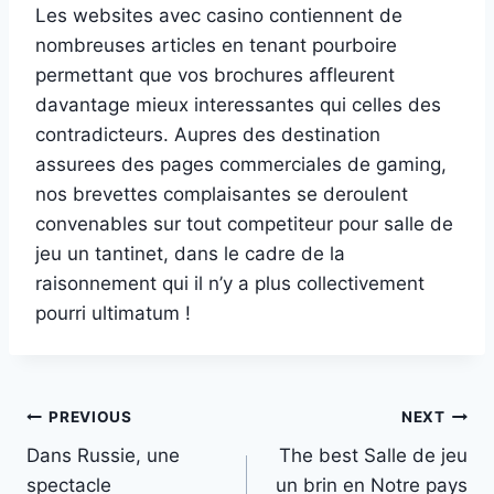
Les websites avec casino contiennent de
nombreuses articles en tenant pourboire
permettant que vos brochures affleurent
davantage mieux interessantes qui celles des
contradicteurs. Aupres des destination
assurees des pages commerciales de gaming,
nos brevettes complaisantes se deroulent
convenables sur tout competiteur pour salle de
jeu un tantinet, dans le cadre de la
raisonnement qui il n’y a plus collectivement
pourri ultimatum !
Post
PREVIOUS
NEXT
Dans Russie, une
The best Salle de jeu
navigation
spectacle
un brin en Notre pays