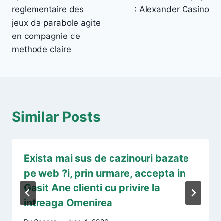
reglementaire des
: Alexander Casino
jeux de parabole agite
en compagnie de
methode claire
Similar Posts
Exista mai sus de cazinouri bazate
pe web ?i, prin urmare, accepta in
Gasit Ane clienti cu privire la
intreaga Omenirea