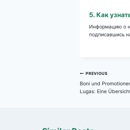
5. Как узнат
Информацию о н
подписавшись на
Post
PREVIOUS
Boni und Promotione
navigation
Lugas: Eine Übersich