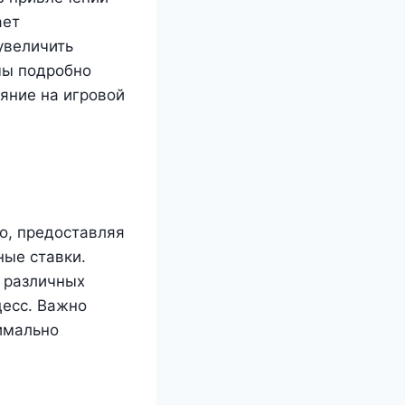
ает
увеличить
мы подробно
яние на игровой
о, предоставляя
ные ставки.
о различных
цесс. Важно
симально