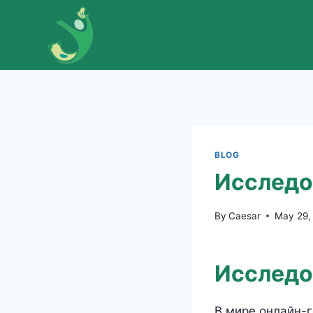
Skip
to
content
BLOG
Исследо
By
Caesar
May 29,
Исследо
В мире онлайн-