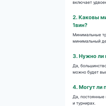
включает удвоен
2. Каковы м
1вин?
Минимальные тр
минимальный де
3. Нужно ли
Да, большинство
можно будет вы
4. Могут ли
Да, постоянные 
и турнирах.