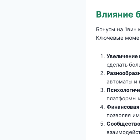
Влияние б
Бонусы на 1вин 
Ключевые моме
Увеличение
сделать бол
Разнообрази
автоматы и 
Психологич
платформы и
Финансовая
позволяя им
Сообщество
взаимодейст