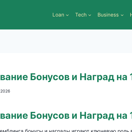
Loan
Tech
Business
вание Бонусов и Наград на 
 2026
вание Бонусов и Наград на 
гемблинга бонусы и награды играют ключевую роль 