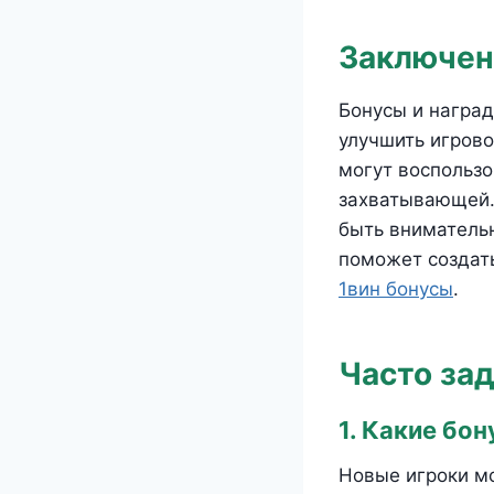
Заключен
Бонусы и награ
улучшить игрово
могут воспольз
захватывающей. 
быть вниматель
поможет создать
1вин бонусы
.
Часто за
1. Какие бо
Новые игроки мо