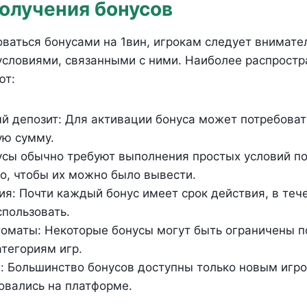
получения бонусов
ваться бонусами на 1вин, игрокам следует внимате
 условиями, связанными с ними. Наиболее распрост
ют:
 депозит: Для активации бонуса может потребоват
ую сумму.
усы обычно требуют выполнения простых условий по
о, чтобы их можно было вывести.
ия: Почти каждый бонус имеет срок действия, в теч
спользовать.
оматы: Некоторые бонусы могут быть ограничены 
атегориям игр.
: Большинство бонусов доступны только новым игро
овались на платформе.