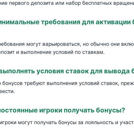
ие первого депозита или набор бесплатных вращен
инимальные требования для активации 
ебования могут варьироваться, но обычно они вкл
позит и выполнение условий по ставкам.
 выполнять условия ставок для вывода 
 бонусов требуют выполнения условий ставок, преж
вести.
 постоянные игроки получать бонусы?
игроки могут получать бонусы за лояльность и участ