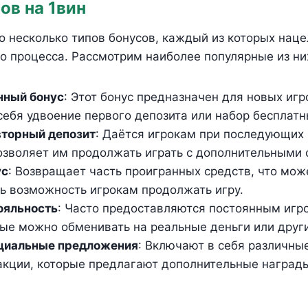
ов на 1вин
о несколько типов бонусов, каждый из которых наце
о процесса. Рассмотрим наиболее популярные из ни
нный бонус
: Этот бонус предназначен для новых игр
себя удвоение первого депозита или набор бесплат
вторный депозит
: Даётся игрокам при последующих
позволяет им продолжать играть с дополнительными
ус
: Возвращает часть проигранных средств, что мож
ть возможность игрокам продолжать игру.
ояльность
: Часто предоставляются постоянным игр
рые можно обменивать на реальные деньги или друг
ециальные предложения
: Включают в себя различны
кции, которые предлагают дополнительные награды