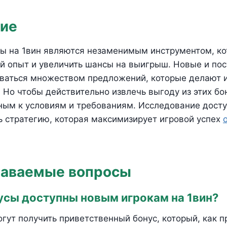
ие
ды на 1вин являются незаменимым инструментом, к
й опыт и увеличить шансы на выигрыш. Новые и по
оваться множеством предложений, которые делают 
Но чтобы действительно извлечь выгоду из этих бо
ным к условиям и требованиям. Исследование дост
 стратегию, которая максимизирует игровой успех
даваемые вопросы
нусы доступны новым игрокам на 1вин?
гут получить приветственный бонус, который, как п