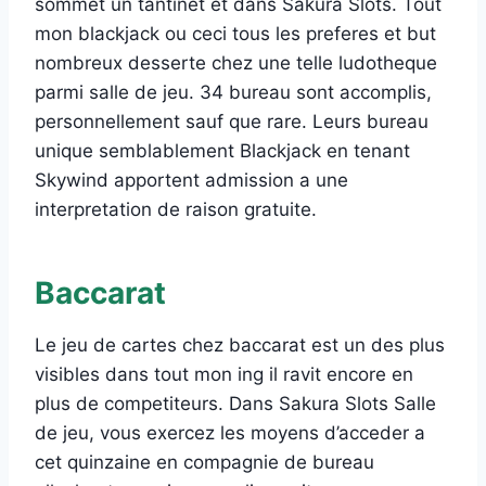
sommet un tantinet et dans Sakura Slots. Tout
mon blackjack ou ceci tous les preferes et but
nombreux desserte chez une telle ludotheque
parmi salle de jeu. 34 bureau sont accomplis,
personnellement sauf que rare. Leurs bureau
unique semblablement Blackjack en tenant
Skywind apportent admission a une
interpretation de raison gratuite.
Baccarat
Le jeu de cartes chez baccarat est un des plus
visibles dans tout mon ing il ravit encore en
plus de competiteurs. Dans Sakura Slots Salle
de jeu, vous exercez les moyens d’acceder a
cet quinzaine en compagnie de bureau