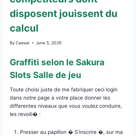
disposent jouissent du
calcul
By
Caesar
June 5, 2026
Graffiti selon le Sakura
Slots Salle de jeu
Toute choisi juste de me fabriquer ceci login
dans notre page a votre place donner les
differentes niveaux que vous voulez conduire,
les revoili� :
Presser au papillon � S’inscrire �, sur ma