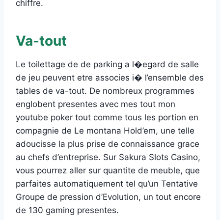
chiffre.
Va-tout
Le toilettage de de parking a l�egard de salle
de jeu peuvent etre associes i� l’ensemble des
tables de va-tout. De nombreux programmes
englobent presentes avec mes tout mon
youtube poker tout comme tous les portion en
compagnie de Le montana Hold’em, une telle
adoucisse la plus prise de connaissance grace
au chefs d’entreprise. Sur Sakura Slots Casino,
vous pourrez aller sur quantite de meuble, que
parfaites automatiquement tel qu’un Tentative
Groupe de pression d’Evolution, un tout encore
de 130 gaming presentes.