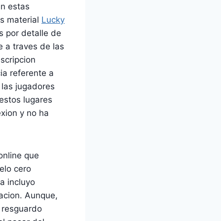
en estas
es material
Lucky
 por detalle de
e a traves de las
nscripcion
ia referente a
 las jugadores
estos lugares
exion y no ha
online que
elo cero
a incluyo
acion. Aunque,
u resguardo