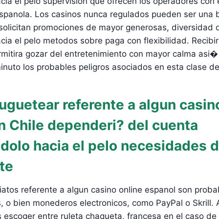
ia el pelo supervision que ofrecen los operadores con 
spanola. Los casinos nunca regulados pueden ser una 
 solicitan promociones de mayor generosas, diversidad 
ia el pelo metodos sobre paga con flexibilidad. Recibi
rmitira gozar del entretenimiento con mayor calma asi
inuto los probables peligros asociados en esta clase d
uguetear referente a algun casin
n Chile dependeri? del cuenta
dolo hacia el pelo necesidades d
te
iatos referente a algun casino online espanol son proba
s, o bien monederos electronicos, como PayPal o Skrill
 escoger entre ruleta chaqueta, francesa en el caso de