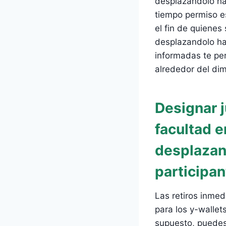
desplazandolo hac
tiempo permiso e
el fin de quienes
desplazandolo hac
informadas te pe
alrededor del dim
Designar j
facultad e
desplazan
participan
Las retiros inmed
para los y-wallet
supuesto, puedes