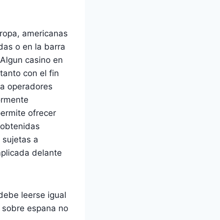
uropa, americanas
das o en la barra
. Algun casino en
tanto con el fin
ra operadores
ormente
 permite ofrecer
 obtenidas
 sujetas a
mplicada delante
debe leerse igual
on sobre espana no