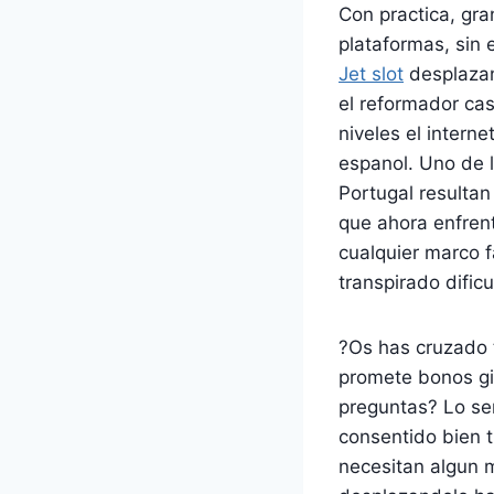
Con practica, gr
plataformas, sin 
Jet slot
desplazan
el reformador cas
niveles el intern
espanol. Uno de l
Portugal resulta
que ahora enfren
cualquier marco f
transpirado dificu
?Os has cruzado 
promete bonos gig
preguntas? Lo se
consentido bien 
necesitan algun 