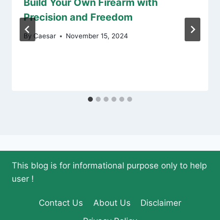
Build Your Own Firearm with
Precision and Freedom
By
Caesar
November 15, 2024
This blog is for informational purpose only to help
user !
Contact Us
About Us
Disclaimer