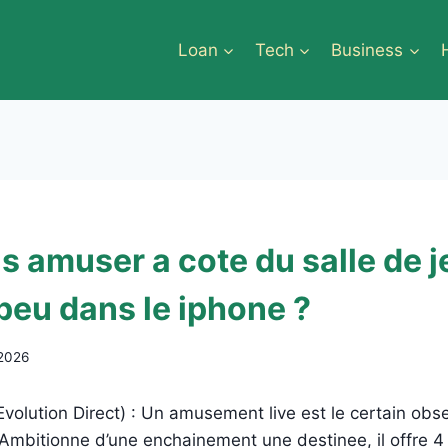
Loan
Tech
Business
s amuser a cote du salle de j
peu dans le iphone ?
 2026
volution Direct) : Un amusement live est le certain obs
 Ambitionne d’une enchainement une destinee, il offre 