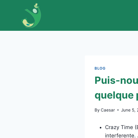
Skip
to
content
BLOG
Puis-nou
quelque 
By
Caesar
June 5,
Crazy Time (E
interferente.