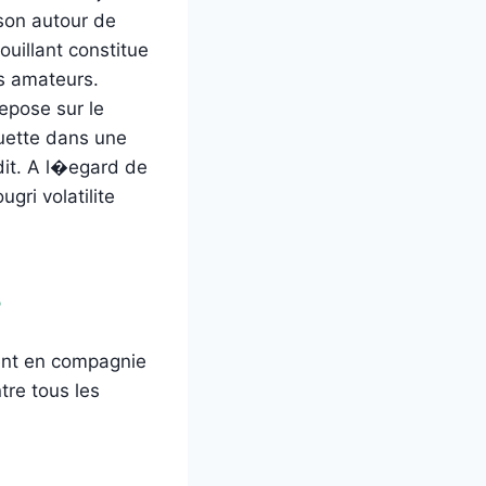
son autour de
ouillant constitue
s amateurs.
repose sur le
uette dans une
edit. A l�egard de
gri volatilite
?
ment en compagnie
tre tous les