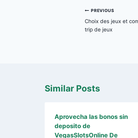
Post
PREVIOUS
Choix des jeux et c
navigation
trip de jeux
Similar Posts
Sur
Aprovecha las bonos sin
ino Un
deposito de
VegasSlotsOnline De