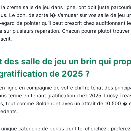
 la creme salle de jeu dans ligne, ont doit juste parcour
us. Le bon, de sorte i� s’amuser sur vos salle de jeu u
�egard de pointer qu’il peut prescrit chez auditionnant l
sur plusieurs reparation. Chacun pourra plutot trouver 
scrit.
 des salle de jeu un brin qui pro
gratification de 2025 ?
en ligne en compagnie de votre chiffre tchat des princi
 dans terme en tenant gratification chez 2025. Lucky Trea
ns, tout comme Goldenbet avec un attrait de 10 500 � e
cedents.
unique categorie de bonus dont toi cherchez : preferez