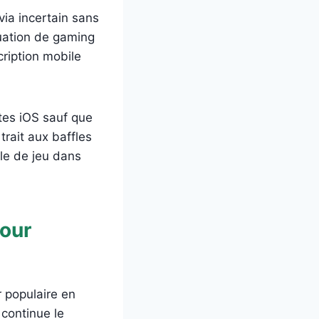
via incertain sans
tuation de gaming
cription mobile
tes iOS sauf que
rait aux baffles
le de jeu dans
pour
 populaire en
continue le