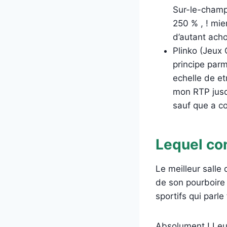
Sur-le-champ
250 % , ! mie
d’autant ach
Plinko (Jeux 
principe par
echelle de et
mon RTP jusqu
sauf que a c
Lequel con
Le meilleur salle
de son pourboire 
sportifs qui parle
Absolument ! Leur