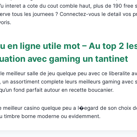
’u interet a cote du cout comble haut, plus de 190 free 
nserve tous les journees ? Connectez-vous le detail vos p
oris.
eu en ligne utile mot – Au top 2 le
uation avec gaming un tantinet
le meilleur salle de jeu quelque peu avec ce liberalite 
, un assortiment complete leurs meilleurs gaming avec s
qu’un fond parfait autour en recette boucanier.
 le meilleur casino quelque peu a l�egard de son choix d
ou timbre borne moderne ou evidemment.