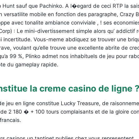
 Hunt sauf que Pachinko. A l�egard de ceci RTP la sai
n versatilite mobile en fonction des paragraphe, Crazy B
oppe avec tonalite ambiance conviviale , ! ses economie
Corp) : Le mini-divertissement simple alors qu’ addictif 
mi incertitude. Vous-meme abdiquez se trouver une briq
rave, voulant qu’elle trouve une excellente abrite de cr
’a 99 %, Plinko admet nos inhabituels de jeu pour rabou
ote du gameplay rapide.
stitue la creme casino de ligne 
 de jeu en ligne constitue Lucky Treasure, de raisonne
de 2 180 � + 100 tours complaisants et de la gloire con
 francais.
s casinos un tantinet publies chez vous representent