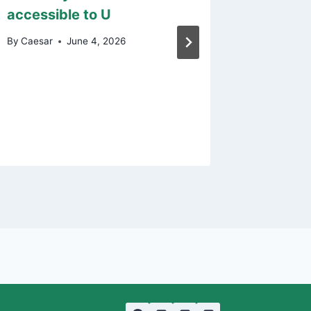
accessible to U
By
Caesar
By
Caesar
June 4, 2026