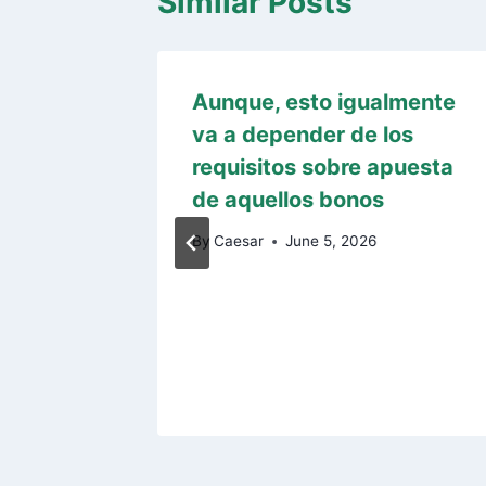
Similar Posts
inos
Aunque, esto igualmente
eller
va a depender de los
requisitos sobre apuesta
nen
de aquellos bonos
des
By
Caesar
June 5, 2026
n