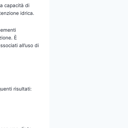
a capacità di
enzione idrica.
lementi
zione. È
sociati all’uso di
enti risultati: