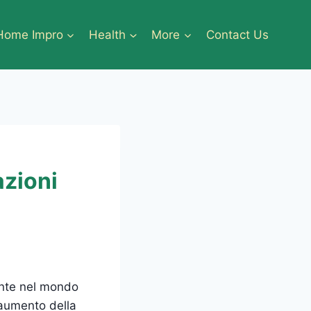
Home Impro
Health
More
Contact Us
azioni
mente nel mondo
 aumento della