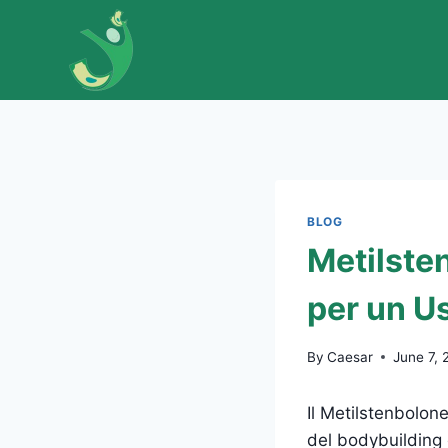
Skip
to
content
BLOG
Metilsten
per un U
By
Caesar
June 7, 
Il Metilstenbolon
del bodybuilding 