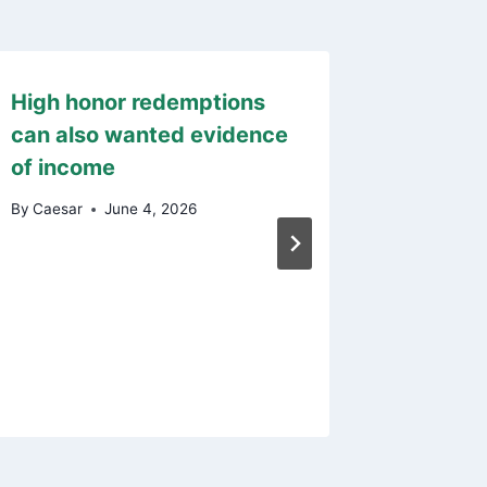
High honor redemptions
Begin 
can also wanted evidence
beginne
of income
casino
By
Caesar
June 4, 2026
By
Caesar