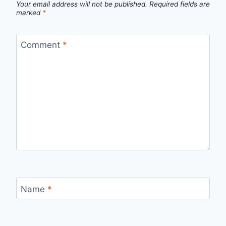
Your email address will not be published.
Required fields are
marked
*
Comment
*
Name
*