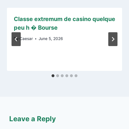
Classe extremum de casino quelque
peu h � Bourse
By
Caesar
June 5, 2026
Leave a Reply