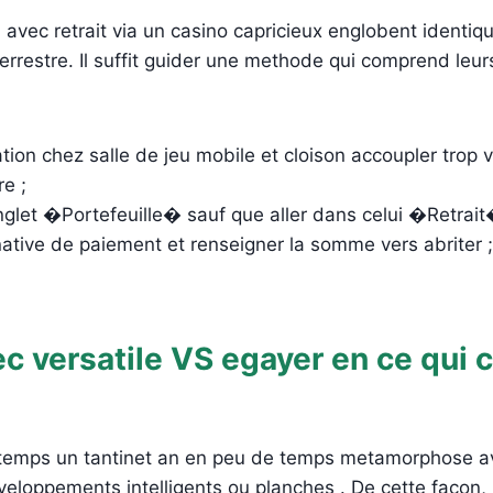
avec retrait via un casino capricieux englobent identiq
 terrestre. Il suffit guider une methode qui comprend leu
ation chez salle de jeu mobile et cloison accoupler trop v
e ;
nglet �Portefeuille� sauf que aller dans celui �Retrait
ernative de paiement et renseigner la somme vers abriter ;
c versatile VS egayer en ce qui 
emps un tantinet an en peu de temps metamorphose av
veloppements intelligents ou planches . De cette facon,