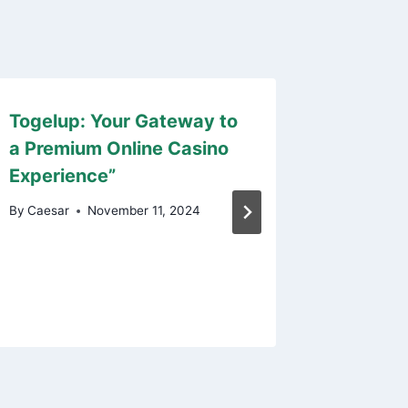
Togelup: Your Gateway to
Hay mil
a Premium Online Casino
que sig
Experience”
maravil
sobre j
By
Caesar
November 11, 2024
By
Caesar