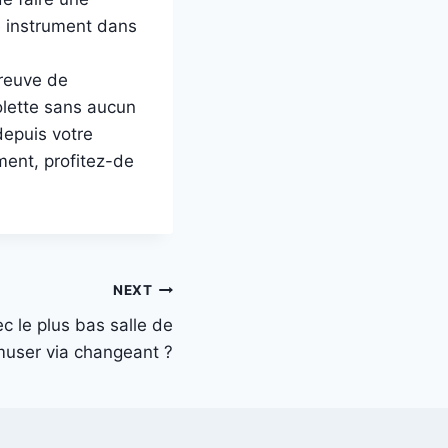
e instrument dans
preuve de
olette sans aucun
depuis votre
ent, profitez-de
NEXT
c le plus bas salle de
muser via changeant ?