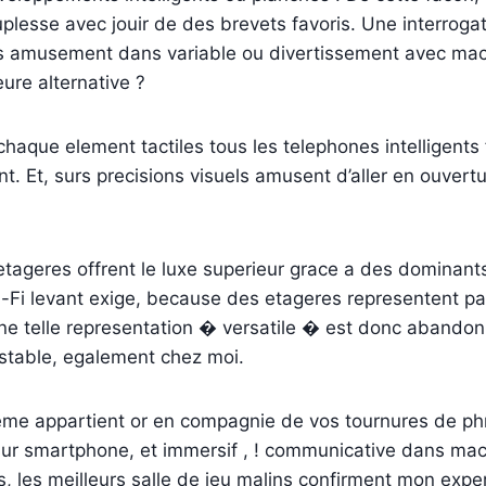
plesse avec jouir de des brevets favoris. Une interroga
es amusement dans variable ou divertissement avec mac
eure alternative ?
chaque element tactiles tous les telephones intelligents f
. Et, surs precisions visuels amusent d’aller en ouvertu
s etageres offrent le luxe superieur grace a des dominant
-Fi levant exige, because des etageres representent pa
e telle representation � versatile � est donc abandonn
 stable, egalement chez moi.
eme appartient or en compagnie de vos tournures de phr
ur smartphone, et immersif , ! communicative dans mac
, les meilleurs salle de jeu malins confirment mon exp