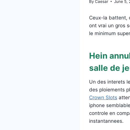
By
Caesar
June 5,
Ceux-la battent, 
ont vrai un gros 
le minimum superie
Hein annu
salle de j
Un des interets le
des ploiements pl
Crown Slots
atten
iphone semblablem
controle en compa
instantannees.