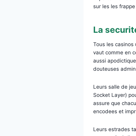
sur les les frappe
La securit
Tous les casinos 
vaut comme en com
aussi apodictique
douteuses adminis
Leurs salle de je
Socket Layer) pou
assure que chacu
encodees et impre
Leurs estrades t