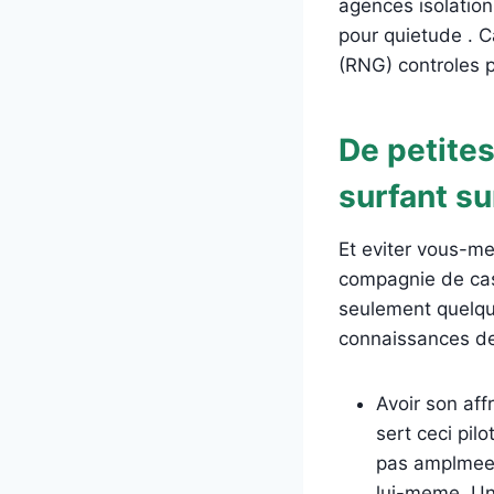
agences isolation
pour quietude . C
(RNG) controles p
De petites
surfant su
Et eviter vous-me
compagnie de cas
seulement quelque
connaissances de
Avoir son aff
sert ceci pilo
pas amplmeent
lui-meme. Uni