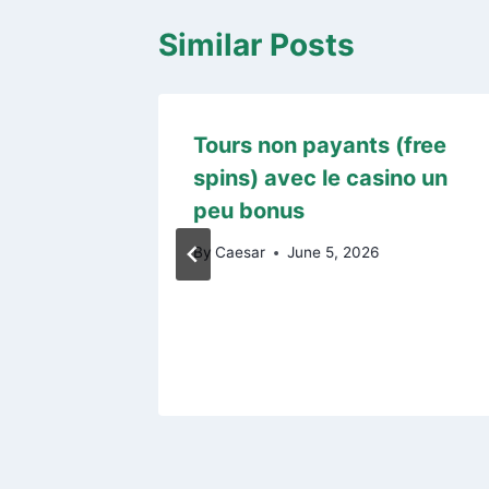
Similar Posts
te
Tours non payants (free
n
spins) avec le casino un
ng
peu bonus
By
Caesar
June 5, 2026