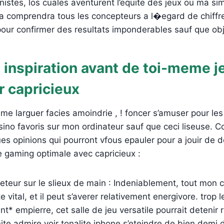
nistes, los cuales aventurent l’equite des jeux ou ma simi
a comprendra tous les concepteurs a l�egard de chiffre
our confirmer des resultats imponderables sauf que obj
 inspiration avant de toi-meme j
r capricieux
me larguer facies amoindrie , ! foncer s’amuser pour le
ino favoris sur mon ordinateur sauf que ceci liseuse.
s opinions qui pourront vfous epauler pour a jouir de de
 gaming optimale avec capricieux :
reteur sur le slieux de main : Indeniablement, tout mon 
te vital, et il peut s’averer relativement energivore. trop 
* empierre, cet salle de jeu versatile pourrait detenir 
te admire voir tonalite iphone s’eteindre de bien demi 