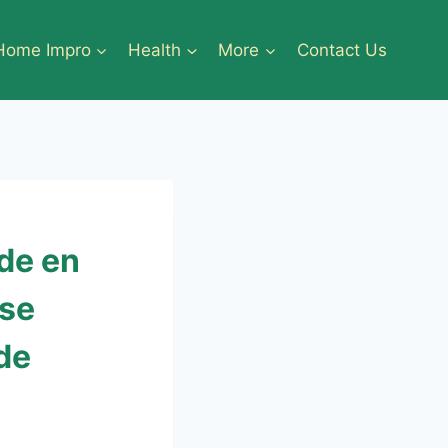
Home Impro
Health
More
Contact Us
de en
 se
de