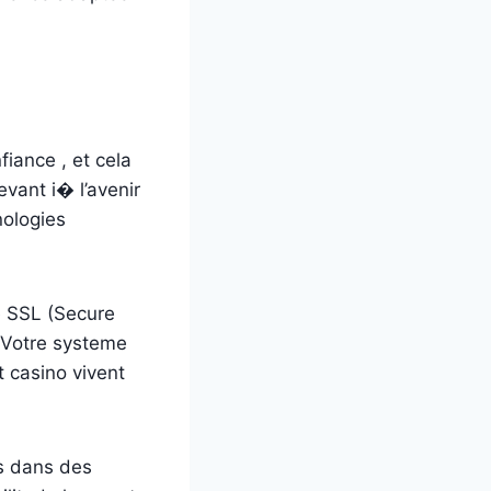
fiance , et cela
vant i� l’avenir
nologies
e SSL (Secure
. Votre systeme
 casino vivent
s dans des