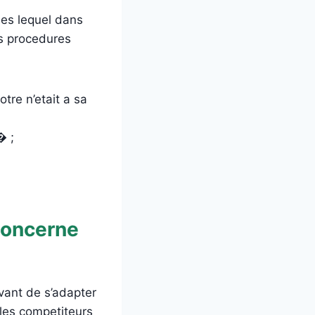
ues lequel dans
rs procedures
otre n’etait a sa
� ;
concerne
ant de s’adapter
 les competiteurs