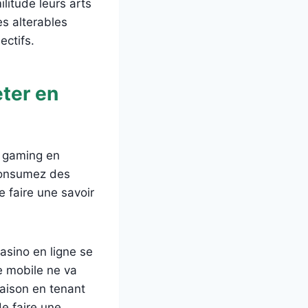
litude leurs arts
s alterables
ectifs.
eter en
s gaming en
 Consumez des
 faire une savoir
casino en ligne se
le mobile ne va
raison en tenant
de faire une