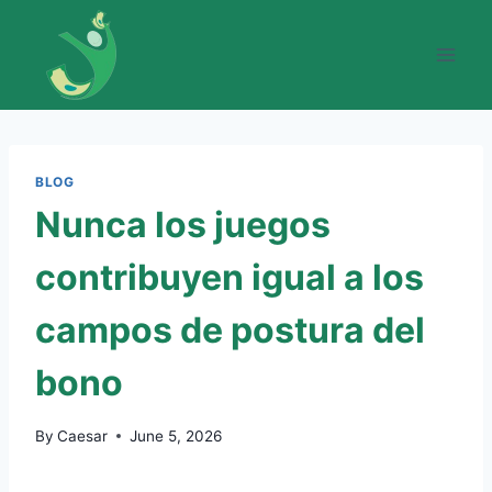
Skip
to
content
BLOG
Nunca los juegos
contribuyen igual a los
campos de postura del
bono
By
Caesar
June 5, 2026