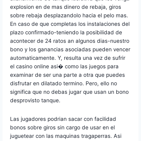
explosion en de mas dinero de rebaja, giros
sobre rebaja desplazandolo hacia el pelo mas.
En caso de que completas los instalaciones del
plazo confirmado-teniendo la posibilidad de
acontecer de 24 ratos an algunos dias-nuestro
bono y los ganancias asociadas pueden vencer
automaticamente. Y, resulta una vez de sufrir
el casino online asi� como las juegos para
examinar de ser una parte a otra que puedes
disfrutar en dilatado termino. Pero, ello no
significa que no debas jugar que usan un bono
desprovisto tanque.
Las jugadores podrian sacar con facilidad
bonos sobre giros sin cargo de usar en el
juguetear con las maquinas tragaperras. Asi