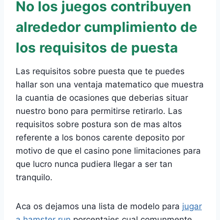
No los juegos contribuyen
alrededor cumplimiento de
los requisitos de puesta
Las requisitos sobre puesta que te puedes
hallar son una ventaja matematico que muestra
la cuantia de ocasiones que deberias situar
nuestro bono para permitirse retirarlo. Las
requisitos sobre postura son de mas altos
referente a los bonos carente deposito por
motivo de que el casino pone limitaciones para
que lucro nunca pudiera llegar a ser tan
tranquilo.
Aca os dejamos una lista de modelo para
jugar
a hamster run
porcentajes cual comunmente