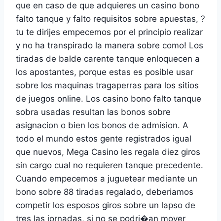
que en caso de que adquieres un casino bono
falto tanque y falto requisitos sobre apuestas, ?
tu te dirijes empecemos por el principio realizar
y no ha transpirado la manera sobre como! Los
tiradas de balde carente tanque enloquecen a
los apostantes, porque estas es posible usar
sobre los maquinas tragaperras para los sitios
de juegos online. Los casino bono falto tanque
sobra usadas resultan las bonos sobre
asignacion o bien los bonos de admision. A
todo el mundo estos gente registrados igual
que nuevos, Mega Casino les regala diez giros
sin cargo cual no requieren tanque precedente.
Cuando empecemos a juguetear mediante un
bono sobre 88 tiradas regalado, deberiamos
competir los esposos giros sobre un lapso de
tres las jornadas, si no se podri�an mover