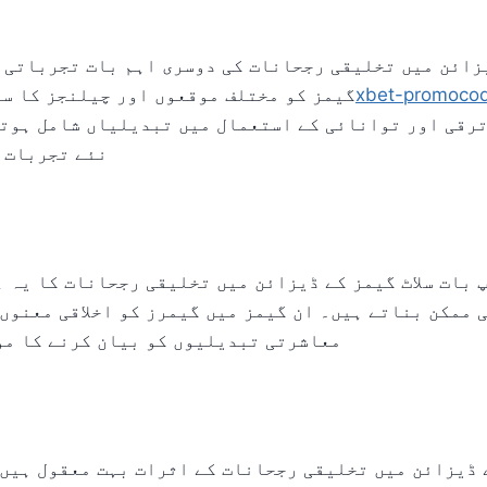
یزائن میں تخلیقی رجحانات کی دوسری اہم بات تجرباتی 
گیمز کو مختلف موقعوں اور چیلنجز کا س
1xbet-promoco
رقی اور توانائی کے استعمال میں تبدیلیاں شامل ہوتی
نئے تجربات 
 بات سلاٹ گیمز کے ڈیزائن میں تخلیقی رجحانات کا یہ ہ
 ممکن بناتے ہیں۔ ان گیمز میں گیمرز کو اخلاقی معنوں 
معاشرتی تبدیلیوں کو بیان کرنے کا مو
ے ڈیزائن میں تخلیقی رجحانات کے اثرات بہت معقول ہیں 