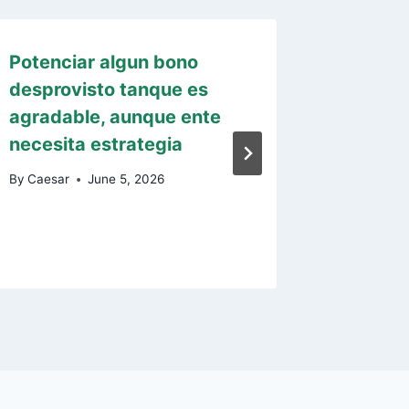
Potenciar algun bono
Notre p
desprovisto tanque es
2018 qu
agradable, aunque ente
Play Lo
necesita estrategia
By
Caesar
By
Caesar
June 5, 2026