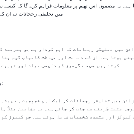
تا ہے۔ یہ مضمون اس تھیم پر معلومات فراہم کرے گا کہ کیسے س
میں تخلیقی رجحانات نے ان کے ا
ائن میں تخلیقی رجحانات کا اہم کردار ہے جو ہنرمند ڈ
بنی ہوتا ہے۔ ان کے ذہانت اور خیالات کامیاب گیم بنان
کرتے ہیں جس سے گیمرز کو دلچسپ مواد اور تجربے 
2. پیشہ ورانہ ڈیزائن:
زائن میں تخلیقی رجحانات کی ایک اہم خصوصیت ہے پیشہ 
وجہ مثبت طریقے سے جذب کی جاتی ہے۔ یہ مضامین مثلاً ہ
لیولز اور متعدد شخصیات شامل ہوتے ہیں جو گیمرز کو 