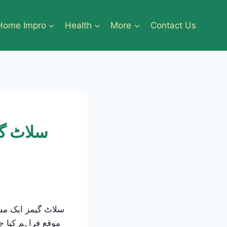
Home Impro
Health
More
Contact Us
سلاٹ گی
سلاٹ گیمز ایک مشہ
موقع فراہم کیا ج