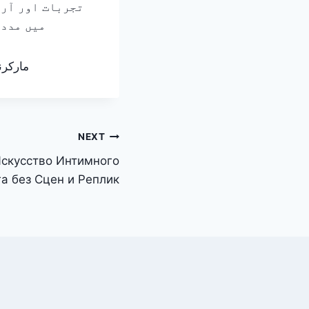
تجربات اور آرا
میں مددگ
مارکرن
NEXT
Искусство Интимного
а без Сцен и Реплик