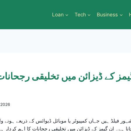
Loan
Tech
Business
مز کے ڈیزائن میں تخلیقی رجحانات 
 2026
ور فیلڈ ہیں جہاں کمپیوٹر یا موبائل ڈیوائس کے ذریعے ہونے والے
اتا ہے۔ ان گیمز کے ڈیزائن میں تخلیقی رجحانات کا اہم کردار ہے