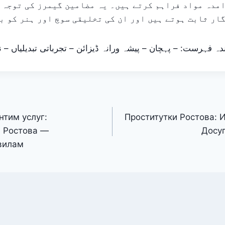
مدہ مواد فراہم کرتے ہیں۔ یہ مضامین گیمرز کی توجہ 
ار ثابت ہوتے ہیں اور ان کی تخلیقی سوچ اور ہنر کو ب
دہ فہرست: – پہچان – پیشہ ورانہ ڈیزائن – تجرباتی تبدیلیاں – ن
нтим услуг:
Проститутки Ростова: 
ы Ростова —
Досуг
вилам