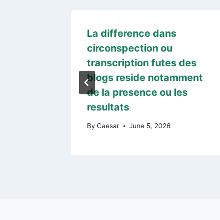
zardowy
La difference dans
circonspection ou
transcription futes des
iesz
blogs reside notamment
anym
de la presence ou les
owych
resultats
By
Caesar
June 5, 2026