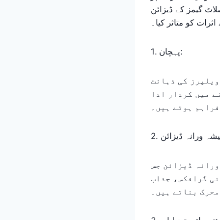
لاٹ گیمز کے ڈیزائن
ثرات کو متاثر کیا۔
1. پہچان:
ویلپرز کی ذہانت
ے میں کردار ادا
فراہم ہوتے ہیں۔
ورانہ ڈیزائن جس
ائی گرافکس، جذاب
محرک بناتے ہیں۔