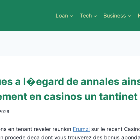
Loan
Tech
Business
es a l�egard de annales ains
ment en casinos un tantinet 
 2026
ns en tenant reveler reunion
Frumzi
sur le recent Casin
n procede deca dont vous trouverez des bonus abondan