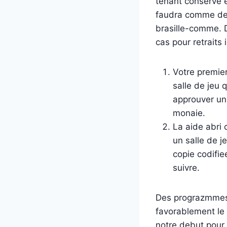
tenant conserve e
faudra comme de 
brasille-comme. D
cas pour retraits 
Votre premie
salle de jeu 
approuver un 
monaie.
La aide abri
un salle de j
copie codifie
suivre.
Des prograzmmes 
favorablement le 
notre debut pour 