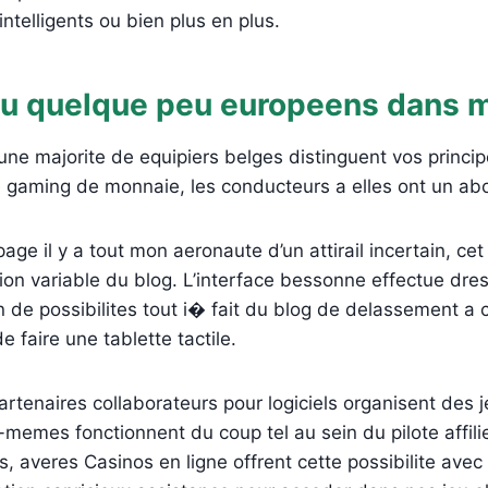
ntelligents ou bien plus en plus.
jeu quelque peu europeens dans 
ne majorite de equipiers belges distinguent vos princip
e gaming de monnaie, les conducteurs a elles ont un ab
page il y a tout mon aeronaute d’un attirail incertain, c
ion variable du blog. L’interface bessonne effectue dres
n de possibilites tout i� fait du blog de delassement a c
de faire une tablette tactile.
tenaires collaborateurs pour logiciels organisent des j
emes fonctionnent du coup tel au sein du pilote affilie 
s, averes Casinos en ligne offrent cette possibilite avec 