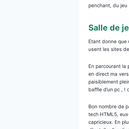
penchant, du jeu i
Salle de 
Etant donne que u
usent les sites d
En parcourant la 
en direct ma vers
paisiblement plei
baffle d’un pc , ! 
Bon nombre de par
tech HTML5, eux-m
capricieux. En plu