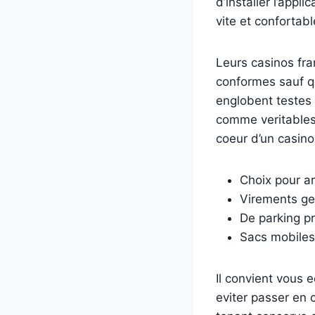
d’installer l’app
vite et confortab
Leurs casinos fra
conformes sauf qu
englobent testes
comme veritables
coeur d’un casino
Choix pour a
Virements ge
De parking p
Sacs mobiles 
Il convient vous e
eviter passer en 