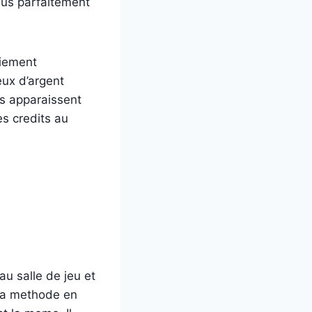
elus parfaitement
aiement
eux d’argent
rs apparaissent
s credits au
au salle de jeu et
 la methode en