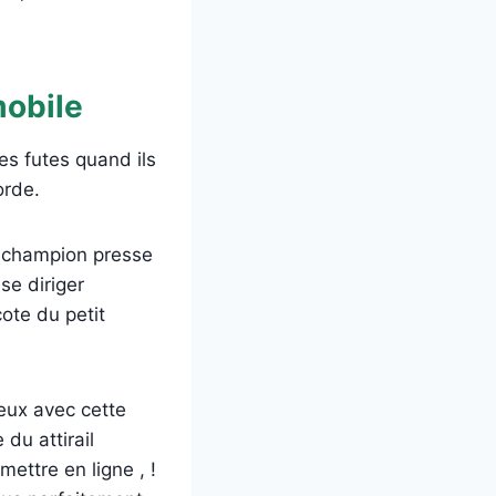
mobile
es futes quand ils
orde.
et champion presse
se diriger
ote du petit
eux avec cette
du attirail
mettre en ligne , !