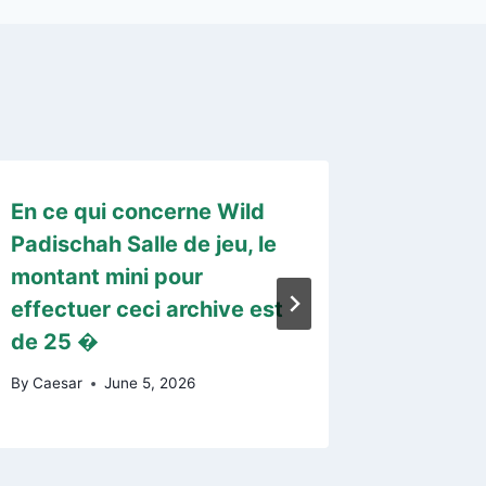
En ce qui concerne Wild
Bis auf
Padischah Salle de jeu, le
gegense
montant mini pour
Spiels
effectuer ceci archive est
jede m
de 25 �
By
Caesar
By
Caesar
June 5, 2026