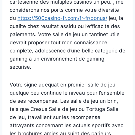
cartesienne des multiples casinos un peu. , me
considerons nos ports comme votre diversite
du
https://500casino-fr.com/fr-fr/bonus/
jeu, la
qualite chez resultat assidu ou l’efficacite des
paiements. Votre salle de jeu un tantinet utile
devrait proposer tout mon connaissance
complete, adolescence d’une belle categorie de
gaming a un environnement de gaming
securise.
Votre signe adequat en premier salle de jeu
quelque peu continue le niveau pour l’ensemble
de ses recompense. Les salle de jeu un brin,
tels que Cresus Salle de jeu ou Tortuga Salle
de jeu, travaillent sur les recompense
attrayants concernant les actuels sportifs avec
les brochures amies au sujet des parieurs