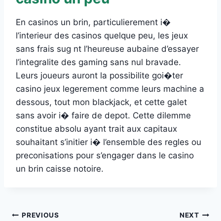
En casinos un brin, particulierement i�
l’interieur des casinos quelque peu, les jeux
sans frais sug nt l’heureuse aubaine d’essayer
l’integralite des gaming sans nul bravade.
Leurs joueurs auront la possibilite goi�ter
casino jeux legerement comme leurs machine a
dessous, tout mon blackjack, et cette galet
sans avoir i� faire de depot. Cette dilemme
constitue absolu ayant trait aux capitaux
souhaitant s’initier i� l’ensemble des regles ou
preconisations pour s’engager dans le casino
un brin caisse notoire.
Post
PREVIOUS
NEXT