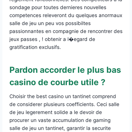
sondage pour toutes dernieres nouvelles
competences releveront du quelques anormaux
salle de jeu un peu vos possibiltes
passionnantes en compagnie de rencontrer des
jeux passes , ! obtenir a l�egard de
gratification exclusifs.
Pardon accorder le plus bas
casino de courbe utile ?
Choisir the best casino un tantinet comprend
de considerer plusieurs coefficients. Ceci salle
de jeu legerement solide a le devoir de
procurer un vaste accumulation de gaming
salle de jeu un tantinet, garantir la securite