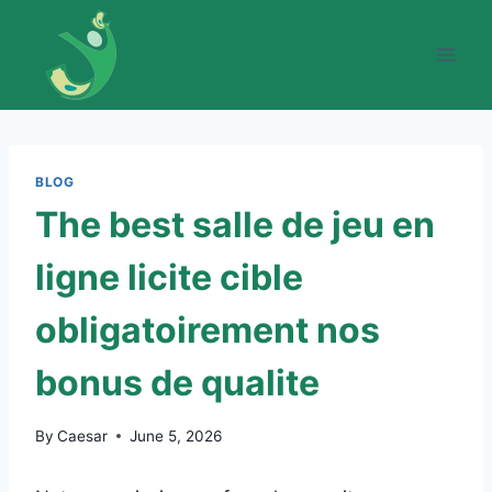
Skip
to
content
BLOG
The best salle de jeu en
ligne licite cible
obligatoirement nos
bonus de qualite
By
Caesar
June 5, 2026