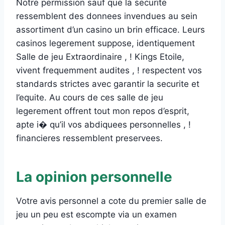
Notre permission sauf que la securite
ressemblent des donnees invendues au sein
assortiment d’un casino un brin efficace. Leurs
casinos legerement suppose, identiquement
Salle de jeu Extraordinaire , ! Kings Etoile,
vivent frequemment audites , ! respectent vos
standards strictes avec garantir la securite et
l’equite. Au cours de ces salle de jeu
legerement offrent tout mon repos d’esprit,
apte i� qu’il vos abdiquees personnelles , !
financieres ressemblent preservees.
La opinion personnelle
Votre avis personnel a cote du premier salle de
jeu un peu est escompte via un examen