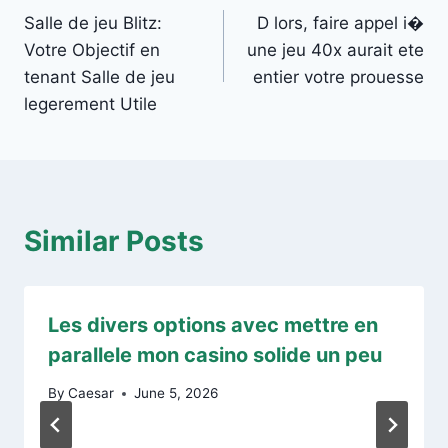
Salle de jeu Blitz:
D lors, faire appel i�
navigation
Votre Objectif en
une jeu 40x aurait ete
tenant Salle de jeu
entier votre prouesse
legerement Utile
Similar Posts
Les divers options avec mettre en
parallele mon casino solide un peu
By
Caesar
June 5, 2026