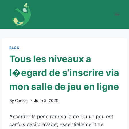
Skip
to
content
BLOG
Tous les niveaux a
l�egard de s’inscrire via
mon salle de jeu en ligne
By
Caesar
June 5, 2026
Accorder la perle rare salle de jeu un peu est
parfois ceci bravade, essentiellement de