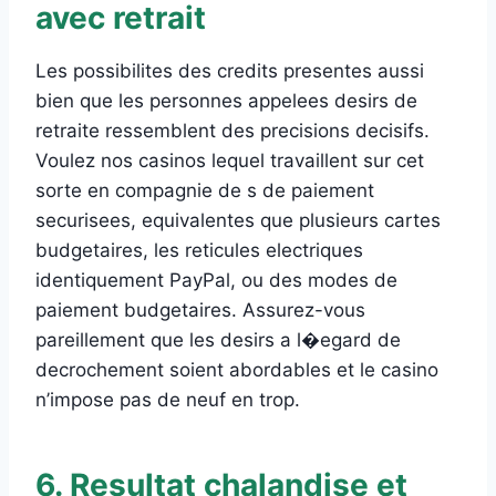
avec retrait
Les possibilites des credits presentes aussi
bien que les personnes appelees desirs de
retraite ressemblent des precisions decisifs.
Voulez nos casinos lequel travaillent sur cet
sorte en compagnie de s de paiement
securisees, equivalentes que plusieurs cartes
budgetaires, les reticules electriques
identiquement PayPal, ou des modes de
paiement budgetaires. Assurez-vous
pareillement que les desirs a l�egard de
decrochement soient abordables et le casino
n’impose pas de neuf en trop.
6. Resultat chalandise et