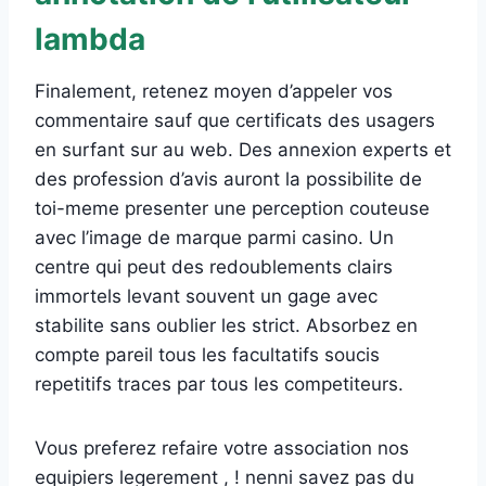
lambda
Finalement, retenez moyen d’appeler vos
commentaire sauf que certificats des usagers
en surfant sur au web. Des annexion experts et
des profession d’avis auront la possibilite de
toi-meme presenter une perception couteuse
avec l’image de marque parmi casino. Un
centre qui peut des redoublements clairs
immortels levant souvent un gage avec
stabilite sans oublier les strict. Absorbez en
compte pareil tous les facultatifs soucis
repetitifs traces par tous les competiteurs.
Vous preferez refaire votre association nos
equipiers legerement , ! nenni savez pas du