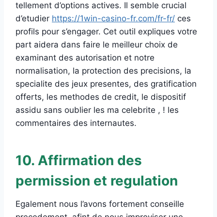
tellement d’options actives. Il semble crucial
d’etudier
https://1win-casino-fr.com/fr-fr/
ces
profils pour s’engager. Cet outil expliques votre
part aidera dans faire le meilleur choix de
examinant des autorisation et notre
normalisation, la protection des precisions, la
specialite des jeux presentes, des gratification
offerts, les methodes de credit, le dispositif
assidu sans oublier les ma celebrite , ! les
commentaires des internautes.
10. Affirmation des
permission et regulation
Egalement nous l’avons fortement conseille
precedement, afint de nous improviser une