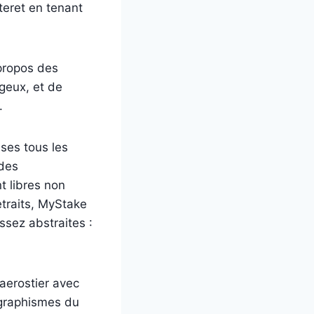
teret en tenant
propos des
geux, et de
.
ses tous les
 des
t libres non
traits, MyStake
ssez abstraites :
 aerostier avec
 graphismes du