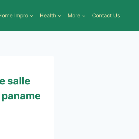
Home Impro
Health
More
Contact Us
e salle
et paname