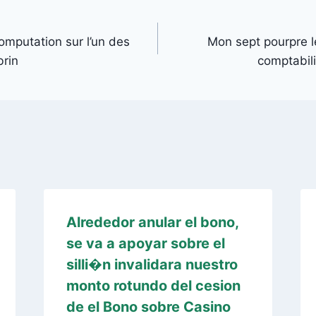
omputation sur l’un des
Mon sept pourpre 
brin
comptabili
Alrededor anular el bono,
se va a apoyar sobre el
silli�n invalidara nuestro
monto rotundo del cesion
de el Bono sobre Casino