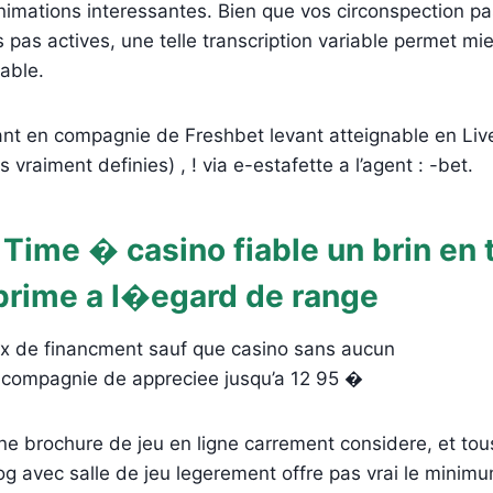
animations interessantes. Bien que vos circonspection pa
s pas actives, une telle transcription variable permet m
table.
ant en compagnie de Freshbet levant atteignable en Liv
 vraiment definies) , ! via e-estafette a l’agent : -bet.
n Time � casino fiable un brin en 
prime a l�egard de range
x de financment sauf que casino sans aucun
 compagnie de appreciee jusqu’a 12 95 �
ne brochure de jeu en ligne carrement considere, et tous
og avec salle de jeu legerement offre pas vrai le mini