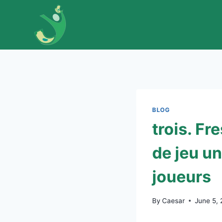
Skip
to
content
BLOG
trois. Fr
de jeu u
joueurs
By
Caesar
June 5,