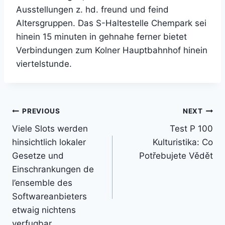
Ausstellungen z. hd. freund und feind
Altersgruppen. Das S-Haltestelle Chempark sei
hinein 15 minuten in gehnahe ferner bietet
Verbindungen zum Kolner Hauptbahnhof hinein
viertelstunde.
Post
PREVIOUS
NEXT
Viele Slots werden
Test P 100
navigation
hinsichtlich lokaler
Kulturistika: Co
Gesetze und
Potřebujete Vědět
Einschrankungen de
l’ensemble des
Softwareanbieters
etwaig nichtens
verfugbar