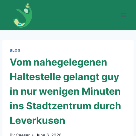
Skip
to
content
BLOG
Vom nahegelegenen
Haltestelle gelangt guy
in nur wenigen Minuten
ins Stadtzentrum durch
Leverkusen
By
Caesar
June 6, 2026