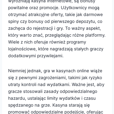
wyróżniają kasyna internetowe, są bonusy
powitalne oraz promocje. Użytkownicy mogą
otrzymać atrakcyjne oferty, takie jak darmowe
spiny czy bonusy od pierwszego depozytu, co
zachęca do rejestracji i gry. To ważny aspekt,
który warto znać, przeglądając różne platformy.
Wiele z nich oferuje również programy
lojalnościowe, które nagradzają stałych graczy
dodatkowymi przywilejami.
Niemniej jednak, gra w kasynach online wiąże
się z pewnymi zagrożeniami, takimi jak ryzyko
utraty kontroli nad wydatkami. Ważne jest, aby
gracze stosowali zasady odpowiedzialnego
hazardu, ustalając limity wydatków i czasu
spędzanego na grze. Kasyna starają się
promować odpowiedzialne podejście, oferując