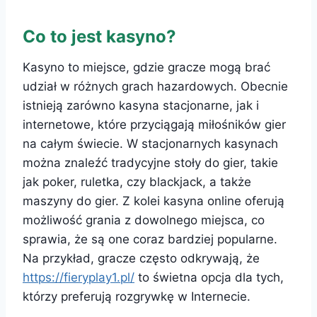
Co to jest kasyno?
Kasyno to miejsce, gdzie gracze mogą brać
udział w różnych grach hazardowych. Obecnie
istnieją zarówno kasyna stacjonarne, jak i
internetowe, które przyciągają miłośników gier
na całym świecie. W stacjonarnych kasynach
można znaleźć tradycyjne stoły do gier, takie
jak poker, ruletka, czy blackjack, a także
maszyny do gier. Z kolei kasyna online oferują
możliwość grania z dowolnego miejsca, co
sprawia, że są one coraz bardziej popularne.
Na przykład, gracze często odkrywają, że
https://fieryplay1.pl/
to świetna opcja dla tych,
którzy preferują rozgrywkę w Internecie.