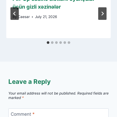
üçün gizli xəzinələr
By
Caesar
July 21, 2026
Leave a Reply
Your email address will not be published.
Required fields are
marked
*
Comment
*