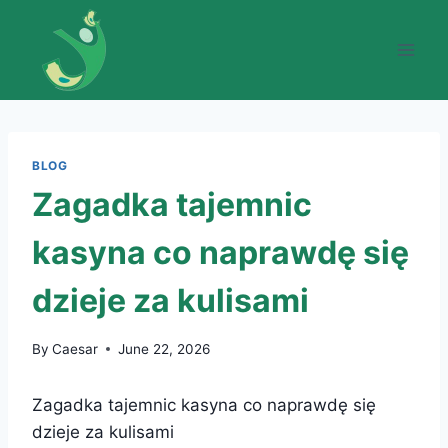
Skip
to
content
BLOG
Zagadka tajemnic
kasyna co naprawdę się
dzieje za kulisami
By
Caesar
June 22, 2026
Zagadka tajemnic kasyna co naprawdę się
dzieje za kulisami