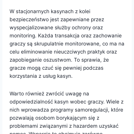
W stacjonarnych kasynach z kolei
bezpieczeństwo jest zapewniane przez
wyspecjalizowane służby ochrony oraz
monitoring. Każda transakcja oraz zachowanie
graczy są skrupulatnie monitorowane, co ma na
celu eliminowanie nieuczciwych praktyk oraz
zapobieganie oszustwom. To sprawia, że
gracze mogą czuć się pewniej podczas
korzystania z usług kasyn.
Warto również zwrócić uwagę na
odpowiedzialność kasyn wobec graczy. Wiele z
nich wprowadza programy samoregulacji, które
pozwalają osobom borykającym się z
problemami związanymi z hazardem uzyskać
pomoc. Wsparcie to obejmuje zarówno