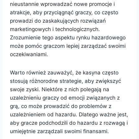
nieustannie wprowadzać nowe promocje i
atrakcje, aby przyciągnąć graczy, co często
prowadzi do zaskakujących rozwiązań
marketingowych i technologicznych.
Zrozumienie tego aspektu rynku hazardowego
może pomóc graczom lepiej zarządzać swoimi
oczekiwaniami.
Warto również zauważyć, że kasyna często
stosują różnorodne strategie, aby zwiększyć
swoje zyski. Niektóre z nich polegają na
uzależnieniu graczy od emocji związanych z
grą, co może prowadzić do problemów z
uzależnieniem od hazardu. Dlatego ważne jest,
aby gracze podchodzili do hazardu z rozwagą i
umiejętnie zarządzali swoimi finansami.