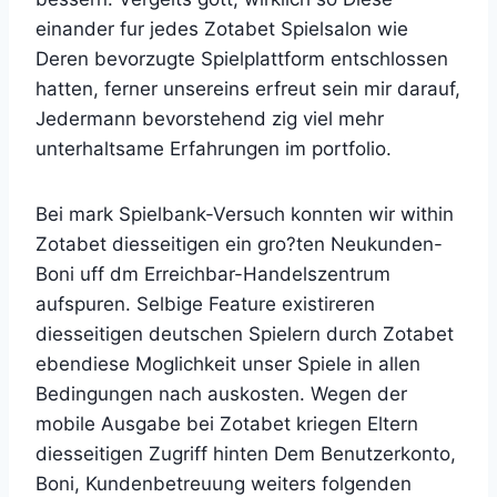
einander fur jedes Zotabet Spielsalon wie
Deren bevorzugte Spielplattform entschlossen
hatten, ferner unsereins erfreut sein mir darauf,
Jedermann bevorstehend zig viel mehr
unterhaltsame Erfahrungen im portfolio.
Bei mark Spielbank-Versuch konnten wir within
Zotabet diesseitigen ein gro?ten Neukunden-
Boni uff dm Erreichbar-Handelszentrum
aufspuren. Selbige Feature existireren
diesseitigen deutschen Spielern durch Zotabet
ebendiese Moglichkeit unser Spiele in allen
Bedingungen nach auskosten. Wegen der
mobile Ausgabe bei Zotabet kriegen Eltern
diesseitigen Zugriff hinten Dem Benutzerkonto,
Boni, Kundenbetreuung weiters folgenden