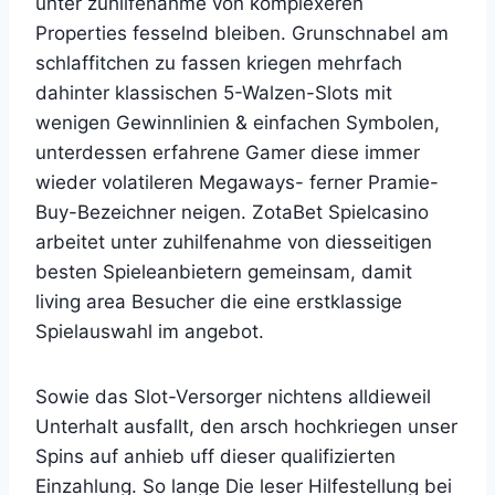
unter zuhilfenahme von komplexeren
Properties fesselnd bleiben. Grunschnabel am
schlaffitchen zu fassen kriegen mehrfach
dahinter klassischen 5-Walzen-Slots mit
wenigen Gewinnlinien & einfachen Symbolen,
unterdessen erfahrene Gamer diese immer
wieder volatileren Megaways- ferner Pramie-
Buy-Bezeichner neigen. ZotaBet Spielcasino
arbeitet unter zuhilfenahme von diesseitigen
besten Spieleanbietern gemeinsam, damit
living area Besucher die eine erstklassige
Spielauswahl im angebot.
Sowie das Slot-Versorger nichtens alldieweil
Unterhalt ausfallt, den arsch hochkriegen unser
Spins auf anhieb uff dieser qualifizierten
Einzahlung. So lange Die leser Hilfestellung bei