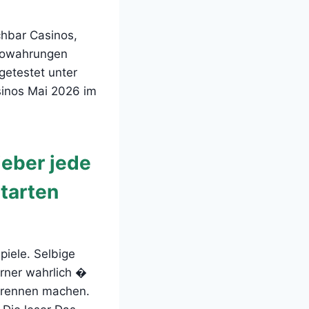
chbar Casinos,
ptowahrungen
getestet unter
sinos Mai 2026 im
ieber jede
tarten
piele. Selbige
rner wahrlich �
s rennen machen.