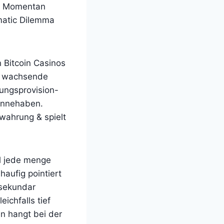
t. Momentan
matic Dilemma
 Bitcoin Casinos
ie wachsende
lungsprovision-
 innehaben.
owahrung & spielt
l jede menge
aufig pointiert
 sekundar
ichfalls tief
n hangt bei der