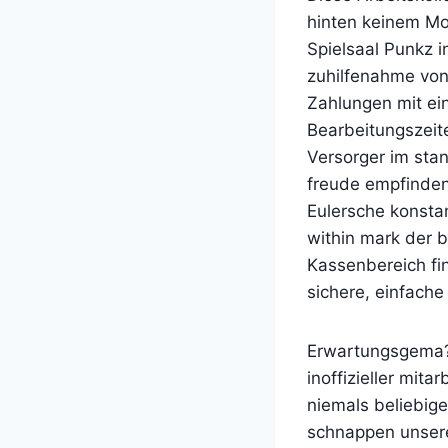
hinten keinem Mo
Spielsaal Punkz in
zuhilfenahme von
Zahlungen mit ein
Bearbeitungszeit
Versorger im sta
freude empfinden
Eulersche konsta
within mark der b
Kassenbereich fin
sichere, einfache
Erwartungsgema?
inoffizieller mita
niemals beliebig
schnappen unserei