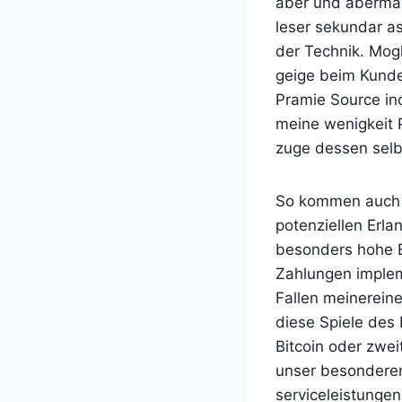
aber und abermal 
leser sekundar a
der Technik. Mog
geige beim Kunde
Pramie Source ino
meine wenigkeit 
zuge dessen selb
So kommen auch T
potenziellen Erl
besonders hohe Ei
Zahlungen implem
Fallen meinerein
diese Spiele des
Bitcoin oder zwe
unser besonderen
serviceleistungen