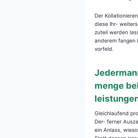
Der Kollationiere
diese Ihr- weite
zuteil werden las
anderem fangen I
vorfeld.
Jedermann
menge bel
leistungen
Gleichlaufend pro
Der- ferner Ausz
ein Anlass, wieso