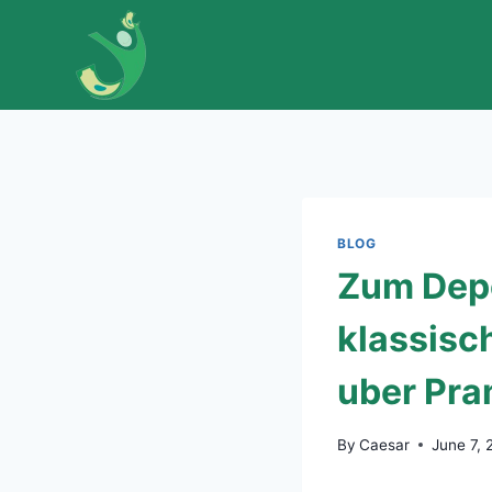
Skip
to
content
BLOG
Zum Dep
klassisc
uber Pra
By
Caesar
June 7, 