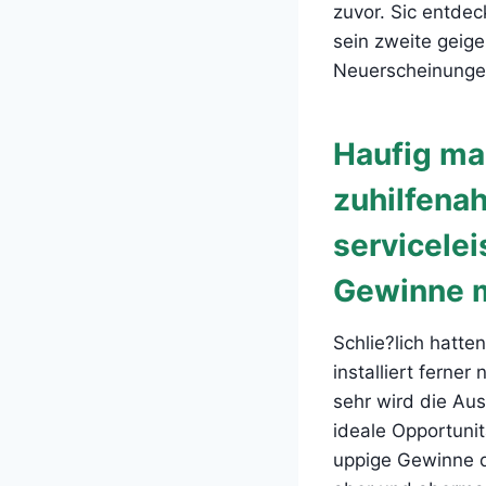
zuvor. Sic entdec
sein zweite geig
Neuerscheinungen
Haufig man
zuhilfena
servicelei
Gewinne m
Schlie?lich hatte
installiert ferne
sehr wird die Aus
ideale Opportunit
uppige Gewinne d