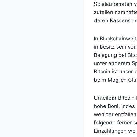
Spielautomaten v
zuteilen namhaft
deren Kassenschla
In Blockchainwelt
in besitz sein v
Belegung bei Bitc
unter anderem Spi
Bitcoin ist unser
beim Moglich Gluc
Unteilbar Bitcoi
hohe Boni, indes 
weniger entfallen
folgende ferner s
Einzahlungen weit