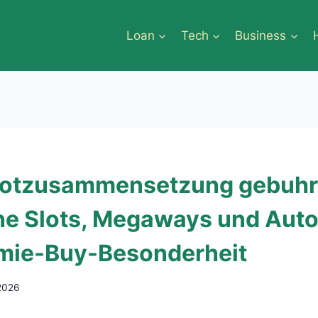
Loan
Tech
Business
otzusammensetzung gebuhr
he Slots, Megaways und Aut
mie-Buy-Besonderheit
2026