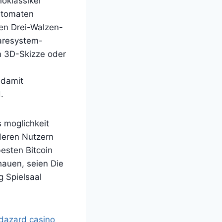
noklassiker
automaten
en Drei-Walzen-
aresystem-
on 3D-Skizze oder
 damit
.
 moglichkeit
 deren Nutzern
esten Bitcoin
hauen, seien Die
g Spielsaal
dazard casino