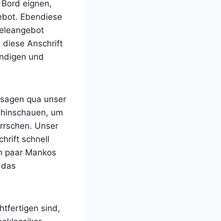
 Bord eignen,
ebot. Ebendiese
ieleangebot
 diese Anschrift
andigen und
ssagen qua unser
s hinschauen, um
errschen. Unser
hrift schnell
in paar Mankos
 das
tfertigen sind,