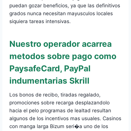
puedan gozar beneficios, ya que las definitivos
grados nunca necesitan mayusculos locales
siquiera tareas intensivas.
Nuestro operador acarrea
metodos sobre pago como
PaysafeCard, PayPal
indumentarias Skrill
Los bonos de recibo, tiradas regalado,
promociones sobre recarga desplazandolo
hacia el pelo programas de lealtad resultan
algunos de los incentivos mas usuales. Casinos
con manga larga Bizum seri�a uno de los