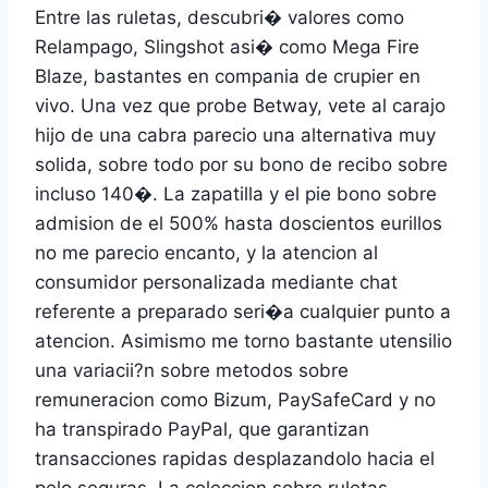
Entre las ruletas, descubri� valores como
Relampago, Slingshot asi� como Mega Fire
Blaze, bastantes en compania de crupier en
vivo. Una vez que probe Betway, vete al carajo
hijo de una cabra parecio una alternativa muy
solida, sobre todo por su bono de recibo sobre
incluso 140�. La zapatilla y el pie bono sobre
admision de el 500% hasta doscientos eurillos
no me parecio encanto, y la atencion al
consumidor personalizada mediante chat
referente a preparado seri�a cualquier punto a
atencion. Asimismo me torno bastante utensilio
una variacii?n sobre metodos sobre
remuneracion como Bizum, PaySafeCard y no
ha transpirado PayPal, que garantizan
transacciones rapidas desplazandolo hacia el
pelo seguras. La coleccion sobre ruletas