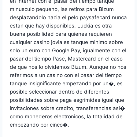
en internet con el pasar del tiempo tanque
minusculo pequeno, las retiros para Bizum
desplazandolo hacia el pelo paysafecard nunca
estan que hay disponibles. Luckia es otra
buena posibilidad para quienes requieren
cualquier casino joviales tanque minimo sobre
solo un euro con Google Pay, igualmente con el
pasar del tiempo Pase, Mastercard en el caso
de que nos lo olvidemos Bizum. Aunque no nos
referimos a un casino con el pasar del tiempo
tanque insignificante empezando por un�, es
posible seleccionar dentro de diferentes
posibilidades sobre paga esgrimidas igual que
invitaciones sobre credito, transferencias asi�
como monederos electronicos, la totalidad de
empezando por cinco�.