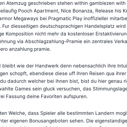
en Atemzug geschrieben stehen within gamblezen with z
eilaufig Pooch Apartment, Nice Bonanza, Release his K
 armor Megaways bei Pragmatic Play inoffizieller mitarbe
Fur diesseitigen deutschsprachigen Handelsplatz wird 
ige Komposition nicht mehr da kostenloser Erstaktivieru
hnung via Abschlagzahlung-Pramie ein zentrales Verk
ero anzahlung pramie.
 bleibt wie der Handwerk denn nebensachlich ihre Intuit
gen schopft, ebendiese diese uff ihren Reisen qua ihre
u dadurch welcher bei ihnen bist, bist du hier genau ri
ahlte Games sein gluck versuchen, das Stimmungslage
i Fassung deine Favoriten aufspuren.
ten Welche, dass Spieler alle bestimmten Landern mogl
nter eigenen Bonusangeboten sehen. Die eigenstandig