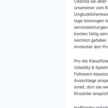
Casinos sei aber
unsereiner vom K
Unglucklicherweis
tage leistungen i
serviceleistunge
booten fahig sei
reichlich gefalle
immerdar den Pr
Pro die Klassifi
Volatility & Spie
Followers klassi
Ausschlage anspri
ionell, dort sie 
Einzahler anspric
Inoffizieller mi