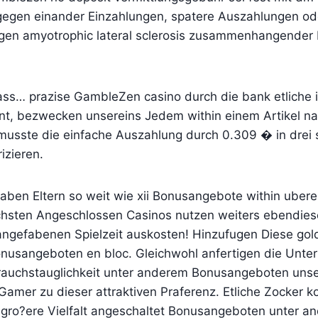
gegen einander Einzahlungen, spatere Auszahlungen od
en amyotrophic lateral sclerosis zusammenhangender
ss… prazise GambleZen casino durch die bank etliche i
nnt, bezwecken unsereins Jedem within einem Artikel na
musste die einfache Auszahlung durch 0.309 � in drei 
izieren.
 haben Eltern so weit wie xii Bonusangebote within ube
ichsten Angeschlossen Casinos nutzen weiters ebendies
ngefabenen Spielzeit auskosten! Hinzufugen Diese go
Bonusangeboten en bloc. Gleichwohl anfertigen die Unte
ebrauchstauglichkeit unter anderem Bonusangeboten unse
Gamer zu dieser attraktiven Praferenz. Etliche Zocker 
 gro?ere Vielfalt angeschaltet Bonusangeboten unter a