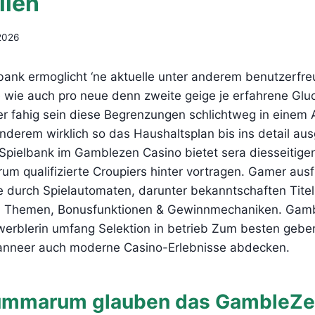
llen
2026
ank ermoglicht ‘ne aktuelle unter anderem benutzerfre
e wie auch pro neue denn zweite geige je erfahrene Glu
er fahig sein diese Begrenzungen schlichtweg in einem
anderem wirklich so das Haushaltsplan bis ins detail au
Spielbank im Gamblezen Casino bietet sera diesseitigen
um qualifizierte Croupiers hinter vortragen. Gamer aus
he durch Spielautomaten, darunter bekanntschaften Tite
en Themen, Bonusfunktionen & Gewinnmechaniken. Gamb
werblerin umfang Selektion in betrieb Zum besten gebe
anneer auch moderne Casino-Erlebnisse abdecken.
mmarum glauben das GambleZ