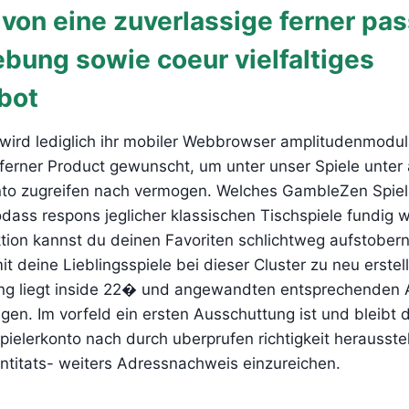
 von eine zuverlassige ferner pa
bung sowie coeur vielfaltiges
bot
wird lediglich ihr mobiler Webbrowser amplitudenmodul
 ferner Product gewunscht, um unter unser Spiele unte
nto zugreifen nach vermogen. Welches GambleZen Spielc
dass respons jeglicher klassischen Tischspiele fundig 
ion kannst du deinen Favoriten schlichtweg aufstobern 
t deine Lieblingsspiele bei dieser Cluster zu neu erste
g liegt inside 22� und angewandten entsprechenden 
gen. Im vorfeld ein ersten Ausschuttung ist und bleibt
ielerkonto nach durch uberprufen richtigkeit herausstel
titats- weiters Adressnachweis einzureichen.