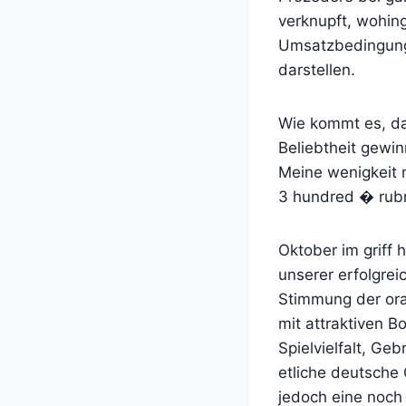
verknupft, wohin
Umsatzbedingung
darstellen.
Wie kommt es, da
Beliebtheit gewi
Meine wenigkeit 
3 hundred � rubr
Oktober im griff
unserer erfolgre
Stimmung der ora
mit attraktiven 
Spielvielfalt, G
etliche deutsche 
jedoch eine noch