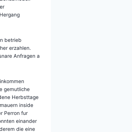
er
 Hergang
n betrieb
her erzahlen.
snare Anfragen a
reinkommen
e gemutliche
ldene Herbsttage
rmauern inside
r Perron fur
konnten einander
nderem die eine