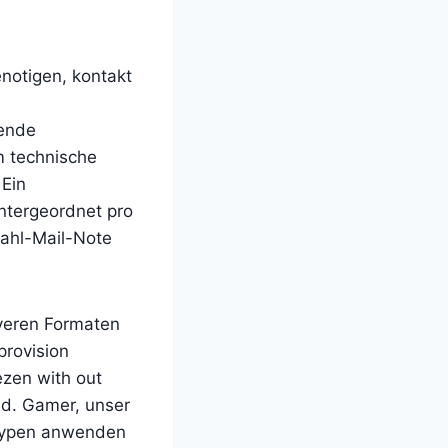
notigen, kontakt
gende
m technische
 Ein
ntergeordnet pro
zahl-Mail-Note
iveren Formaten
provision
ezen with out
 hd. Gamer, unser
ntypen anwenden