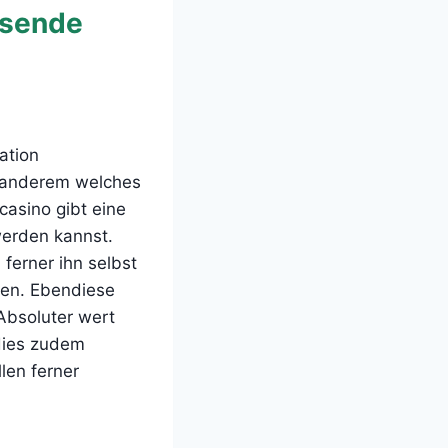
ssende
ation
r anderem welches
asino gibt eine
werden kannst.
ferner ihn selbst
llen. Ebendiese
Absoluter wert
 dies zudem
len ferner