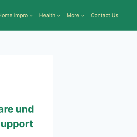
Home Impro
Health
More
Contact Us
are und
Support